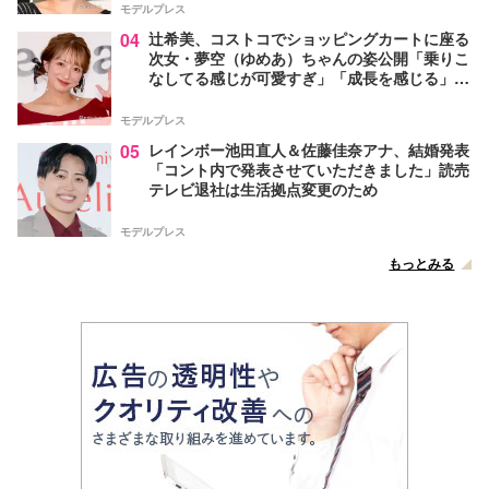
モデルプレス
04
辻希美、コストコでショッピングカートに座る
次女・夢空（ゆめあ）ちゃんの姿公開「乗りこ
なしてる感じが可愛すぎ」「成長を感じる」の
声
モデルプレス
05
レインボー池田直人＆佐藤佳奈アナ、結婚発表
「コント内で発表させていただきました」読売
テレビ退社は生活拠点変更のため
モデルプレス
もっとみる