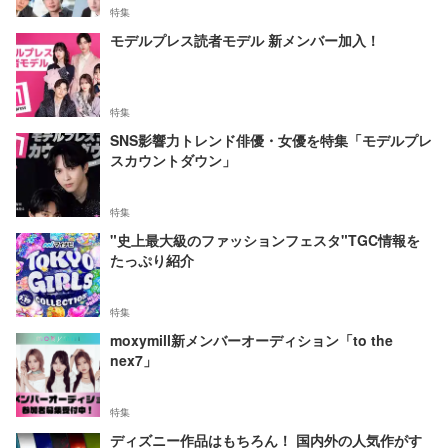
特集
モデルプレス読者モデル 新メンバー加入！
特集
SNS影響力トレンド俳優・女優を特集「モデルプレ
スカウントダウン」
特集
"史上最大級のファッションフェスタ"TGC情報を
たっぷり紹介
特集
moxymill新メンバーオーディション「to the
nex7」
特集
ディズニー作品はもちろん！ 国内外の人気作がす