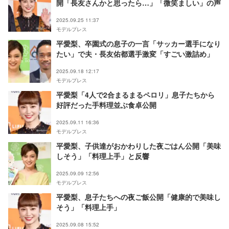
開「長友さんかと思ったら…」「微笑ましい」の声
2025.09.25 11:37
モデルプレス
平愛梨、卒園式の息子の一言「サッカー選手になり
たい」で夫・長友佑都選手激変「すごい激詰め」
2025.09.18 12:17
モデルプレス
平愛梨「4人で2合まるまるペロリ」息子たちから
好評だった手料理並ぶ食卓公開
2025.09.11 16:36
モデルプレス
平愛梨、子供達がおかわりした夜ごはん公開「美味
しそう」「料理上手」と反響
2025.09.09 12:56
モデルプレス
平愛梨、息子たちへの夜ご飯公開「健康的で美味し
そう」「料理上手」
2025.09.08 15:52