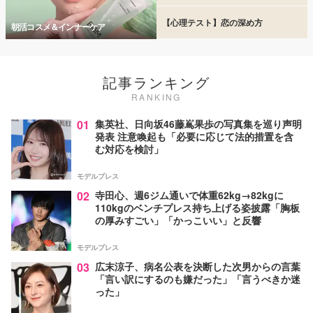
【心理テスト】恋の深め方
朝活コスメ＆インナーケア
記事ランキング
RANKING
01
集英社、日向坂46藤嶌果歩の写真集を巡り声明
発表 注意喚起も「必要に応じて法的措置を含
む対応を検討」
モデルプレス
02
寺田心、週6ジム通いで体重62kg→82kgに
110kgのベンチプレス持ち上げる姿披露「胸板
の厚みすごい」「かっこいい」と反響
モデルプレス
03
広末涼子、病名公表を決断した次男からの言葉
「言い訳にするのも嫌だった」「言うべきか迷
った」