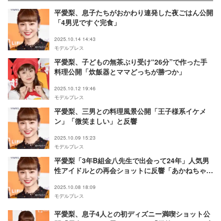
平愛梨、息子たちがおかわり連発した夜ごはん公開
「4男児ですぐ完食」
2025.10.14 14:43
モデルプレス
平愛梨、子どもの無茶ぶり受け“26分”で作った手
料理公開「炊飯器とママどっちが勝つか」
2025.10.12 19:46
モデルプレス
平愛梨、三男との料理風景公開「王子様系イケメ
ン」「微笑ましい」と反響
2025.10.09 15:23
モデルプレス
平愛梨「3年B組金八先生で出会って24年」人気男
性アイドルとの再会ショットに反響「あかねちゃん
と一寿だ」
2025.10.08 18:09
モデルプレス
平愛梨、息子4人との初ディズニー満喫ショット公