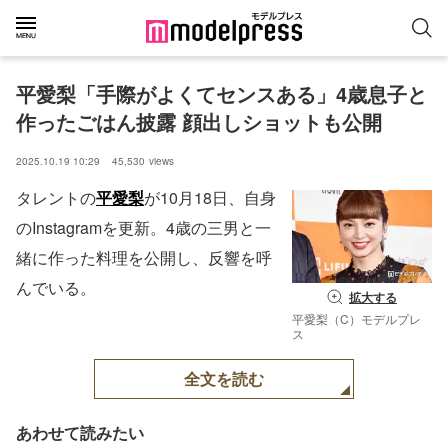
平愛梨「手際がよくてセンスある」4歳息子と
作ったごはん披露 顔出しショットも公開
2025.10.19 10:29
45,530
views
タレントの
平愛梨
が10月18日、自身
のInstagramを更新。4歳の三男と一
緒に作った料理を公開し、反響を呼
んでいる。
拡大する
平愛梨（C）モデルプレ
ス
全文を読む
あわせて読みたい