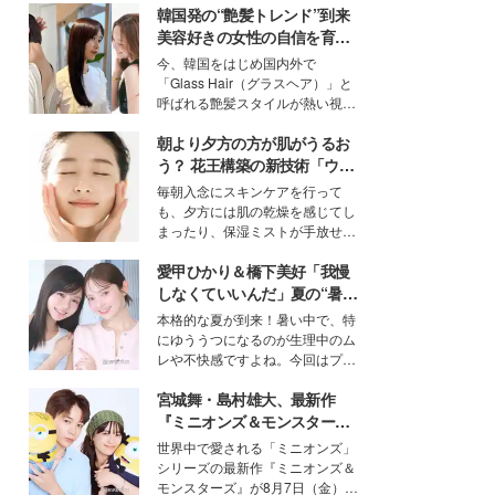
韓国発の“艶髪トレンド”到来
美容好きの女性の自信を育む
「ヘアケア事情」って？
今、韓国をはじめ国内外で
「Glass Hair（グラスヘア）」と
呼ばれる艶髪スタイルが熱い視線
を集めています。メイクやファッ
朝より夕方の方が肌がうるお
ションの完成度を高めるベースと
して、“髪そのものの美しさ”に改
う？ 花王構築の新技術「ウォ
めて注目する人が増えている様
ーターキャプチャリングスキ
毎朝入念にスキンケアを行って
子。今回は、そんな憧れの艶やか
ン（捕水肌）」がスキンケア
も、夕方には肌の乾燥を感じてし
な髪を日常で叶える、美容好きの
の常識を変える予感
まったり、保湿ミストが手放せな
女性たちのヘアケア事情を紹介し
いという読者も多いのでは？そん
ます。
愛甲ひかり＆橋下美好「我慢
な美容の常識を大きく変える可能
性を秘めた、革新的な「Water
しなくていいんだ」夏の“暑さ
Capturing Skin（ウォーターキャ
対策”の新しい選択肢とは？
本格的な夏が到来！暑い中で、特
プチャリングスキン：捕水肌）」
にゆううつになるのが生理中のム
技術を、花王が構築した。
レや不快感ですよね。今回はプラ
イベートでも仲良しで旅行好きな
宮城舞・島村雄大、最新作
モデル・愛甲ひかりさんと橋下美
好さんを迎えて本音で女子会トー
『ミニオンズ＆モンスター
ク。猛暑のお出かけを快適に過ご
ズ』の魅力熱弁 ハチャメチャ
世界中で愛される「ミニオンズ」
すヒントや、2人が感動した夏の
だけじゃない“友情と絆”に感
シリーズの最新作『ミニオンズ＆
生理の新常識にも迫りました。
動
モンスターズ』が8月7日（金）に