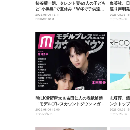
柿谷曜一朗、タレント妻&3人の子ども
集英社、日
と"小浜島"で夏休み「W杯で子供達と
巡り声明発
全く遊べなかった」
て法的措置
2026.08.06 16:11
2026.08.06 16
ENTAME next
モデルプレス
M!LK曽野舜太＆吉田仁人の表紙解禁
志尊淳、鍛
「モデルプレスカウントダウンマガジ
ンクトップ
ン」巻頭に登場
がすごい」
2026.08.06 16:00
2026.08.06 15
モデルプレス
モデルプレス