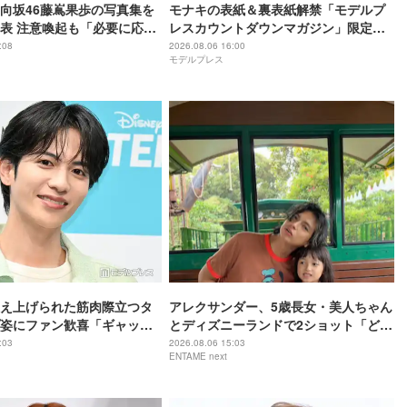
向坂46藤嶌果歩の写真集を
モナキの表紙＆裏表紙解禁「モデルプ
表 注意喚起も「必要に応じ
レスカウントダウンマガジン」限定版
を含む対応を検討」
でWカバー
:08
2026.08.06 16:00
モデルプレス
え上げられた筋肉際立つタ
アレクサンダー、5歳長女・美人ちゃん
姿にファン歓喜「ギャップ
とディズニーランドで2ショット「どん
「破壊力すごい」
どんきれいになりますね」
:03
2026.08.06 15:03
ENTAME next