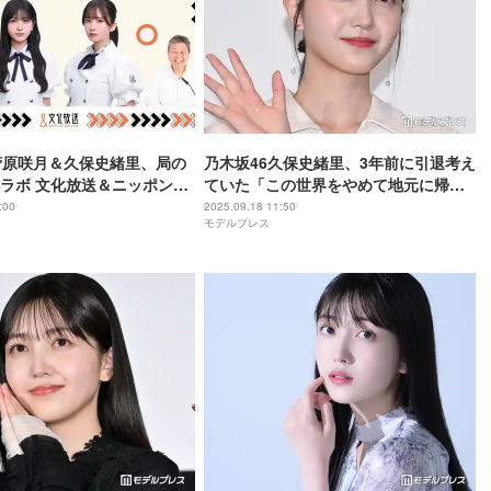
菅原咲月＆久保史緒里、局の
乃木坂46久保史緒里、3年前に引退考え
ラボ 文化放送＆ニッポン放
ていた「この世界をやめて地元に帰ろ
の歴史学ぶ特番放送
うと」心境の変化語る
:00
2025.09.18 11:50
モデルプレス