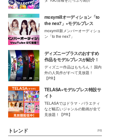
moxymillオーディション「to
the nex7」×モデルプレス
moxymill新メンバーオーディショ
ン「to the nex7」
ディズニープラスのおすすめ
作品をモデルプレスが紹介！
ディズニー作品はもちろん！ 国内
外の人気作がすべて見放題！
【PR】
TELASA×モデルプレス特設サ
イト
TELASAではドラマ・バラエティ
など幅広いジャンルの動画が全て
見放題！【PR】
トレンド
PR