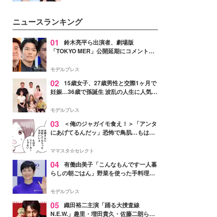
公開。モデルプレスでは、“大のミ
ニオン好き”という共通点を持つモ
ニュースランキング
デルの宮城舞と島村雄大の特別対
談をお届け！それぞれの視点か
ら、今作ならではの魅力や予想外
01
鈴木亮平ら出演者、劇場版
の感動をもたらす奥深いストーリ
「TOKYO MER」公開延期にコメント
ーについて熱く語り合ってもらっ
「現実のヒーローたちにチームMERから
た。
最大の敬意とエールを」
モデルプレス
02
15歳女子、27歳男性と交際1ヶ月で
妊娠…36歳で孫誕生 波乱の人生に人気タ
レント思わずツッコミ「だいぶ危ねえ
よ！」
モデルプレス
03
＜俺のジャガイモ食え！＞「アンタ
にあげてるんだッ」恐怖で鳥肌…もはや
ストーカー？【第3話まんが】
ママスタ☆セレクト
04
有働由美子「こんなもんです一人暮
らしの朝ごはん」野菜を使った手料理公
開「作ってみたい」「ヘルシーで美味し
そう」と反響
モデルプレス
05
織田裕二主演「踊る大捜査線
N.E.W.」趣里・増田貴久・佐藤二朗ら新