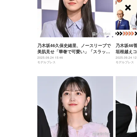
乃木坂46久保史緒里、ノースリーブで
乃木坂46
美肌見せ「華奢で可愛い」「スラッと
垣根越えコ
してて綺麗」の声
送でラジオ
2025.09.24 15:46
2025.09.24 12
モデルプレス
モデルプレス