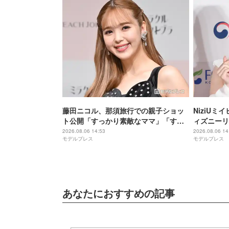
藤田ニコル、那須旅行での親子ショッ
NiziU
ト公開「すっかり素敵なママ」「すっ
ィズニーリ
ぽり収まってて可愛すぎる」と反響
「天使のよ
2026.08.06 14:53
2026.08.06 14
モデルプレス
モデルプレス
いオーラ」
あなたにおすすめの記事