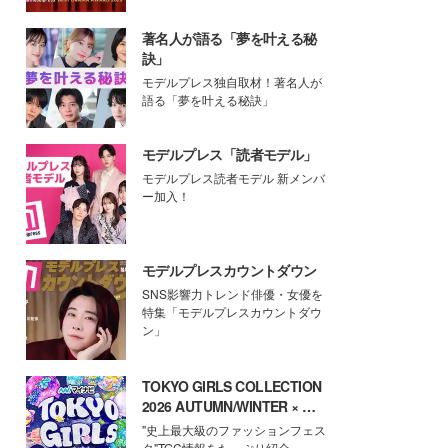
著名人が語る「夢を叶える秘
訣」
モデルプレス独自取材！著名人が
語る「夢を叶える秘訣」
モデルプレス「読者モデル」
モデルプレス読者モデル 新メンバ
ー加入！
モデルプレスカウントダウン
SNS影響力トレンド俳優・女優を
特集「モデルプレスカウントダウ
ン」
TOKYO GIRLS COLLECTION
2026 AUTUMN/WINTER × モ
デルプレス
"史上最大級のファッションフェス
タ"TGC情報をたっぷり紹介