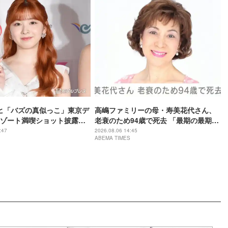
ミイヒ「バズの真似っこ」東京デ
高嶋ファミリーの母・寿美花代さん、
ゾート満喫ショット披露
老衰のため94歳で死去 「最期の最期ま
うに可愛い」「隠しきれな
で大女優 寿美花代だった母でした」と
:47
2026.08.06 14:45
ABEMA TIMES
の声
息子・高嶋政宏がコメント