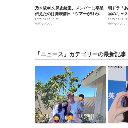
乃木坂46久保史緒里、メンバーに卒業
朝ドラ「あ
伝えたのは発表前日「ツアーが終わる
里のキャス
までは言いたくないですって」
ーが“噂”
2025.09.18 10:52
2025.09.17 12
モデルプレス
モデルプレス
んです」
「ニュース」カテゴリーの最新記事