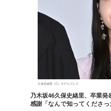
久保史緒里（C）モデルプレス
乃木坂46久保史緒里、卒業
感謝「なんで知ってくださっ
/
Unmute