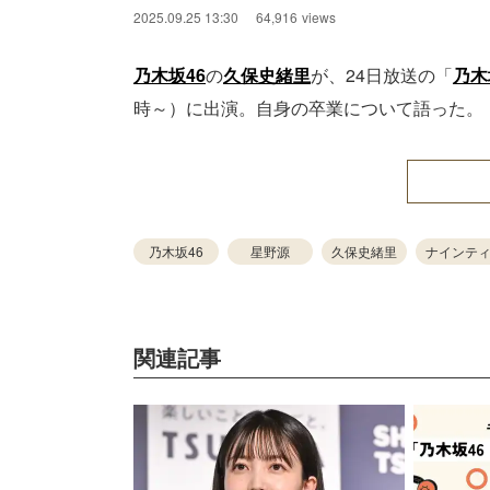
2025.09.25 13:30
64,916
views
乃木坂46
の
久保史緒里
が、24日放送の「
乃木
時～）に出演。自身の卒業について語った。
乃木坂46
星野源
久保史緒里
ナインテ
関連記事