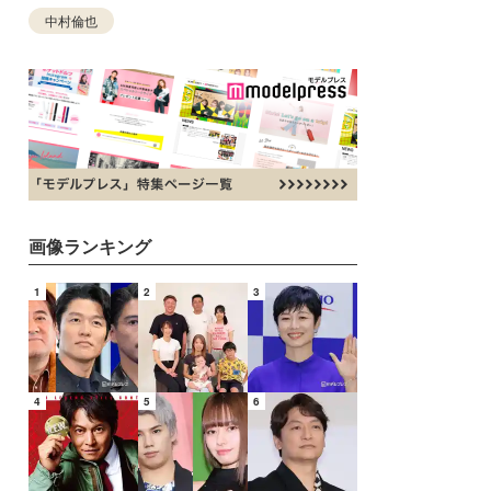
中村倫也
画像ランキング
1
2
3
4
5
6