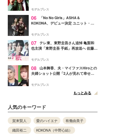
メンバー紹介映像解禁 各キャラクター象
徴する“謎のキーワード”も
モデルプレス
06
「No No Girls」ASHA＆
KOKONA、デビュー決定 ユニット・
TAKARAとしてセルフプロデュース楽曲
リリースへ
モデルプレス
07
テレ東、東野圭吾さん追悼 亀梨和
也主演「東野圭吾 手紙」再放送へ 佐藤隆
太・本田翼・中村倫也ら出演
モデルプレス
08
山本舞香、夫・マイファスHiroとの
夫婦ショット公開「2人が見れて幸せ」
「仲の良さが伝わってくる」と反響
モデルプレス
もっとみる
人気のキーワード
賀来賢人
愛のハイエナ
有働由美子
織田裕二
KOKONA（中野心結）