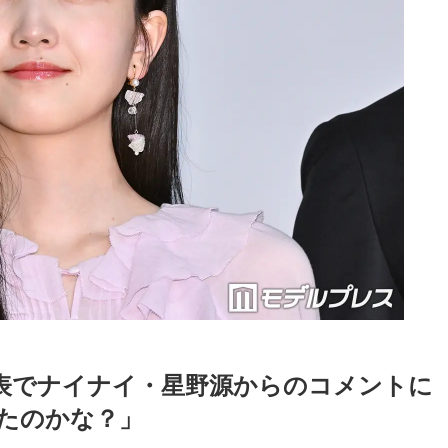
発表でナイナイ・星野源からのコメントに
たのかな？」
Loaded
:
87.03%