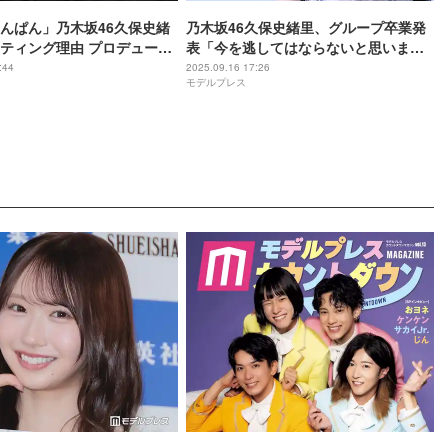
んぱん」乃木坂46久保史緒
乃木坂46久保史緒里、グループ卒業発
ティング理由 プロデューサ
表「今を逃してはならないと思いまし
に言及「気になる人っている
た」11月26日・27日に卒コン開催
:44
2025.09.16 17:26
モデルプレス