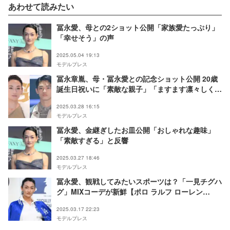
あわせて読みたい
冨永愛、母との2ショット公開「家族愛たっぷり」
「幸せそう」の声
2025.05.04 19:13
モデルプレス
冨永章胤、母・冨永愛との記念ショット公開 20歳
誕生日祝いに「素敵な親子」「ますます凛々しく」
の声
2025.03.28 16:15
モデルプレス
冨永愛、金継ぎしたお皿公開「おしゃれな趣味」
「素敵すぎる」と反響
2025.03.27 18:46
モデルプレス
冨永愛、観戦してみたいスポーツは？「一見チグハ
グ」MIXコーデが新鮮【ポロ ラルフ ローレン
×MLB ローンチイベント】
2025.03.17 22:23
モデルプレス