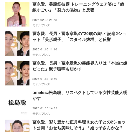
冨永愛、美腹筋披露 トレーニングウェア姿に「縦
線すごい」「努力の賜物」と反響
2025.02.08 21:53
モデルプレス
冨永愛、長男・冨永章胤の“20歳の集い”記念2ショ
ット「美形親子」「スタイル抜群」と反響
2025.01.16 11:16
モデルプレス
冨永愛、長男・冨永章胤の芸能界入りは「本当は嫌
だった」親子喧嘩も明かす
2025.01.13 10:50
モデルプレス
timelesz松島聡、リスペクトしている女性芸能人明
かす
2025.01.05 14:35
モデルプレス
冨永愛、彩り豊かな正月料理＆女の子との2ショッ
ト公開「おせち美味しそう」「姪っ子さんかな？」