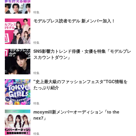
特集
モデルプレス読者モデル 新メンバー加入！
特集
SNS影響力トレンド俳優・女優を特集「モデルプレ
スカウントダウン」
特集
"史上最大級のファッションフェスタ"TGC情報を
たっぷり紹介
特集
moxymill新メンバーオーディション「to the
nex7」
特集