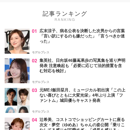
記事ランキング
RANKING
01
広末涼子、病名公表を決断した次男からの言葉
「言い訳にするのも嫌だった」「言うべきか迷
った」
モデルプレス
02
集英社、日向坂46藤嶌果歩の写真集を巡り声明
発表 注意喚起も「必要に応じて法的措置を含
む対応を検討」
モデルプレス
03
元ME:I飯田栞月、ミュージカル初出演「この上
ない喜びとともに大変光栄」4年ぶり上演「フ
ァントム」城田優らキャスト発表
モデルプレス
04
辻希美、コストコでショッピングカートに座る
次女・夢空（ゆめあ）ちゃんの姿公開「乗りこ
なしてる感じが可愛すぎ」「成長を感じる」の