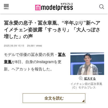
冨永愛の息子・冨永章胤、“半年ぶり”新ヘア
イメチェン姿披露「すっきり」「大人っぽさ
増した」の声
2025.06.09 15:15
29,681
views
モデルで俳優の冨永愛の長男・
冨永
章胤
が8日、自身のInstagramを更
新。ヘアカットを報告した。
拡大する
イメチェン前の冨永章胤
（C）モデルプレス
全文を読む