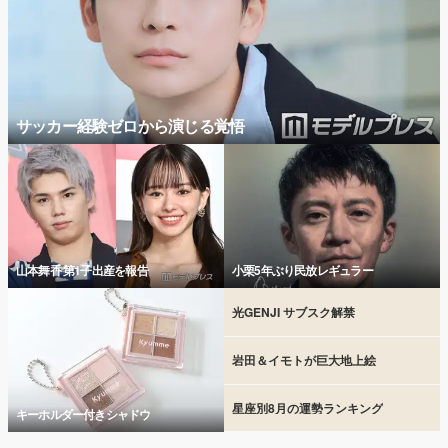
サッカー経験ゼロから演じる覚悟
山本舞香 第1子出産を報告
小栗5年ぶり民放レギュラー
光GENJI サブスク解禁
岩田＆イモトが巨大地上絵
星座別8月の運勢ランキング
キーホルダー付きシャドウ