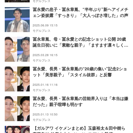
モデルプレス
冨永愛の息子・冨永章胤、“半年ぶり”新ヘアイメチ
ェン姿披露「すっきり」「大人っぽさ増した」の声
2025.06.09 15:15
モデルプレス
冨永章胤、母・冨永愛との記念ショット公開 20歳
誕生日祝いに「素敵な親子」「ますます凛々しく」
の声
2025.03.28 16:15
モデルプレス
冨永愛、長男・冨永章胤の“20歳の集い”記念2ショ
ット「美形親子」「スタイル抜群」と反響
2025.01.16 11:16
モデルプレス
冨永愛、長男・冨永章胤の芸能界入りは「本当は嫌
だった」親子喧嘩も明かす
2025.01.13 10:50
モデルプレス
【ガルアワ イケメンまとめ】玉森裕太＆田中樹ら