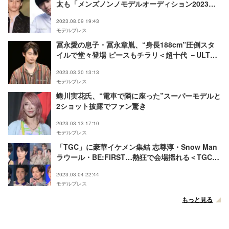
太も「メンズノンノモデルオーディション2023」
ファイナリストに豪華顔ぶれ勢ぞろい
2023.08.09 19:43
モデルプレス
冨永愛の息子・冨永章胤、“身長188cm”圧倒スタ
イルで堂々登場 ピースもチラリ＜超十代 －ULTRA
TEENS FES－2023＠TOKYO＞
2023.03.30 13:13
モデルプレス
蜷川実花氏、“電車で隣に座った”スーパーモデルと
2ショット披露でファン驚き
2023.03.13 17:10
モデルプレス
「TGC」に豪華イケメン集結 志尊淳・Snow Man
ラウール・BE:FIRST…熱狂で会場揺れる＜TGC
2023 S／S＞
2023.03.04 22:44
モデルプレス
もっと見る