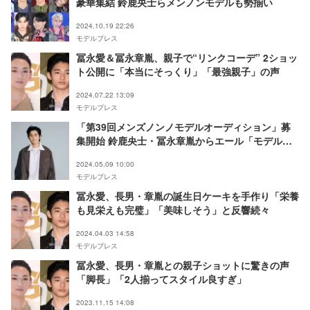
豪華集結 鈴鹿央士らメンノンモデルも勢揃い
2024.10.19 22:26
モデルプレス
冨永愛＆冨永章胤、親子で“リンクコーデ” 2ショッ
ト公開に「本当にそっくり」「最強親子」の声
2024.07.22 13:09
モデルプレス
「第39回メンズノンノモデルオーディション」募
集開始 鈴鹿央士・冨永章胤からエール「モデルに
なって人生が変わった」
2024.05.09 10:00
モデルプレス
冨永愛、長男・章胤の誕生日ケーキを手作り「栄養
も見栄えも完璧」「美味しそう」と反響続々
2024.04.03 14:58
モデルプレス
冨永愛、長男・章胤との親子ショットに驚きの声
「脚長」「2人揃ってスタイル良すぎ」
2023.11.15 14:08