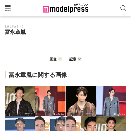
とみながあきつぐ
冨永章胤
画像
記事
冨永章胤に関する画像