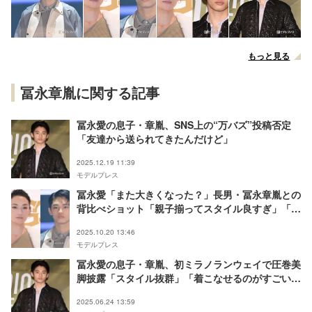
もっと見る
冨永章胤に関する記事
冨永愛の息子・章胤、SNS上の“万バズ”投稿否定
「友達から送られてきたんだけど」
2025.12.19 11:39
モデルプレス
冨永愛「また大きくなった？」長男・冨永章胤との
背比べショット「親子揃ってスタイル良すぎ」「絵
になる」と話題に
2025.10.20 13:46
モデルプレス
冨永愛の息子・章胤、初ミラノランウェイで圧巻美
脚披露「スタイル抜群」「着こなせるのがすごい」
と反響
2025.06.24 13:59