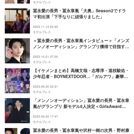
モデルプレス
冨永愛の長男・冨永章胤「大奥」Season2でドラ
マ初出演「下手なりに頑張りました」
2023.11.14 22:45
モデルプレス
＜冨永愛の長男・冨永章胤インタビュー＞「メンズ
ノンノオーディション」グランプリ獲得で目指すモ
デル像・母から受けた影響「責任もある」
2023.10.21 07:00
モデルプレス
【イケメンまとめ】高橋文哉・志尊淳・道枝駿佑・
少年忍者・BOYNEXTDOOR…「ガルアワ」豪華集
結＜GirlsAward 2023 A／W＞
2023.09.30 23:31
モデルプレス
「メンノンオーディション」冨永愛の長男・冨永章
胤がグランプリ 新モデル5人決定＜GirlsAward
2023 A／W＞
2023.09.30 17:47
モデルプレス
冨永愛の長男・冨永章胤や沢村一樹の次男・野村康