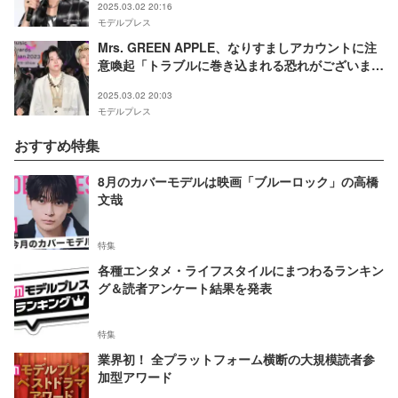
2025.03.02 20:16
銘銘編〜】
モデルプレス
Mrs. GREEN APPLE、なりすましアカウントに注
意喚起「トラブルに巻き込まれる恐れがございま
す」
2025.03.02 20:03
モデルプレス
おすすめ特集
8月のカバーモデルは映画「ブルーロック」の高橋
文哉
特集
各種エンタメ・ライフスタイルにまつわるランキン
グ＆読者アンケート結果を発表
特集
業界初！ 全プラットフォーム横断の大規模読者参
加型アワード