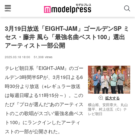
3月19日放送「EIGHT-JAM」ゴールデンSP ミ
セス・藤井 風ら「最強名曲ベスト100」選出
アーティスト一部公開
2025.03.18 18:00
51,308
views
テレビ朝日系『EIGHT-JAM』のゴー
ルデン3時間半SPが、3月19日よる6
時30分より放送（※レギュラー放送
は毎週日曜よる11時15分～）。この
拡大する
たび『プロが選んだ“あのアーティス
横山裕、安田章大、丸山
隆平、村上信五（C）テ
トのこの歌唱がスゴい”最強名曲ベス
レビ朝日
ト100』にランクインしたアーティ
ストの一部が公開された。