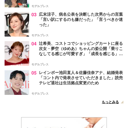
モデルプレス
03
広末涼子、病名公表を決断した次男からの言葉
「言い訳にするのも嫌だった」「言うべきか迷
った」
モデルプレス
04
辻希美、コストコでショッピングカートに座る
次女・夢空（ゆめあ）ちゃんの姿公開「乗りこ
なしてる感じが可愛すぎ」「成長を感じる」の
声
モデルプレス
05
レインボー池田直人＆佐藤佳奈アナ、結婚発表
「コント内で発表させていただきました」読売
テレビ退社は生活拠点変更のため
モデルプレス
もっとみる