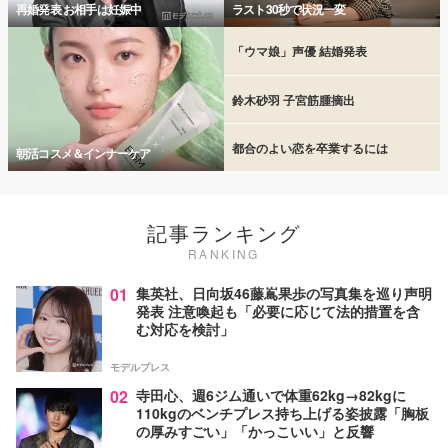
再婚発表 お相手は妊娠中
ラスト30秒で状況一変
「ウマ娘」声優 結婚発表
鈴木砂羽 子宮筋腫摘出
都合のよい恋を卒業するには
朝活コスメ＆インナーケア
記事ランキング
RANKING
01
集英社、日向坂46藤嶌果歩の写真集を巡り声明
発表 注意喚起も「必要に応じて法的措置を含
む対応を検討」
モデルプレス
02
寺田心、週6ジム通いで体重62kg→82kgに
110kgのベンチプレス持ち上げる姿披露「胸板
の厚みすごい」「かっこいい」と反響