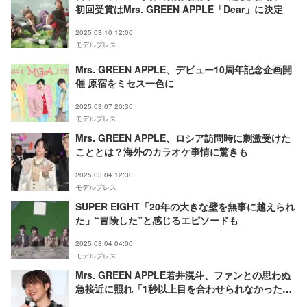
初回受賞はMrs. GREEN APPLE「Dear」に決定
2025.03.10 12:00
モデルプレス
Mrs. GREEN APPLE、デビュー10周年記念企画開
催 原宿をミセス一色に
2025.03.07 20:30
モデルプレス
Mrs. GREEN APPLE、ロシア訪問時に刺激受けた
こととは？海外のカラオケ事情に驚きも
2025.03.04 12:30
モデルプレス
SUPER EIGHT「20年の大きな壁を無事に越えられ
た」“冒険した”と感じるエピソードも
2025.03.04 04:00
モデルプレス
Mrs. GREEN APPLE若井滉斗、ファンとの思わぬ
急接近に照れ「1秒以上目を合わせられなかった」
大森元貴が暴露【ゼンジン未到とヴェルトラウム〜