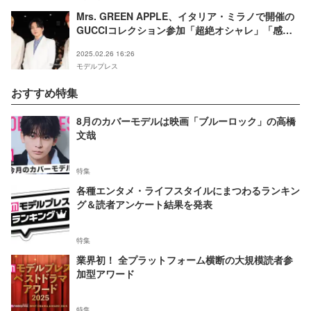
Mrs. GREEN APPLE、イタリア・ミラノで開催の
GUCCIコレクション参加「超絶オシャレ」「感
動」と反響続々
2025.02.26 16:26
モデルプレス
おすすめ特集
8月のカバーモデルは映画「ブルーロック」の高橋
文哉
特集
各種エンタメ・ライフスタイルにまつわるランキン
グ＆読者アンケート結果を発表
特集
業界初！ 全プラットフォーム横断の大規模読者参
加型アワード
特集