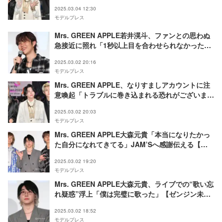
2025.03.04 12:30
モデルプレス
Mrs. GREEN APPLE若井滉斗、ファンとの思わぬ
急接近に照れ「1秒以上目を合わせられなかった」
大森元貴が暴露【ゼンジン未到とヴェルトラウム〜
2025.03.02 20:16
銘銘編〜】
モデルプレス
Mrs. GREEN APPLE、なりすましアカウントに注
意喚起「トラブルに巻き込まれる恐れがございま
す」
2025.03.02 20:03
モデルプレス
Mrs. GREEN APPLE大森元貴「本当になりたかっ
た自分になれてきてる」JAM’Sへ感謝伝える【ゼ
ンジン未到とヴェルトラウム〜銘銘編〜】
2025.03.02 19:20
モデルプレス
Mrs. GREEN APPLE大森元貴、ライブでの“歌い忘
れ疑惑”浮上「僕は完璧に歌った」【ゼンジン未到
とヴェルトラウム〜銘銘編〜】
2025.03.02 18:52
モデルプレス