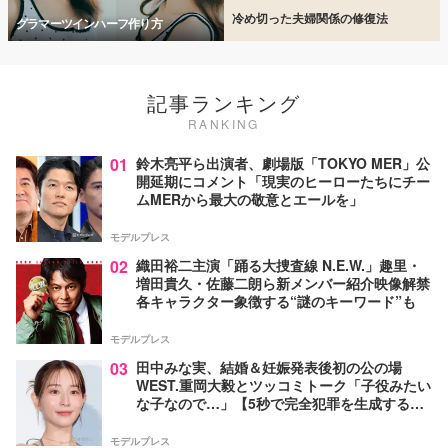
冷め切った夫婦関係の修復法
グラマーツインハーフ作り方
記事ランキング
RANKING
01
鈴木亮平ら出演者、劇場版「TOKYO MER」公
開延期にコメント「現実のヒーローたちにチー
ムMERから最大の敬意とエールを」
モデルプレス
02
織田裕二主演「踊る大捜査線 N.E.W.」趣里・
増田貴久・佐藤二朗ら新メンバー紹介映像解禁
各キャラクター象徴する“謎のキーワード”も
モデルプレス
03
田中みな実、結婚＆妊娠発表後初の公の場
WEST.重岡大毅とツッコミトーク「子役みたい
な子なので…」【5秒で完全犯罪を生成する方
法】
モデルプレス