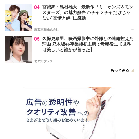
04
宮城舞・島村雄大、最新作『ミニオンズ＆モン
スターズ』の魅力熱弁 ハチャメチャだけじゃ
ない“友情と絆”に感動
東宝東和株式会社
PR
05
久保史緒里、映画撮影中に外部との連絡控えた
理由 乃木坂46卒業後初主演で母親役に【世界
は美しいと誰かが言った】
モデルプレス
もっとみる