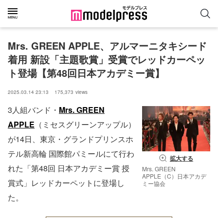
Mrs. GREEN APPLE、アルマーニタキシード
着用 新設「主題歌賞」受賞でレッドカーペッ
ト登場【第48回日本アカデミー賞】
2025.03.14 23:13
175,373
views
3人組バンド・
Mrs. GREEN
APPLE
（ミセスグリーンアップル）
が14日、東京・グランドプリンスホ
テル新高輪 国際館パミールにて行わ
拡大する
れた「第48回 日本アカデミー賞 授
Mrs. GREEN
APPLE（C）日本アカデ
賞式」レッドカーペットに登場し
ミー協会
た。