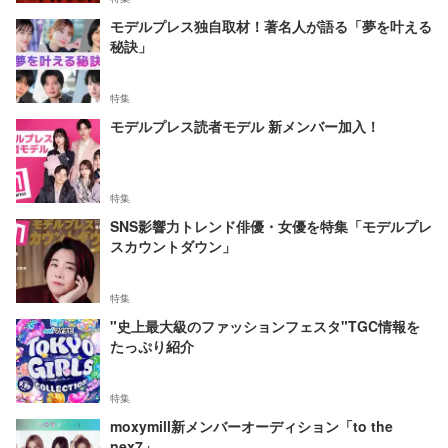
モデルプレス独自取材！著名人が語る「夢を叶える
秘訣」
特集
モデルプレス読者モデル 新メンバー加入！
特集
SNS影響力トレンド俳優・女優を特集「モデルプレ
スカウントダウン」
特集
"史上最大級のファッションフェスタ"TGC情報を
たっぷり紹介
特集
moxymill新メンバーオーディション「to the
nex7」