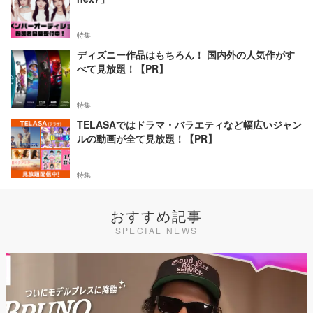
特集
ディズニー作品はもちろん！ 国内外の人気作がす
べて見放題！【PR】
特集
TELASAではドラマ・バラエティなど幅広いジャン
ルの動画が全て見放題！【PR】
特集
おすすめ記事
SPECIAL NEWS