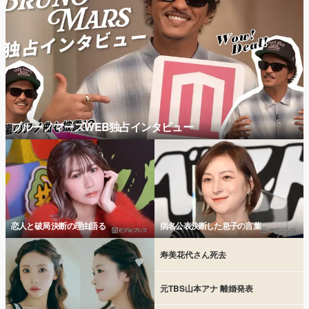
ブルーノマーズWEB独占インタビュー
恋人と破局 決断の理由語る
病名公表決断した息子の言葉
寿美花代さん死去
元TBS山本アナ 離婚発表