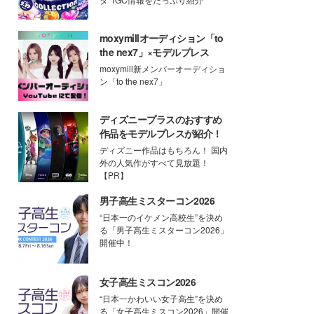
moxymillオーディション「to
the nex7」×モデルプレス
moxymill新メンバーオーディショ
ン「to the nex7」
ディズニープラスのおすすめ
作品をモデルプレスが紹介！
ディズニー作品はもちろん！ 国内
外の人気作がすべて見放題！
【PR】
男子高生ミスターコン2026
“日本一のイケメン高校生”を決め
る「男子高生ミスターコン2026」
開催中！
女子高生ミスコン2026
“日本一かわいい女子高生”を決め
る「女子高生ミスコン2026」開催