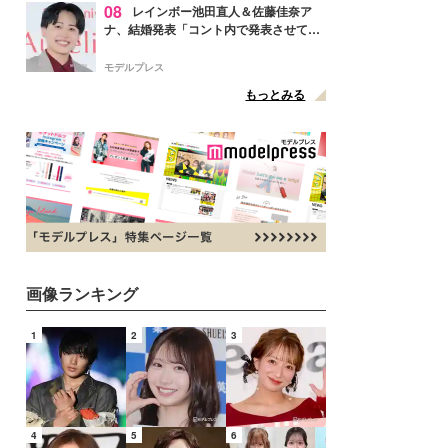
08
レインボー池田直人＆佐藤佳奈ア
ナ、結婚発表「コント内で発表させてい
ただきました」読売テレビ退社は生活拠
点変更のため
モデルプレス
もっとみる
画像ランキング
1
2
3
4
5
6