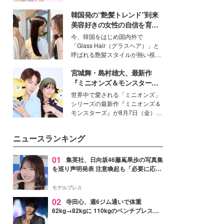
イベートでも仲良しで旅行好きな
韓国発の“艶髪トレンド”到来
モデル・愛甲ひかりさんと橋下美
好さんを迎えて本音で女子会トー
美容好きの女性の自信を育む
ク。猛暑のお出かけを快適に過ご
「ヘアケア事情」って？
今、韓国をはじめ国内外で
すヒントや、2人が感動した夏の
「Glass Hair（グラスヘア）」と
生理の新常識にも迫りました。
呼ばれる艶髪スタイルが熱い視線
を集めています。メイクやファッ
宮城舞・島村雄大、最新作
ションの完成度を高めるベースと
して、“髪そのものの美しさ”に改
『ミニオンズ＆モンスター
めて注目する人が増えている様
ズ』の魅力熱弁 ハチャメチャ
世界中で愛される「ミニオンズ」
子。今回は、そんな憧れの艶やか
だけじゃない“友情と絆”に感
シリーズの最新作『ミニオンズ＆
な髪を日常で叶える、美容好きの
動
モンスターズ』が8月7日（金）に
女性たちのヘアケア事情を紹介し
公開。モデルプレスでは、“大のミ
ます。
ニオン好き”という共通点を持つモ
ニュースランキング
デルの宮城舞と島村雄大の特別対
談をお届け！それぞれの視点か
ら、今作ならではの魅力や予想外
01
集英社、日向坂46藤嶌果歩の写真集
の感動をもたらす奥深いストーリ
を巡り声明発表 注意喚起も「必要に応じ
ーについて熱く語り合ってもらっ
て法的措置を含む対応を検討」
た。
モデルプレス
02
寺田心、週6ジム通いで体重
62kg→82kgに 110kgのベンチプレス持
ち上げる姿披露「胸板の厚みすごい」