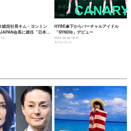
タ総括社長キム・ヨンミン
HYBE傘下からバーチャルアイドル
 JAPAN会長に就任「日本最
「SYNDI8」デビュー
ーテインメント企業へ」
:13
2024.06.28 19:47
モデルプレス