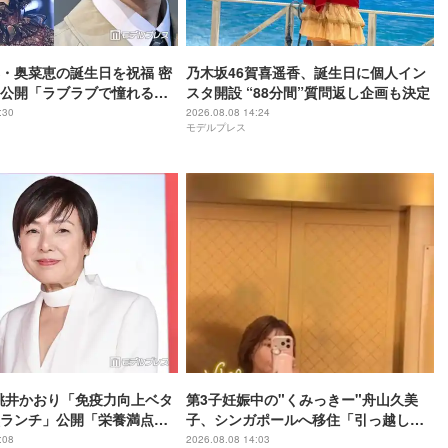
・奥菜恵の誕生日を祝福 密
乃木坂46賀喜遥香、誕生日に個人イン
公開「ラブラブで憧れる」
スタ開設 “88分間”質問返し企画も決定
の2人」と反響
:30
2026.08.08 14:24
モデルプレス
桃井かおり「免疫力向上ベタ
第3子妊娠中の"くみっきー"舟山久美
ランチ」公開「栄養満点で
子、シンガポールへ移住「引っ越しは
う」「料理のアイデアがい
想像の1000倍過酷」
:08
2026.08.08 14:03