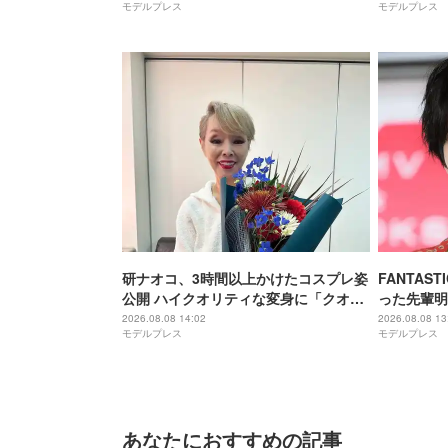
モデルプレス
モデルプレス
つもすごい
研ナオコ、3時間以上かけたコスプレ姿
FANTAS
公開 ハイクオリティな変身に「クオリ
った先輩明
ティが凄すぎる」「誰か分からない」
方」【In M
2026.08.08 14:02
2026.08.08 13
モデルプレス
モデルプレス
と反響
あなたにおすすめの記事