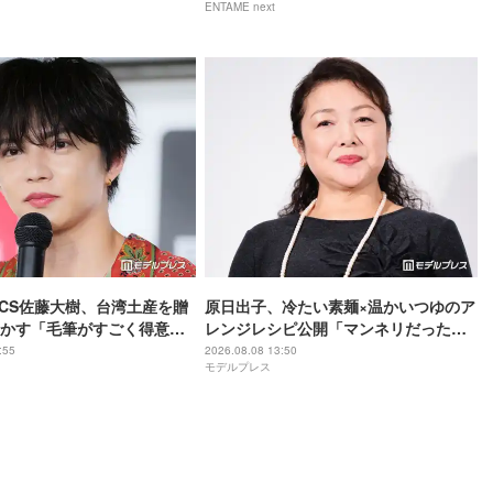
ENTAME next
」と反響
TICS佐藤大樹、台湾土産を贈
原日出子、冷たい素麺×温かいつゆのア
かす「毛筆がすごく得意な
レンジレシピ公開「マンネリだったか
otion】
ら助かる」「レパートリーが増えた」
:55
2026.08.08 13:50
モデルプレス
と反響