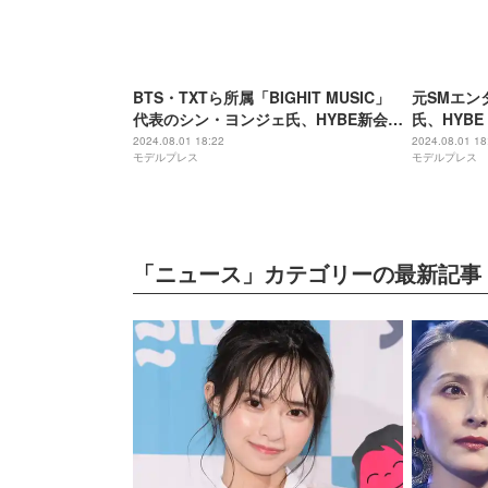
BTS・TXTら所属「BIGHIT MUSIC」
元SMエン
代表のシン・ヨンジェ氏、HYBE新会社
氏、HYBE
初代代表に就任
高のエンタ
2024.08.01 18:22
2024.08.01 18
モデルプレス
モデルプレス
「ニュース」カテゴリーの最新記事