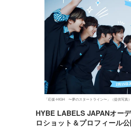
「応援-HIGH 〜夢のスタートライン〜」（提供写真
HYBE LABELS JAPAN
ロショット＆プロフィール公開
/
Unmute