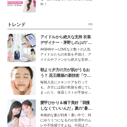
中！
トレンド
PR
アイドルから絶大な支持 衣装
デザイナー・茅野しのぶの“可
愛い”を作る美学＜「シチズン
AKB48や＝LOVEなど数々の人気
クロスシー」インタビュー＞
アイドルたちの衣装を手掛け、ア
イドルやファンから絶大な支持を
得る、株式会社オサレカンパニー
朝より夕方の方が肌がうるお
取締役兼クリエイティブディレク
ター・茅野しのぶ。一人ひとりの
う？ 花王構築の新技術「ウォ
個性に寄り添い、魅力を引き出す
ーターキャプチャリングスキ
毎朝入念にスキンケアを行って
衣装作りは、多くの女性たちに勇
ン（捕水肌）」がスキンケア
も、夕方には肌の乾燥を感じてし
気と自信を与え続けている。
の常識を変える予感
まったり、保湿ミストが手放せな
いという読者も多いのでは？そん
愛甲ひかり＆橋下美好「我慢
な美容の常識を大きく変える可能
性を秘めた、革新的な「Water
しなくていいんだ」夏の“暑さ
Capturing Skin（ウォーターキャ
対策”の新しい選択肢とは？
本格的な夏が到来！暑い中で、特
プチャリングスキン：捕水肌）」
にゆううつになるのが生理中のム
技術を、花王が構築した。
レや不快感ですよね。今回はプラ