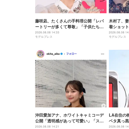
藤咲凪、たくさんの手料理公開「レパ
木村了、妻
ートリーが多くて尊敬」「子供たちの
着ショット
ためにオードブル作るのすごい」と反
「お似合い
2026.08.08 14:33
2026.08.08 14
モデルプレス
モデルプレス
響
沖田愛加アナ、ホワイトキャミコーデ
LA在住の
公開「透明感があって可愛い」「スタ
ベタ真っ黒
イル抜群」と反響
体に良さそ
2026.08.08 14:21
2026.08.08 14