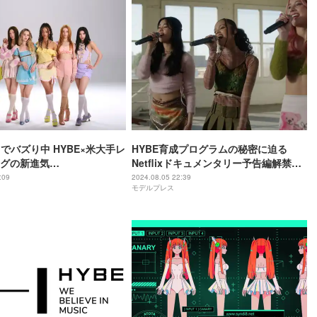
」でバズり中 HYBE×米大手レ
HYBE育成プログラムの秘密に迫る
グの新進気
Netflixドキュメンタリー予告編解禁
SEYE（キャッツアイ）”の正体
【ポップスター・アカデミー：
:09
2024.08.05 22:39
モデルプレス
組出演も【メンバー詳細プ
KATSEYEになるまで】
】