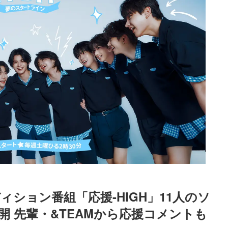
）
オーディション番組「応援-HIGH」11人のソ
 先輩・&TEAMから応援コメントも
Loaded
:
52.23%