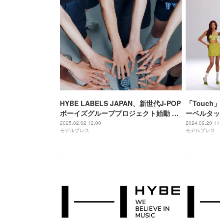
HYBE LABELS JAPAN、新世代J-POP
「Touch
ボーイズグループプロジェクト始動 日
ーベルタッ
テレでオーディション番組スタート
鋭“KAT
2025.02.02 12:00
2024.09.20 11
モデルプレス
モデルプレス
【応援-HIGH ～夢のスタートライン
初来日で番
～】
ロフィール