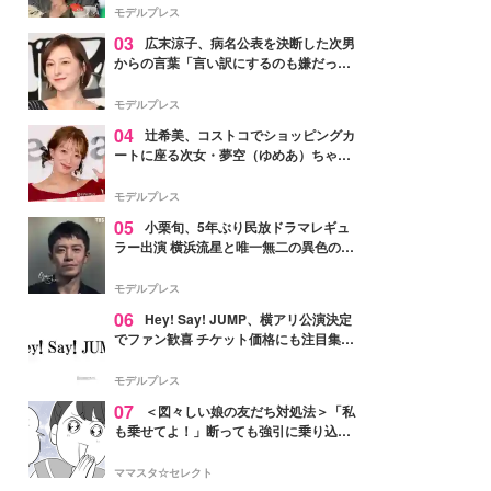
「かっこいい」と反響
モデルプレス
03
広末涼子、病名公表を決断した次男
からの言葉「言い訳にするのも嫌だっ
た」「言うべきか迷った」
モデルプレス
04
辻希美、コストコでショッピングカ
ートに座る次女・夢空（ゆめあ）ちゃん
の姿公開「乗りこなしてる感じが可愛す
ぎ」「成長を感じる」の声
モデルプレス
05
小栗旬、5年ぶり民放ドラマレギュ
ラー出演 横浜流星と唯一無二の異色のバ
ディで初共演【LOST10】
モデルプレス
06
Hey! Say! JUMP、横アリ公演決定
でファン歓喜 チケット価格にも注目集ま
る「激アツ」「平成に戻ったみたい」
モデルプレス
07
＜図々しい娘の友だち対処法＞「私
も乗せてよ！」断っても強引に乗り込ん
でくる友だち【第1話まんが】
ママスタ☆セレクト