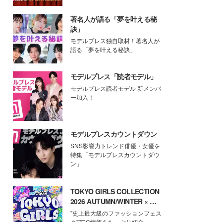
著名人が語る「夢を叶える秘
訣」
モデルプレス独自取材！著名人が
語る「夢を叶える秘訣」
モデルプレス「読者モデル」
モデルプレス読者モデル 新メンバ
ー加入！
モデルプレスカウントダウン
SNS影響力トレンド俳優・女優を
特集「モデルプレスカウントダウ
ン」
TOKYO GIRLS COLLECTION
2026 AUTUMN/WINTER × モ
デルプレス
"史上最大級のファッションフェス
タ"TGC情報をたっぷり紹介