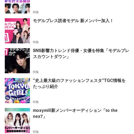
特集
モデルプレス読者モデル 新メンバー加入！
特集
SNS影響力トレンド俳優・女優を特集「モデルプレ
スカウントダウン」
特集
"史上最大級のファッションフェスタ"TGC情報を
たっぷり紹介
特集
moxymill新メンバーオーディション「to the
nex7」
特集