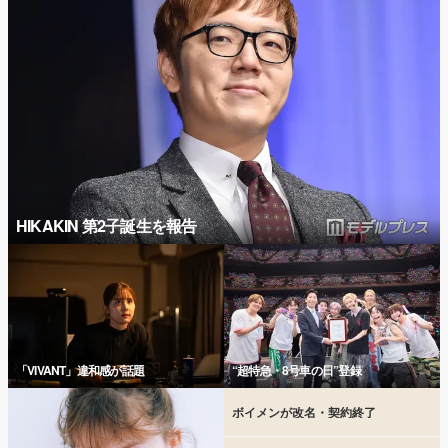
HIKAKIN 第2子誕生を報告
「VIVANT」違和感が話題
“超特急・8号車の日”登録
ボイメンが改名・契約終了