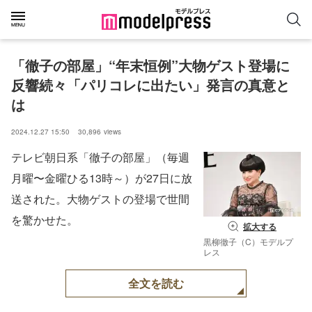
「徹子の部屋」“年末恒例”大物ゲスト登場に
反響続々「パリコレに出たい」発言の真意と
は
2024.12.27 15:50
30,896
views
テレビ朝日系「徹子の部屋」（毎週
月曜〜金曜ひる13時～）が27日に放
送された。大物ゲストの登場で世間
を驚かせた。
拡大する
黒柳徹子（C）モデルプ
レス
全文を読む