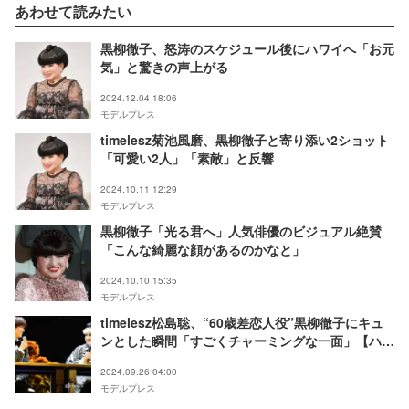
あわせて読みたい
黒柳徹子、怒涛のスケジュール後にハワイへ「お元
気」と驚きの声上がる
2024.12.04 18:06
モデルプレス
timelesz菊池風磨、黒柳徹子と寄り添い2ショット
「可愛い2人」「素敵」と反響
2024.10.11 12:29
モデルプレス
黒柳徹子「光る君へ」人気俳優のビジュアル絶賛
「こんな綺麗な顔があるのかなと」
2024.10.10 15:35
モデルプレス
timelesz松島聡、“60歳差恋人役”黒柳徹子にキュ
ンとした瞬間「すごくチャーミングな一面」【ハロ
ルドとモード】
2024.09.26 04:00
モデルプレス