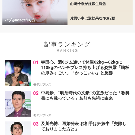
山崎怜奈が妊娠生報告
片思い中は逆効果なNG行動
バブみfaceの作り方
記事ランキング
RANKING
01
寺田心、週6ジム通いで体重62kg→82kgに
110kgのベンチプレス持ち上げる姿披露「胸板
の厚みすごい」「かっこいい」と反響
モデルプレス
02
中島歩、“明治時代の文豪”の玄孫だった「教科
書にも載っている」名前も先祖に由来
モデルプレス
03
及川光博、再婚発表 お相手は妊娠中「交際し
ておりました方と」