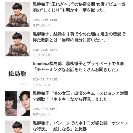
黒柳徹子“玉ねぎヘア”の秘密公開 女優デビュー当
初の“しくじり”も明かす「壁を蹴った」
2024.09.21 14:01
モデルプレス
黒柳徹子、結婚を寸前でやめた理由 過去の恋愛で
得た教訓とは「当時の自分に言いたい」
2024.09.21 13:41
モデルプレス
timelesz松島聡、黒柳徹子とプライベートで食事
「チャーミングなお話をたくさんお聞きした」
2024.09.17 11:52
モデルプレス
黒柳徹子「涙の女王」出演のキム・スヒョンと対面
で感動「ドキドキしながら拝見しました」
2024.07.19 14:10
モデルプレス
黒柳徹子、バンコクでの水中ヨガ姿公開「オシャレ
な特技」「絵になる」と反響