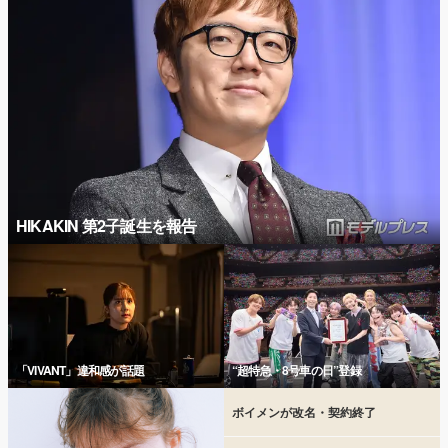
HIKAKIN 第2子誕生を報告
「VIVANT」違和感が話題
“超特急・8号車の日”登録
ボイメンが改名・契約終了