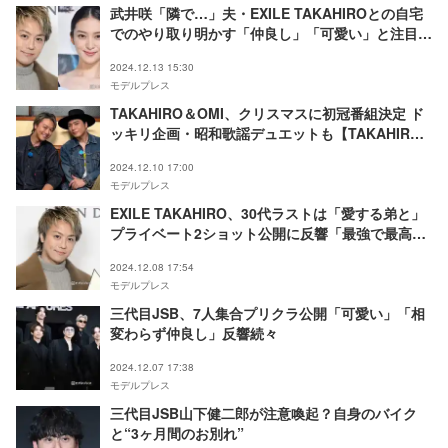
武井咲「隣で…」夫・EXILE TAKAHIROとの自宅
でのやり取り明かす「仲良し」「可愛い」と注目集
まる
2024.12.13 15:30
モデルプレス
TAKAHIRO＆OMI、クリスマスに初冠番組決定 ド
ッキリ企画・昭和歌謡デュエットも【TAKAHIRO
＆OMIのおたがいプロデュース】
2024.12.10 17:00
モデルプレス
EXILE TAKAHIRO、30代ラストは「愛する弟と」
プライベート2ショット公開に反響「最強で最高の
兄弟」
2024.12.08 17:54
モデルプレス
三代目JSB、7人集合プリクラ公開「可愛い」「相
変わらず仲良し」反響続々
2024.12.07 17:38
モデルプレス
三代目JSB山下健二郎が注意喚起？自身のバイク
と“3ヶ月間のお別れ”