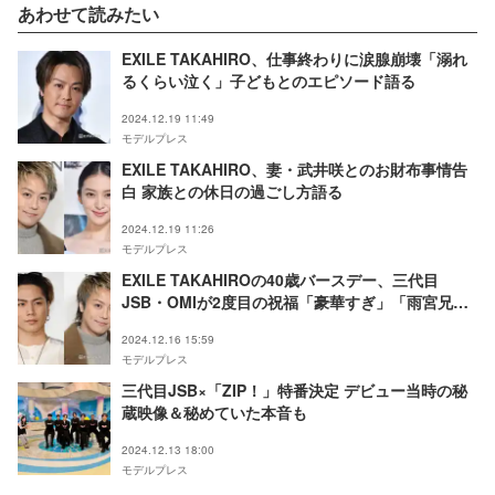
あわせて読みたい
EXILE TAKAHIRO、仕事終わりに涙腺崩壊「溺れ
るくらい泣く」子どもとのエピソード語る
2024.12.19 11:49
モデルプレス
EXILE TAKAHIRO、妻・武井咲とのお財布事情告
白 家族との休日の過ごし方語る
2024.12.19 11:26
モデルプレス
EXILE TAKAHIROの40歳バースデー、三代目
JSB・OMIが2度目の祝福「豪華すぎ」「雨宮兄弟
尊い」と反響
2024.12.16 15:59
モデルプレス
三代目JSB×「ZIP！」特番決定 デビュー当時の秘
蔵映像＆秘めていた本音も
2024.12.13 18:00
モデルプレス