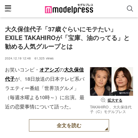
大久保佳代子「37歳ぐらいにモテたい」
EXILE TAKAHIROが「宝庫、油のってる」と
勧める人気グループとは
2024.12.19 12:48
61,325
views
お笑いコンビ・
オアシズ
の
大久保佳
代子
が、18日放送の日本テレビ系バ
ラエティー番組「世界頂グルメ」
（毎週水曜よる10時～）に出演。最
拡大する
近の恋愛事情について語った。
TAKAHIRO 、大久保佳代
子（C）モデルプレス
全文を読む