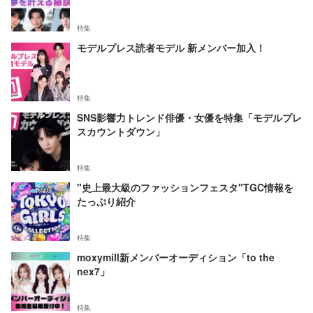
特集
モデルプレス読者モデル 新メンバー加入！
特集
SNS影響力トレンド俳優・女優を特集「モデルプレ
スカウントダウン」
特集
"史上最大級のファッションフェスタ"TGC情報を
たっぷり紹介
特集
moxymill新メンバーオーディション「to the
nex7」
特集