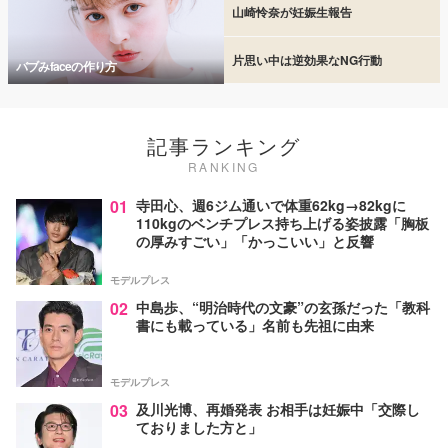
山崎怜奈が妊娠生報告
片思い中は逆効果なNG行動
バブみfaceの作り方
記事ランキング
RANKING
01
寺田心、週6ジム通いで体重62kg→82kgに
110kgのベンチプレス持ち上げる姿披露「胸板
の厚みすごい」「かっこいい」と反響
モデルプレス
02
中島歩、“明治時代の文豪”の玄孫だった「教科
書にも載っている」名前も先祖に由来
モデルプレス
03
及川光博、再婚発表 お相手は妊娠中「交際し
ておりました方と」