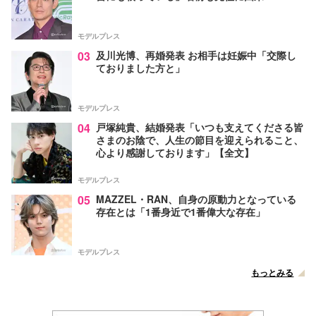
モデルプレス
03
及川光博、再婚発表 お相手は妊娠中「交際し
ておりました方と」
モデルプレス
04
戸塚純貴、結婚発表「いつも支えてくださる皆
さまのお陰で、人生の節目を迎えられること、
心より感謝しております」【全文】
モデルプレス
05
MAZZEL・RAN、自身の原動力となっている
存在とは「1番身近で1番偉大な存在」
モデルプレス
もっとみる