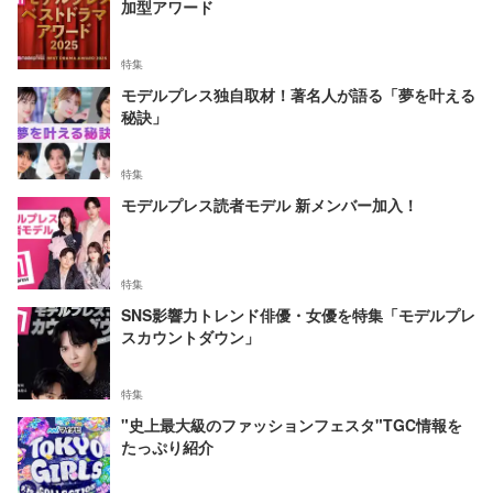
加型アワード
特集
モデルプレス独自取材！著名人が語る「夢を叶える
秘訣」
特集
モデルプレス読者モデル 新メンバー加入！
特集
SNS影響力トレンド俳優・女優を特集「モデルプレ
スカウントダウン」
特集
"史上最大級のファッションフェスタ"TGC情報を
たっぷり紹介