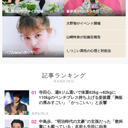
福山雅治がサプライズ登場
峯岸 夫からのキス告白
大野智がイベント開催
山崎怜奈が妊娠生報告
しつこい異性の心理と対処法
バブみfaceの作り方
記事ランキング
RANKING
01
寺田心、週6ジム通いで体重62kg→82kgに
110kgのベンチプレス持ち上げる姿披露「胸板
の厚みすごい」「かっこいい」と反響
モデルプレス
02
中島歩、“明治時代の文豪”の玄孫だった「教科
書にも載っている」名前も先祖に由来