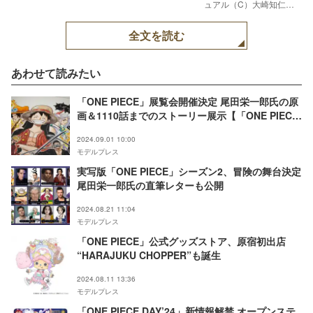
ュアル（C）大崎知仁・
尾田栄一郎／集英社・フ
ジテレビ・東映アニメー
全文を読む
ション
あわせて読みたい
「ONE PIECE」展覧会開催決定 尾田栄一郎氏の原
画＆1110話までのストーリー展示【「ONE PIECE
ONLY」展】
2024.09.01 10:00
モデルプレス
実写版「ONE PIECE」シーズン2、冒険の舞台決定
尾田栄一郎氏の直筆レターも公開
2024.08.21 11:04
モデルプレス
「ONE PIECE」公式グッズストア、原宿初出店
“HARAJUKU CHOPPER”も誕生
2024.08.11 13:36
モデルプレス
「ONE PIECE DAY’24」新情報解禁 オープンステ