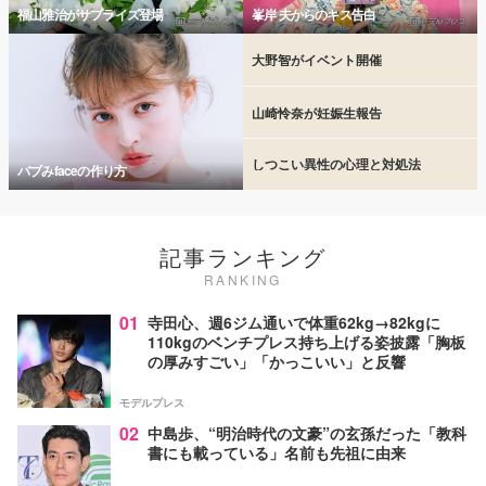
福山雅治がサプライズ登場
峯岸 夫からのキス告白
大野智がイベント開催
山崎怜奈が妊娠生報告
しつこい異性の心理と対処法
バブみfaceの作り方
記事ランキング
RANKING
01
寺田心、週6ジム通いで体重62kg→82kgに
110kgのベンチプレス持ち上げる姿披露「胸板
の厚みすごい」「かっこいい」と反響
モデルプレス
02
中島歩、“明治時代の文豪”の玄孫だった「教科
書にも載っている」名前も先祖に由来