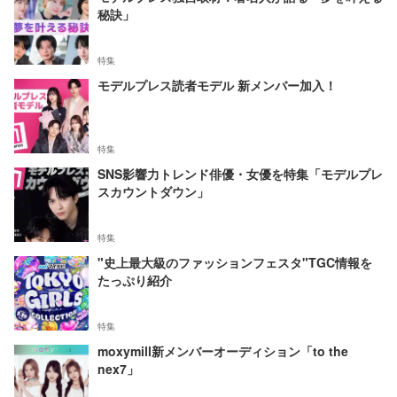
秘訣」
特集
モデルプレス読者モデル 新メンバー加入！
特集
SNS影響力トレンド俳優・女優を特集「モデルプレ
スカウントダウン」
特集
"史上最大級のファッションフェスタ"TGC情報を
たっぷり紹介
特集
moxymill新メンバーオーディション「to the
nex7」