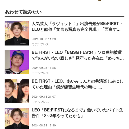
あわせて読みたい
人気芸人「ラヴィット！」出演告知がBE:FIRST・
LEOと酷似「文言も写真も完全再現」「面白すぎ
る」と反響
2024.10.03 11:29
モデルプレス
BE:FIRST・LEO「BMSG FES’24」ソロ曲初披露
で“6人がいない寂しさ” 見守った存在に「めっちゃ
いいやつじゃん」
2024.09.25 11:26
モデルプレス
BE:FIRST・LEO、あいみょんとの共演楽しみにし
ていた理由「僕が練習生時代の時に…」
2024.09.13 21:07
モデルプレス
LEO「BE:FIRSTになるまで」働いていたバイト先
告白「2～3年やってたかも」
2024.08.28 19:30