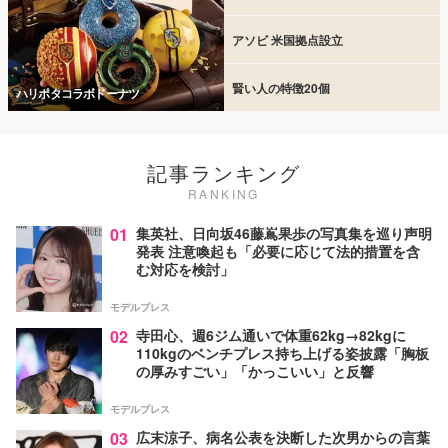
アソビ 米国拠点設立
賢い人の特徴20個
ハリポタコラボドーナツ
記事ランキング
RANKING
01
集英社、日向坂46藤嶌果歩の写真集を巡り声明
発表 注意喚起も「必要に応じて法的措置を含
む対応を検討」
モデルプレス
02
寺田心、週6ジム通いで体重62kg→82kgに
110kgのベンチプレス持ち上げる姿披露「胸板
の厚みすごい」「かっこいい」と反響
モデルプレス
03
広末涼子、病名公表を決断した次男からの言葉