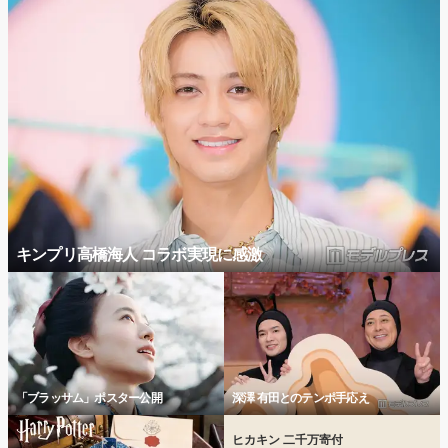
キンプリ高橋海人 コラボ実現に感激
「ブラッサム」ポスター公開
深澤 有田とのテンポ手応え
ヒカキン 二千万寄付