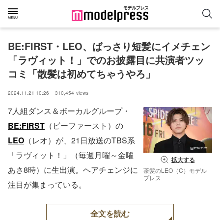
BE:FIRST・LEO、ばっさり短髪にイメチェン
「ラヴィット！」でのお披露目に共演者ツッ
コミ「散髪は初めてちゃうやろ」
2024.11.21 10:26
310,454
views
7人組ダンス＆ボーカルグループ・
BE:FIRST
（ビーファースト）の
LEO
（レオ）が、21日放送のTBS系
「ラヴィット！」（毎週月曜～金曜
拡大する
あさ8時）に生出演。ヘアチェンジに
茶髪のLEO（C）モデル
プレス
注目が集まっている。
全文を読む