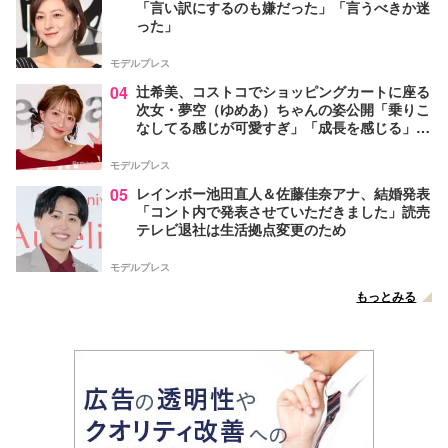
「言い訳にするのも嫌だった」「言うべきか迷
った」
モデルプレス
04
辻希美、コストコでショッピングカートに座る
次女・夢空（ゆめあ）ちゃんの姿公開「乗りこ
なしてる感じが可愛すぎ」「成長を感じる」の
声
モデルプレス
05
レインボー池田直人＆佐藤佳奈アナ、結婚発表
「コント内で発表させていただきました」読売
テレビ退社は生活拠点変更のため
モデルプレス
もっとみる