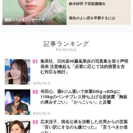
鈴木砂羽 子宮筋腫摘出
都合のよい恋を卒業するには
朝活コスメ＆インナーケア
記事ランキング
RANKING
01
集英社、日向坂46藤嶌果歩の写真集を巡り声明
発表 注意喚起も「必要に応じて法的措置を含
む対応を検討」
モデルプレス
02
寺田心、週6ジム通いで体重62kg→82kgに
110kgのベンチプレス持ち上げる姿披露「胸板
の厚みすごい」「かっこいい」と反響
モデルプレス
03
広末涼子、病名公表を決断した次男からの言葉
「言い訳にするのも嫌だった」「言うべきか迷
った」