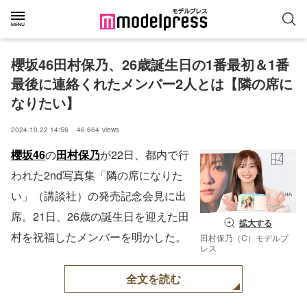
櫻坂46田村保乃、26歳誕生日の1番最初＆1番
最後に連絡くれたメンバー2人とは【隣の席に
なりたい】
2024.10.22 14:56
46,664
views
櫻坂46
の
田村保乃
が22日、都内で行
われた2nd写真集「隣の席になりた
い」（講談社）の発売記念会見に出
席。21日、26歳の誕生日を迎えた田
拡大する
村を祝福したメンバーを明かした。
田村保乃（C）モデルプ
レス
全文を読む