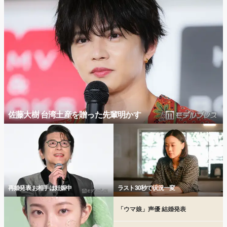
佐藤大樹 台湾土産を贈った先輩明かす
再婚発表 お相手は妊娠中
ラスト30秒で状況一変
「ウマ娘」声優 結婚発表