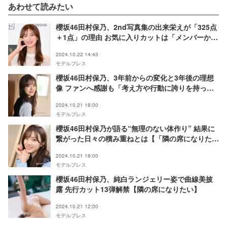
あわせて読みたい
櫻坂46田村保乃、2nd写真集の出来栄えが「325点
＋1点」の理由 お気に入りカットは「メンバーから
も好評」【隣の席になりたい】
2024.10.22 14:43
モデルプレス
櫻坂46田村保乃、3年前からの変化と3年後の理想
像 ファンへ感謝も「考え方や行動に誇りを持って
いる」【「隣の席になりたい」インタビュー】
2024.10.21 18:00
モデルプレス
櫻坂46田村保乃が語る“無理のない体作り” 結果に
繋がった日々の積み重ねとは【「隣の席になりた
い」インタビュー】
2024.10.21 16:00
モデルプレス
櫻坂46田村保乃、純白ランジェリー姿で曲線美披
露 先行カット13弾解禁【隣の席になりたい】
2024.10.21 12:00
モデルプレス