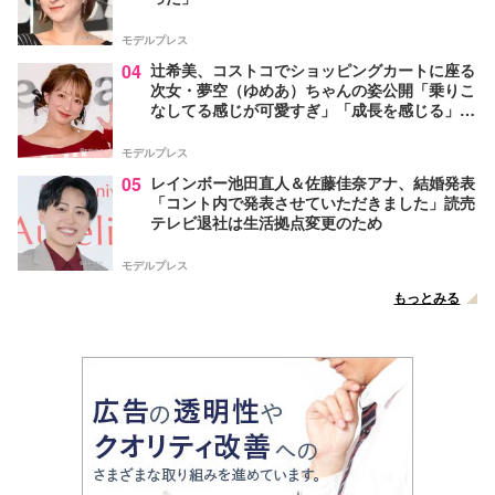
モデルプレス
04
辻希美、コストコでショッピングカートに座る
次女・夢空（ゆめあ）ちゃんの姿公開「乗りこ
なしてる感じが可愛すぎ」「成長を感じる」の
声
モデルプレス
05
レインボー池田直人＆佐藤佳奈アナ、結婚発表
「コント内で発表させていただきました」読売
テレビ退社は生活拠点変更のため
モデルプレス
もっとみる