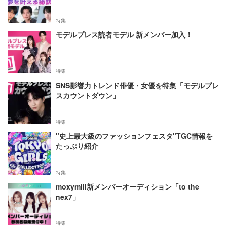
特集
モデルプレス読者モデル 新メンバー加入！
特集
SNS影響力トレンド俳優・女優を特集「モデルプレ
スカウントダウン」
特集
"史上最大級のファッションフェスタ"TGC情報を
たっぷり紹介
特集
moxymill新メンバーオーディション「to the
nex7」
特集