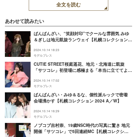
全文を読む
あわせて読みたい
ばんばんざい、“笑顔封印”でクールな雰囲気 みゆ
＆ぎしは地元凱旋ランウェイ【札幌コレクション
2024 A／W】
2024.10.14 18:23
モデルプレス
CUTIE STREET桜庭遥花、地元・北海道に凱旋
「サツコレ」初登場に感極まる「本当に立ててよか
った」【札幌コレクション 2024 A／W】
2024.10.14 17:02
モデルプレス
ばんばんざい・みゆ＆るな、個性派ルックで密着
会場沸かす【札幌コレクション 2024 A／W】
2024.10.14 16:29
モデルプレス
ノブコブ吉村崇、19歳NSC時代の写真に驚き 地元
開催「サツコレ」で5回連続MC【札幌コレクショ