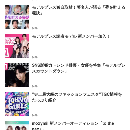
モデルプレス独自取材！著名人が語る「夢を叶える
秘訣」
特集
モデルプレス読者モデル 新メンバー加入！
特集
SNS影響力トレンド俳優・女優を特集「モデルプレ
スカウントダウン」
特集
"史上最大級のファッションフェスタ"TGC情報を
たっぷり紹介
特集
moxymill新メンバーオーディション「to the
nex7」