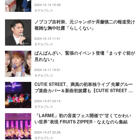
ン 2024 A／W】
2024.10.14 15:49
モデルプレス
ノブコブ吉村崇、元ジャンポケ斉藤慎二の報道受け
複雑な胸中吐露「らしくない」
2024.10.13 11:41
モデルプレス
ばんばんざい、緊張のイベント登壇「まっすぐ前が
見れない」
2024.10.11 15:51
モデルプレス
CUTIE STREET、満員の初単独ライブ 先輩グルー
プ楽曲カバー＆新曲初披露も【CUTIE STREET 単
独LIVE - 01 STREET - 】
2024.10.07 23:14
モデルプレス
「LARME」初の音楽フェス開催で“甘くてかわい
い世界”表現 FRUITS ZIPPER・なえなのら集結
2024.10.07 20:26
モデルプレス