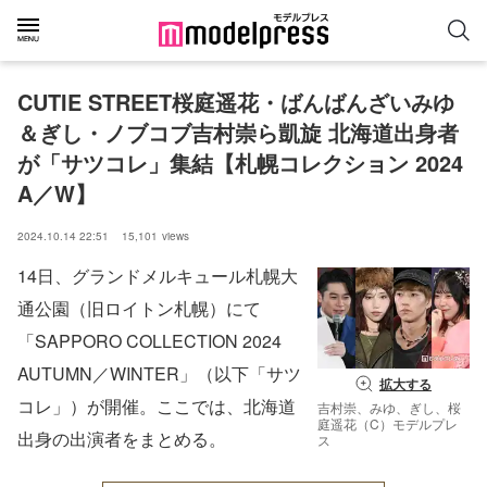
CUTIE STREET桜庭遥花・ばんばんざいみゆ
＆ぎし・ノブコブ吉村崇ら凱旋 北海道出身者
が「サツコレ」集結【札幌コレクション 2024 
A／W】
2024.10.14 22:51
15,101
views
14日、グランドメルキュール札幌大
通公園（旧ロイトン札幌）にて
「SAPPORO COLLECTION 2024
AUTUMN／WINTER」（以下「サツ
拡大する
コレ」）が開催。ここでは、北海道
吉村崇、みゆ、ぎし、桜
庭遥花（C）モデルプレ
出身の出演者をまとめる。
ス