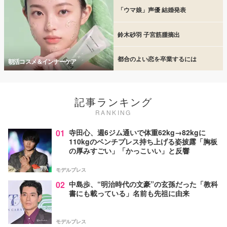
「ウマ娘」声優 結婚発表
鈴木砂羽 子宮筋腫摘出
都合のよい恋を卒業するには
朝活コスメ＆インナーケア
記事ランキング
RANKING
01
寺田心、週6ジム通いで体重62kg→82kgに
110kgのベンチプレス持ち上げる姿披露「胸板
の厚みすごい」「かっこいい」と反響
モデルプレス
02
中島歩、“明治時代の文豪”の玄孫だった「教科
書にも載っている」名前も先祖に由来
モデルプレス