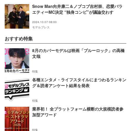
Snow Man向井康二＆ノブコブ吉村崇、恋愛バラ
エティーMC決定 “独身コンビ”が議論交わす
2024.10.07 08:00
モデルプレス
おすすめ特集
8月のカバーモデルは映画「ブルーロック」の高橋
文哉
特集
各種エンタメ・ライフスタイルにまつわるランキン
グ＆読者アンケート結果を発表
特集
業界初！ 全プラットフォーム横断の大規模読者参
加型アワード
特集