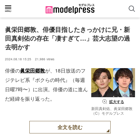
眞栄田郷敦、俳優目指したきっかけに兄・新
田真剣佑の存在「凄すぎて…」芸大志望の過
去明かす
2024.08.18 15:25
21,986
views
俳優の
眞栄田郷敦
が、18日放送のフ
ジテレビ系『ボクらの時代』（毎週
日曜7時〜）に出演。俳優の道に進ん
だ経緯を振り返った。
拡大する
新田真剣佑、眞栄田郷敦
（C）モデルプレス
全文を読む