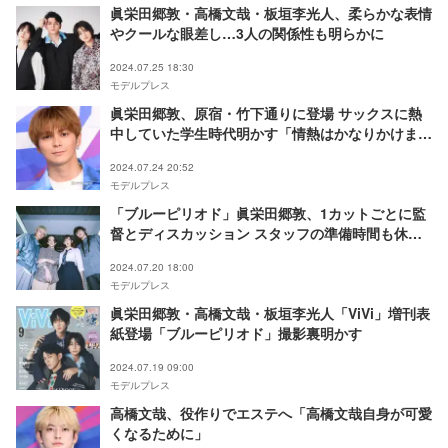
眞栄田郷敦・高橋文哉・板垣李光人、柔らかな表情
やクールな眼差し…3人の関係性も明らかに
2024.07.25 18:30
モデルプレス
眞栄田郷敦、原宿・竹下通りに登場 サックスに熱
中していた学生時代明かす「情熱はかなりかけまし
た」
2024.07.24 20:52
モデルプレス
「ブルーピリオド」眞栄田郷敦、1カットごとに監
督とディスカッション スタッフの準備時間も休憩
場所に戻らず【現場レポート】
2024.07.20 18:00
モデルプレス
眞栄田郷敦・高橋文哉・板垣李光人「ViVi」増刊表
紙登場「ブルーピリオド」撮影裏明かす
2024.07.19 09:00
モデルプレス
高橋文哉、役作りでエステへ「高橋文哉自身が可愛
くなるために」