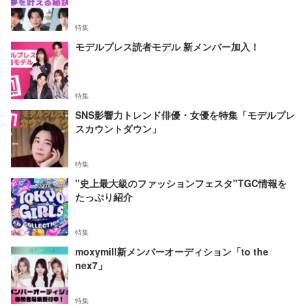
特集
モデルプレス読者モデル 新メンバー加入！
特集
SNS影響力トレンド俳優・女優を特集「モデルプレ
スカウントダウン」
特集
"史上最大級のファッションフェスタ"TGC情報を
たっぷり紹介
特集
moxymill新メンバーオーディション「to the
nex7」
特集