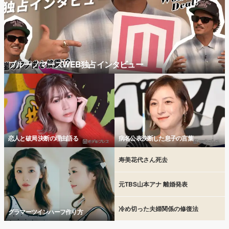
ブルーノマーズWEB独占インタビュー
恋人と破局 決断の理由語る
病名公表決断した息子の言葉
寿美花代さん死去
元TBS山本アナ 離婚発表
冷め切った夫婦関係の修復法
グラマーツインハーフ作り方