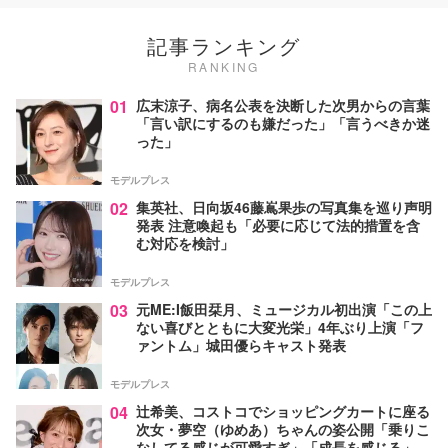
記事ランキング
RANKING
01
広末涼子、病名公表を決断した次男からの言葉
「言い訳にするのも嫌だった」「言うべきか迷
った」
モデルプレス
02
集英社、日向坂46藤嶌果歩の写真集を巡り声明
発表 注意喚起も「必要に応じて法的措置を含
む対応を検討」
モデルプレス
03
元ME:I飯田栞月、ミュージカル初出演「この上
ない喜びとともに大変光栄」4年ぶり上演「フ
ァントム」城田優らキャスト発表
モデルプレス
04
辻希美、コストコでショッピングカートに座る
次女・夢空（ゆめあ）ちゃんの姿公開「乗りこ
なしてる感じが可愛すぎ」「成長を感じる」の