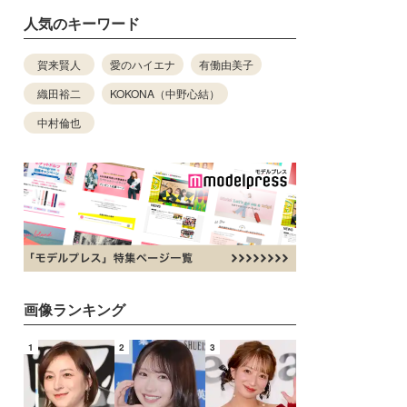
人気のキーワード
賀来賢人
愛のハイエナ
有働由美子
織田裕二
KOKONA（中野心結）
中村倫也
画像ランキング
1
2
3