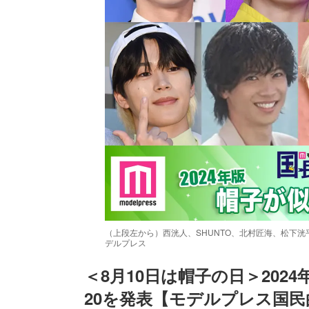
（上段左から）西洸人、SHUNTO、北村匠海、松下洸
デルプレス
＜8月10日は帽子の日＞20
20を発表【モデルプレス国
/
Unmute