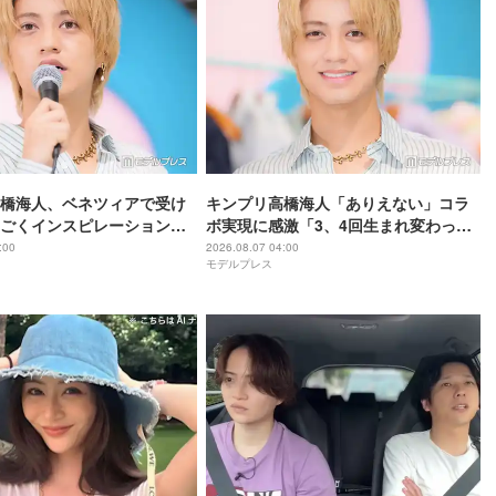
橋海人、ベネツィアで受け
キンプリ高橋海人「ありえない」コラ
ごくインスピレーション溢
ボ実現に感激「3、4回生まれ変わって
もできない」
:00
2026.08.07 04:00
モデルプレス