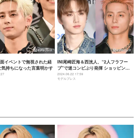
面イベントで無視された経
INI尾崎匠海＆西洸人、“2人フラフー
”な気持ちになった言葉明かす
プ”で迷コンビぶり発揮 ショッピング
で個性光る
:27
2024.06.22 17:59
モデルプレス