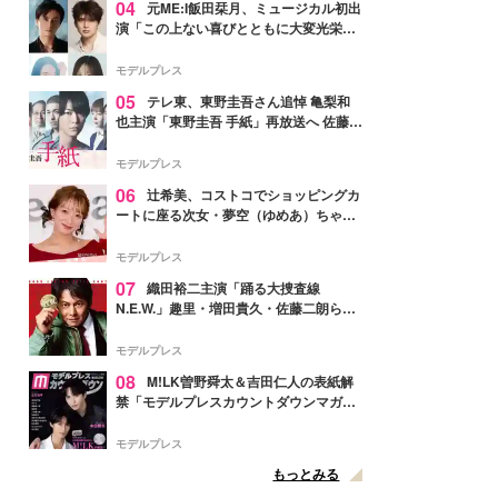
04
元ME:I飯田栞月、ミュージカル初出
演「この上ない喜びとともに大変光栄」
4年ぶり上演「ファントム」城田優らキ
ャスト発表
モデルプレス
05
テレ東、東野圭吾さん追悼 亀梨和
也主演「東野圭吾 手紙」再放送へ 佐藤隆
太・本田翼・中村倫也ら出演
モデルプレス
06
辻希美、コストコでショッピングカ
ートに座る次女・夢空（ゆめあ）ちゃん
の姿公開「乗りこなしてる感じが可愛す
ぎ」「成長を感じる」の声
モデルプレス
07
織田裕二主演「踊る大捜査線
N.E.W.」趣里・増田貴久・佐藤二朗ら新
メンバー紹介映像解禁 各キャラクター象
徴する“謎のキーワード”も
モデルプレス
08
M!LK曽野舜太＆吉田仁人の表紙解
禁「モデルプレスカウントダウンマガジ
ン」巻頭に登場
モデルプレス
もっとみる