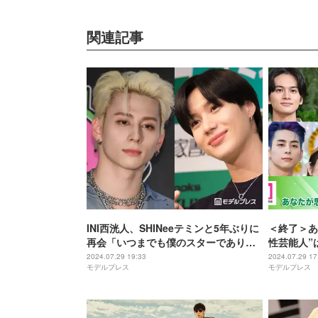
関連記事
INI西洸人、SHINeeテミンと5年ぶりに
＜終了＞あ
再会「いつまでも僕のスターでありボ
性芸能人”
ス」2ショットにファン感涙
プレス国民
2024.07.29 19:33
2024.07.29 17
モデルプレス
モデルプレス