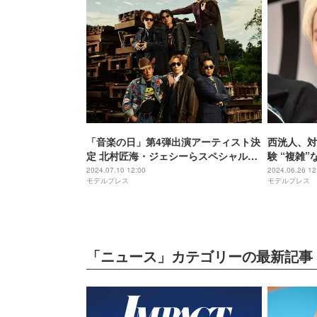
「音楽の日」第4弾出演アーティスト決
西洸人、対
定 北村匠海・ジェシーらスペシャルバ
験 “複雑
ンド歌唱曲も発表
2024.07.10 12:00
2024.06.26 12
モデルプレス
モデルプレス
「ニュース」カテゴリーの最新記事