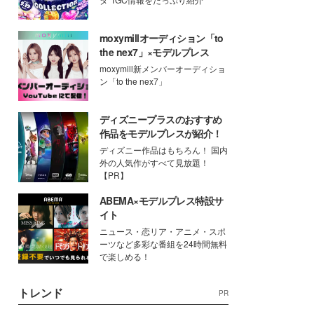
moxymillオーディション「to
the nex7」×モデルプレス
moxymill新メンバーオーディショ
ン「to the nex7」
ディズニープラスのおすすめ
作品をモデルプレスが紹介！
ディズニー作品はもちろん！ 国内
外の人気作がすべて見放題！
【PR】
ABEMA×モデルプレス特設サ
イト
ニュース・恋リア・アニメ・スポ
ーツなど多彩な番組を24時間無料
で楽しめる！
トレンド
PR