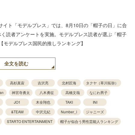
サイト「モデルプレス」では、8月10日の「帽子の日」に合
るべく読者アンケートを実施。モデルプレス読者が選ぶ「帽子
。【モデルプレス国民的推しランキング】
全文を読む
高杉真宙
吉沢亮
北村匠海
タクヤ（草川拓弥）
an
神宮寺勇太
八木勇征
高橋文哉
なにわ男子
JO1
木全翔也
TAKI
INI
&TEAM
中沢元紀
Number_i
ジャニーズ
STARTO ENTERTAINMENT
帽子が似合う男性芸能人ランキング