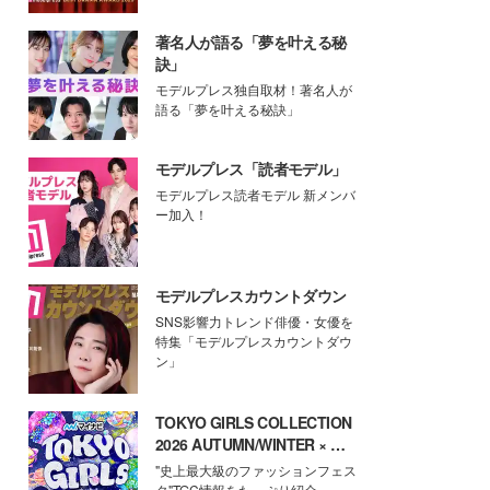
著名人が語る「夢を叶える秘
訣」
モデルプレス独自取材！著名人が
語る「夢を叶える秘訣」
モデルプレス「読者モデル」
モデルプレス読者モデル 新メンバ
ー加入！
モデルプレスカウントダウン
SNS影響力トレンド俳優・女優を
特集「モデルプレスカウントダウ
ン」
TOKYO GIRLS COLLECTION
2026 AUTUMN/WINTER × モ
デルプレス
"史上最大級のファッションフェス
タ"TGC情報をたっぷり紹介