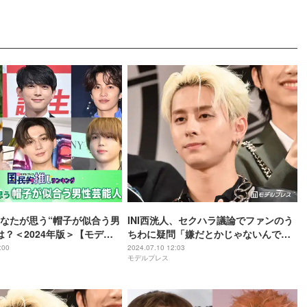
なたが思う“帽子が似合う男
INI西洸人、セクハラ議論でファンのう
は？＜2024年版＞【モデル
ちわに疑問「嫌だとかじゃないんです
的推しランキング】
けど」
:00
2024.07.10 12:03
モデルプレス