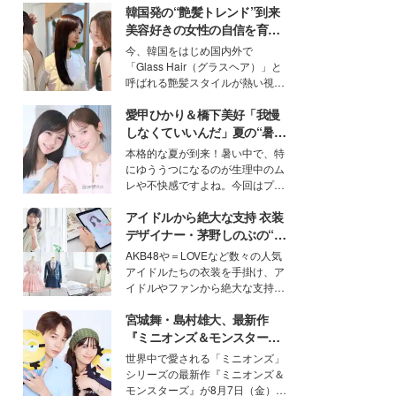
韓国発の“艶髪トレンド”到来
美容好きの女性の自信を育む
「ヘアケア事情」って？
今、韓国をはじめ国内外で
「Glass Hair（グラスヘア）」と
呼ばれる艶髪スタイルが熱い視線
を集めています。メイクやファッ
愛甲ひかり＆橋下美好「我慢
ションの完成度を高めるベースと
して、“髪そのものの美しさ”に改
しなくていいんだ」夏の“暑さ
めて注目する人が増えている様
対策”の新しい選択肢とは？
本格的な夏が到来！暑い中で、特
子。今回は、そんな憧れの艶やか
にゆううつになるのが生理中のム
な髪を日常で叶える、美容好きの
レや不快感ですよね。今回はプラ
女性たちのヘアケア事情を紹介し
イベートでも仲良しで旅行好きな
ます。
アイドルから絶大な支持 衣装
モデル・愛甲ひかりさんと橋下美
好さんを迎えて本音で女子会トー
デザイナー・茅野しのぶの“可
ク。猛暑のお出かけを快適に過ご
愛い”を作る美学＜「シチズン
AKB48や＝LOVEなど数々の人気
すヒントや、2人が感動した夏の
クロスシー」インタビュー＞
アイドルたちの衣装を手掛け、ア
生理の新常識にも迫りました。
イドルやファンから絶大な支持を
得る、株式会社オサレカンパニー
宮城舞・島村雄大、最新作
取締役兼クリエイティブディレク
ター・茅野しのぶ。一人ひとりの
『ミニオンズ＆モンスター
個性に寄り添い、魅力を引き出す
ズ』の魅力熱弁 ハチャメチャ
世界中で愛される「ミニオンズ」
衣装作りは、多くの女性たちに勇
だけじゃない“友情と絆”に感
シリーズの最新作『ミニオンズ＆
気と自信を与え続けている。
動
モンスターズ』が8月7日（金）に