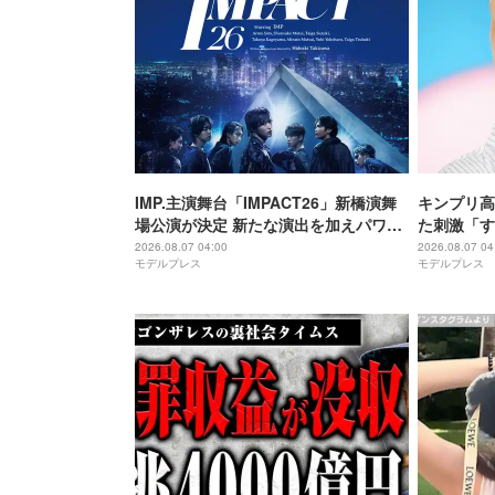
IMP.主演舞台「IMPACT26」新橋演舞
キンプリ高
場公演が決定 新たな演出を加えパワー
た刺激「す
アップ
れる街」
2026.08.07 04:00
2026.08.07 04
モデルプレス
モデルプレス