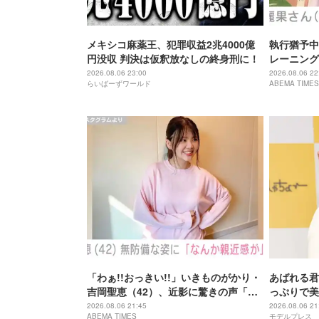
メキシコ麻薬王、犯罪収益2兆4000億
執行猶予中
円没収 判決は仮釈放なしの終身刑に！
レーニング
「痩せ過ぎ
2026.08.06 23:00
2026.08.06 22
らいばーずワールド
ABEMA TIMES
「わぁ!!おっきい!!」いきものがかり・
あばれる君
吉岡聖恵（42）、近影に驚きの声「な
っぷりで美
にこれ…大好き」「なんか親近感が」
が出てそう
2026.08.06 21:45
2026.08.06 21
ABEMA TIMES
モデルプレス