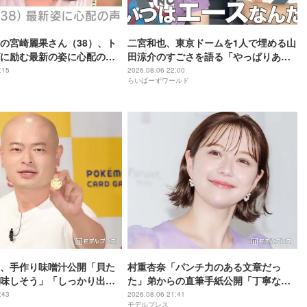
の宮崎麗果さん（38）、ト
二宮和也、東京ドームを1人で埋める山
に励む最新の姿に心配の声
田涼介のすごさを語る「やっぱりあい
」「なんだか痛々しい…」
つはエース」
:15
2026.08.06 22:00
らいばーずワールド
、手作り味噌汁公開「貝た
村重杏奈「パンチ力のある文章だっ
味しそう」「しっかり出汁
た」弟からの直筆手紙公開「丁寧な
」の声
字」「読みやすい」と反響
:43
2026.08.06 21:41
モデルプレス