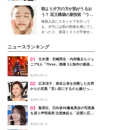
公開。モデルプレスでは、“大のミ
朝より夕方の方が肌がうるお
ニオン好き”という共通点を持つモ
デルの宮城舞と島村雄大の特別対
う？ 花王構築の新技術「ウォ
談をお届け！それぞれの視点か
ーターキャプチャリングスキ
毎朝入念にスキンケアを行って
ら、今作ならではの魅力や予想外
ン（捕水肌）」がスキンケア
も、夕方には肌の乾燥を感じてし
の感動をもたらす奥深いストーリ
の常識を変える予感
まったり、保湿ミストが手放せな
ーについて熱く語り合ってもらっ
いという読者も多いのでは？そん
た。
な美容の常識を大きく変える可能
ニュースランキング
性を秘めた、革新的な「Water
Capturing Skin（ウォーターキャ
プチャリングスキン：捕水肌）」
01
元木湧・安嶋秀生・内村颯太らジュ
技術を、花王が構築した。
ニア9人「Three」開幕 3人制作の新曲＆
手描きセットに込めた想い「もっと前に
進んで夢を掴みたい」【ゲネプロレポ】
モデルプレス
02
広末涼子、病名公表を決断した次男
からの言葉「言い訳にするのも嫌だっ
た」「言うべきか迷った」
モデルプレス
03
集英社、日向坂46藤嶌果歩の写真集
を巡り声明発表 注意喚起も「必要に応じ
て法的措置を含む対応を検討」
モデルプレス