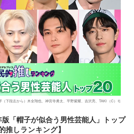
平（下段左から）木全翔也、神宮寺勇太、平野紫耀、吉沢亮、TAKI （C）モ
24年版「帽子が似合う男性芸能人」トップ
民的推しランキング】
Loaded
:
87.03%