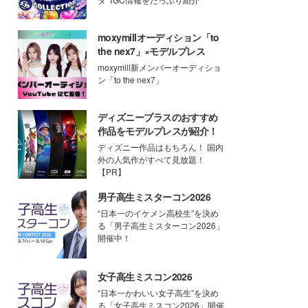
moxymillオーディション「to
the nex7」×モデルプレス
moxymill新メンバーオーディショ
ン「to the nex7」
ディズニープラスのおすすめ
作品をモデルプレスが紹介！
ディズニー作品はもちろん！ 国内
外の人気作がすべて見放題！
【PR】
男子高生ミスターコン2026
“日本一のイケメン高校生”を決め
る「男子高生ミスターコン2026」
開催中！
女子高生ミスコン2026
“日本一かわいい女子高生”を決め
る「女子高生ミスコン2026」開催