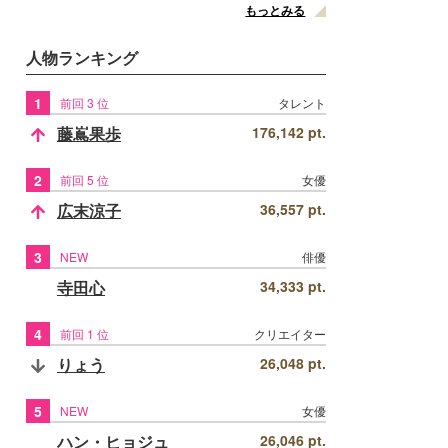
もっとみる
人物ランキング
1
前回 3 位
タレント
藤嶌果歩
176,142 pt.
2
前回 5 位
女優
広末涼子
36,557 pt.
3
NEW
俳優
寺田心
34,333 pt.
4
前回 1 位
クリエイター
りょう
26,048 pt.
5
NEW
女優
ハン・ヒョジュ
26,046 pt.