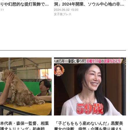
りや幻想的な提灯装飾でこ
洞」2024年開業、ソウル中心地の非日
の夏を体感
常空間
:11
2024.06.02 15:00
女子旅プレス
本代表・森保一監督、相葉
「子どもをもう産めないんだ」黒髪美
護犬トリミング」初参戦 ド
魔女の決断、病気・介護を乗り越え56