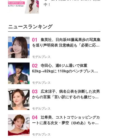
中！
ニュースランキング
01
集英社、日向坂46藤嶌果歩の写真集
を巡り声明発表 注意喚起も「必要に応じ
て法的措置を含む対応を検討」
モデルプレス
02
寺田心、週6ジム通いで体重
62kg→82kgに 110kgのベンチプレス持
ち上げる姿披露「胸板の厚みすごい」
「かっこいい」と反響
モデルプレス
03
広末涼子、病名公表を決断した次男
からの言葉「言い訳にするのも嫌だっ
た」「言うべきか迷った」
モデルプレス
04
辻希美、コストコでショッピングカ
ートに座る次女・夢空（ゆめあ）ちゃん
の姿公開「乗りこなしてる感じが可愛す
ぎ」「成長を感じる」の声
モデルプレス