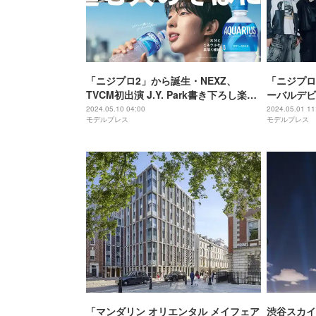
「ニジプロ2」から誕生・NEXZ、
「ニジプロ
TVCM初出演 J.Y. Park書き下ろし楽曲
ーバルデビ
で迫力満点ダンス披露
ス＜Ride t
2024.05.10 04:00
2024.05.01 11
モデルプレス
モデルプレス
「マンダリン オリエンタル メイフェア
渋谷スカイ