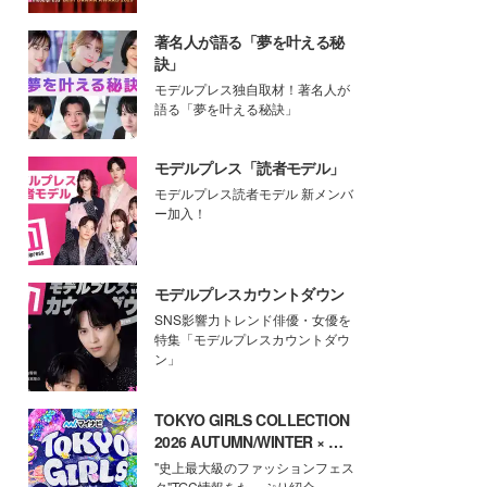
著名人が語る「夢を叶える秘
訣」
モデルプレス独自取材！著名人が
語る「夢を叶える秘訣」
モデルプレス「読者モデル」
モデルプレス読者モデル 新メンバ
ー加入！
モデルプレスカウントダウン
SNS影響力トレンド俳優・女優を
特集「モデルプレスカウントダウ
ン」
TOKYO GIRLS COLLECTION
2026 AUTUMN/WINTER × モ
デルプレス
"史上最大級のファッションフェス
タ"TGC情報をたっぷり紹介