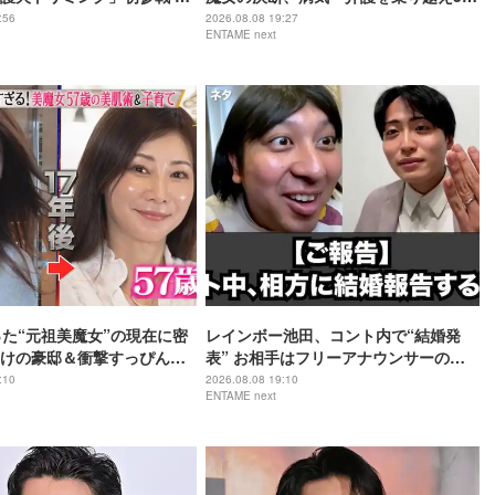
ムで心込めて挑む【24時間
歳で“おばあちゃん”に
:56
2026.08.08 19:27
ENTAME next
】
った“元祖美魔女”の現在に密
レインボー池田、コント内で“結婚発
けの豪邸＆衝撃すっぴん姿
表” お相手はフリーアナウンサーの佐
藤佳奈
:10
2026.08.08 19:10
ENTAME next