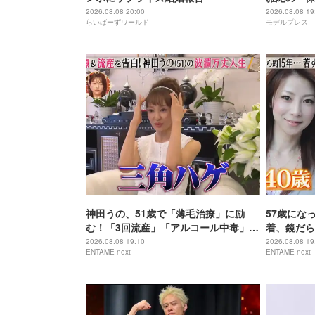
リームチー
2026.08.08 20:00
2026.08.08 19
らいばーずワールド
モデルプレス
テレビ49
神田うの、51歳で「薄毛治療」に励
57歳にな
む！「3回流産」「アルコール中毒」自
着、鏡だら
身の過去を赤裸々告白
を披露
2026.08.08 19:10
2026.08.08 19
ENTAME next
ENTAME next