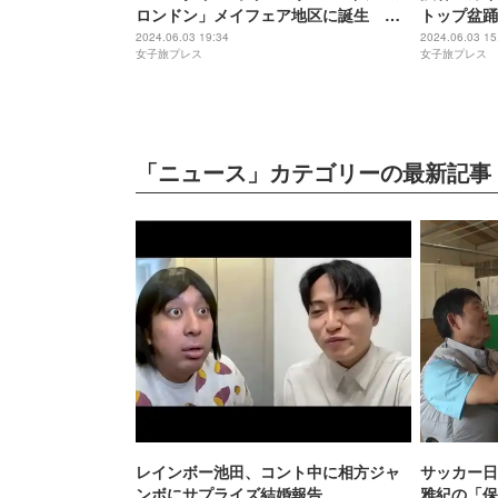
ロンドン」メイフェア地区に誕生 東
トップ盆踊
洋と西洋の文化息づくデザイン
こならでは
2024.06.03 19:34
2024.06.03 15
女子旅プレス
女子旅プレス
「ニュース」カテゴリーの最新記事
レインボー池田、コント中に相方ジャ
サッカー日
ンボにサプライズ結婚報告
雅紀の「保