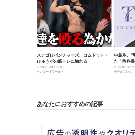
ステゴロパンチャーズ、コムドット・
中島歩、“
ひゅうがの筋トレに触れる
た「教科書
祖に由来
2026.08.08 19:00
2026.08.08 18
らいばーずワールド
モデルプレス
あなたにおすすめの記事