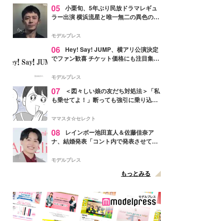
05
小栗旬、5年ぶり民放ドラマレギュ
ラー出演 横浜流星と唯一無二の異色のバ
ディで初共演【LOST10】
モデルプレス
06
Hey! Say! JUMP、横アリ公演決定
でファン歓喜 チケット価格にも注目集ま
る「激アツ」「平成に戻ったみたい」
モデルプレス
07
＜図々しい娘の友だち対処法＞「私
も乗せてよ！」断っても強引に乗り込ん
でくる友だち【第1話まんが】
ママスタ☆セレクト
08
レインボー池田直人＆佐藤佳奈ア
ナ、結婚発表「コント内で発表させてい
ただきました」読売テレビ退社は生活拠
点変更のため
モデルプレス
もっとみる