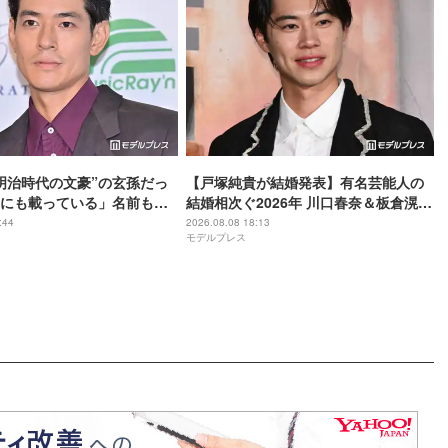
明治時代の文豪”の玄孫だっ
【戸塚純貴が結婚発表】有名芸能人の
にも載っている」名前も先
結婚相次ぐ2026年 川口春奈＆板倉滉選
手・田中みな実＆亀梨和也・新木優子
:44
2026.08.08 18:13
モデルプレス
＆中島裕翔ほか