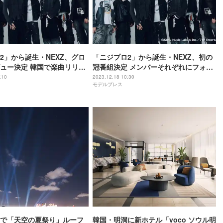
2」から誕生・NEXZ、グロ
「ニジプロ2」から誕生・NEXZ、初の
ュー決定 韓国で楽曲リリー
冠番組決定 メンバーそれぞれにフォー
he Vibe＞
カス
:10
2023.12.18 10:30
モデルプレス
で「天空の夏祭り」ルーフ
韓国・明洞に新ホテル「voco ソウル明