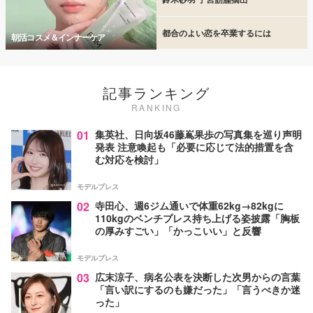
都合のよい恋を卒業するには
朝活コスメ＆インナーケア
記事ランキング
RANKING
01
集英社、日向坂46藤嶌果歩の写真集を巡り声明
発表 注意喚起も「必要に応じて法的措置を含
む対応を検討」
モデルプレス
02
寺田心、週6ジム通いで体重62kg→82kgに
110kgのベンチプレス持ち上げる姿披露「胸板
の厚みすごい」「かっこいい」と反響
モデルプレス
03
広末涼子、病名公表を決断した次男からの言葉
「言い訳にするのも嫌だった」「言うべきか迷
った」