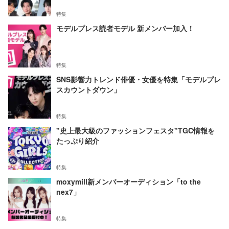
特集
モデルプレス読者モデル 新メンバー加入！
特集
SNS影響力トレンド俳優・女優を特集「モデルプレ
スカウントダウン」
特集
"史上最大級のファッションフェスタ"TGC情報を
たっぷり紹介
特集
moxymill新メンバーオーディション「to the
nex7」
特集