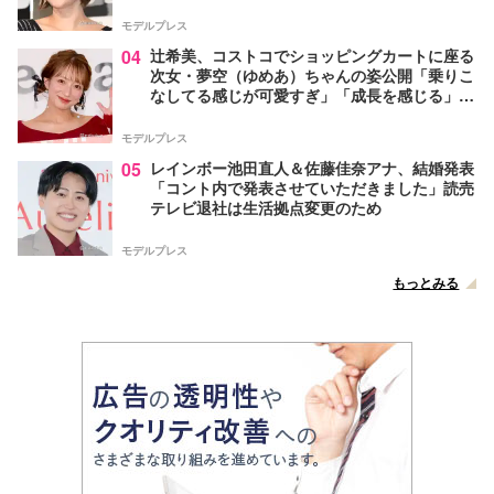
モデルプレス
04
辻希美、コストコでショッピングカートに座る
次女・夢空（ゆめあ）ちゃんの姿公開「乗りこ
なしてる感じが可愛すぎ」「成長を感じる」の
声
モデルプレス
05
レインボー池田直人＆佐藤佳奈アナ、結婚発表
「コント内で発表させていただきました」読売
テレビ退社は生活拠点変更のため
モデルプレス
もっとみる