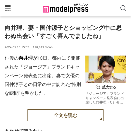
向井理、妻・国仲涼子とショッピング中に思
わぬ出会い「すごく喜んでましたね」
2024.05.13 15:07
118,619
views
俳優の
向井理
が13日、都内にて開催
された「ジョージア」ブランドキャ
ンペーン発表会に出席。妻で女優の
国仲涼子との日常の中に訪れた“特別
拡大する
な瞬間”を明かした。
「ジョージア」ブランド
キャンペーン発表会に出
席した向井理（C）モデ
ルプレス
全文を読む
あわせて読みたい