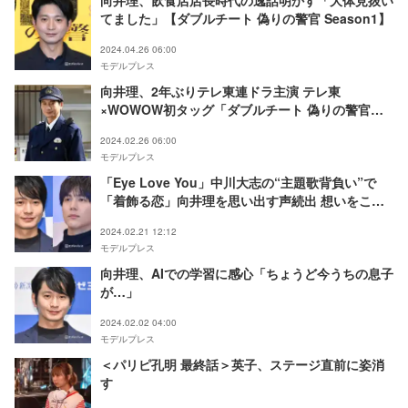
向井理、飲食店店長時代の逸話明かす「大体見抜い
てました」【ダブルチート 偽りの警官 Season1】
2024.04.26 06:00
モデルプレス
向井理、2年ぶりテレ東連ドラ主演 テレ東
×WOWOW初タッグ「ダブルチート 偽りの警官」
放送決定
2024.02.26 06:00
モデルプレス
「Eye Love You」中川大志の“主題歌背負い”で
「着飾る恋」向井理を思い出す声続出 想いをこぼ
すセリフもリンク
2024.02.21 12:12
モデルプレス
向井理、AIでの学習に感心「ちょうど今うちの息子
が…」
2024.02.02 04:00
モデルプレス
＜パリピ孔明 最終話＞英子、ステージ直前に姿消
す