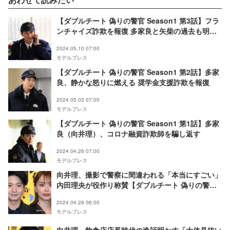
【ダブルチート 偽りの警官 Season1 第3話】フラ
ンチャイズ詐欺を報復 多家良と矢柴の過去も明ら
かに
2024.05.10 07:00
モデルプレス
【ダブルチート 偽りの警官 Season1 第2話】多家
良、静かな怒りに燃える 奨学金支援詐欺を報復
2024.05.03 07:00
モデルプレス
【ダブルチート 偽りの警官 Season1 第1話】多家
良（向井理）、コロナ融資詐欺師を騙し返す
2024.04.26 07:00
モデルプレス
向井理、撮影で警察に間違われる「本当にすごい」
内田理央が役作り称賛【ダブルチート 偽りの警官
Season1】
2024.04.26 06:00
モデルプレス