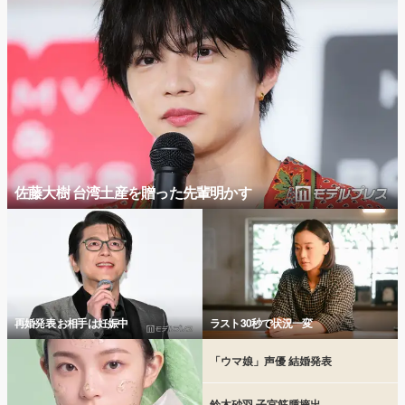
佐藤大樹 台湾土産を贈った先輩明かす
再婚発表 お相手は妊娠中
ラスト30秒で状況一変
「ウマ娘」声優 結婚発表
鈴木砂羽 子宮筋腫摘出