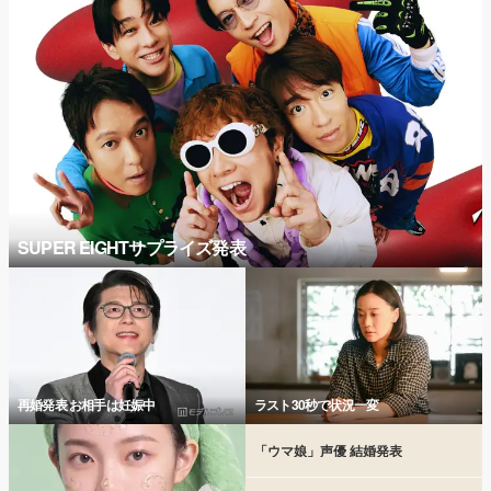
SUPER EIGHTサプライズ発表
再婚発表 お相手は妊娠中
ラスト30秒で状況一変
「ウマ娘」声優 結婚発表