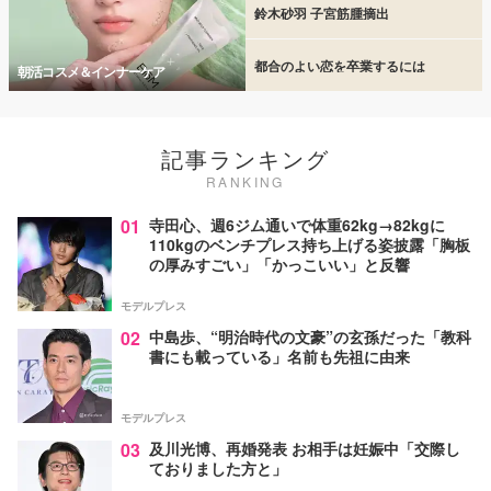
鈴木砂羽 子宮筋腫摘出
都合のよい恋を卒業するには
朝活コスメ＆インナーケア
記事ランキング
RANKING
01
寺田心、週6ジム通いで体重62kg→82kgに
110kgのベンチプレス持ち上げる姿披露「胸板
の厚みすごい」「かっこいい」と反響
モデルプレス
02
中島歩、“明治時代の文豪”の玄孫だった「教科
書にも載っている」名前も先祖に由来
モデルプレス
03
及川光博、再婚発表 お相手は妊娠中「交際し
ておりました方と」