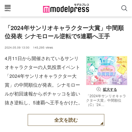
「2024年サンリオキャラクター大賞」中間順
位発表 シナモロール逆転で5連覇へ王手
2024.05.09 13:00
145,295
views
4月11日から開催されているサンリ
オキャラクターの人気投票イベント
「2024年サンリオキャラクター大
賞」の中間順位が発表。シナモロー
拡大する
ルが初回速報からポチャッコを追い
「2024年サンリオキャラ
クター大賞」中間順位
抜き逆転し、5連覇へ王手をかけた。
（C）’24
SANRIO（C）’24
SANRIO／
SEGATOYS（C）’24
全文を読む
SANRIO／
SHOCHIKU
（C）’24 JMA Co., Ltd