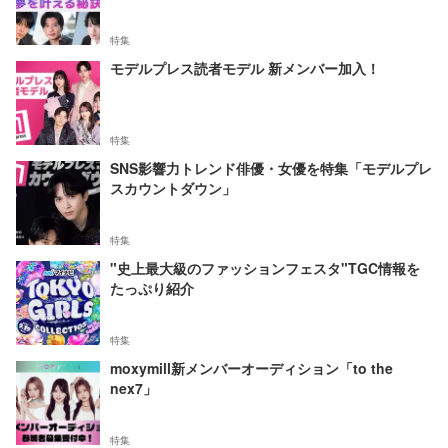
特集
モデルプレス読者モデル 新メンバー加入！
特集
SNS影響力トレンド俳優・女優を特集「モデルプレ
スカウントダウン」
特集
"史上最大級のファッションフェスタ"TGC情報を
たっぷり紹介
特集
moxymill新メンバーオーディション「to the
nex7」
特集