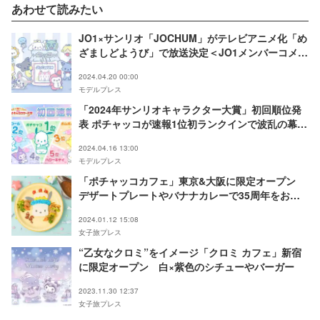
あわせて読みたい
BP CHOCOLATE
JAPANCD PC
MMP,TX S/D·G SP-
JO1×サンリオ「JOCHUM」がテレビアニメ化「め
M S／T·F 著作（株）
ざましどようび」で放送決定＜JO1メンバーコメン
サンリオ
ト＞
2024.04.20 00:00
モデルプレス
「2024年サンリオキャラクター大賞」初回順位発
表 ポチャッコが速報1位初ランクインで波乱の幕開
け
2024.04.16 13:00
モデルプレス
「ポチャッコカフェ」東京&大阪に限定オープン
デザートプレートやバナナカレーで35周年をお祝
い
2024.01.12 15:08
女子旅プレス
“乙女なクロミ”をイメージ「クロミ カフェ」新宿
に限定オープン 白×紫色のシチューやバーガー
2023.11.30 12:37
女子旅プレス