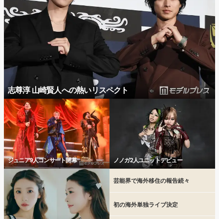
志尊淳 山崎賢人への熱いリスペクト
ジュニア9人コンサート開幕
ノノガ2人ユニットデビュー
芸能界で海外移住の報告続々
初の海外単独ライブ決定