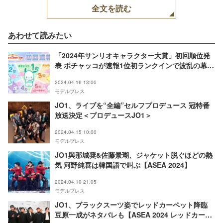
全文を読む
あわせて読みたい
「2024年サンリオキャラクター大賞」初回順位発
表 ポチャッコが速報1位初ランクインで波乱の幕開
け
2024.04.16 13:00
モデルプレス
JO1、ライブを“全編”セルフプロデュース 冠特番
放送決定＜プロデュースJO1＞
2024.04.15 10:00
モデルプレス
JO1與那城奨&佐藤景瑚、ジャケット脱ぐほどの熱
気 河野純喜は韓国語で叫ぶ【ASEA 2024】
2024.04.10 21:05
モデルプレス
JO1、ブラックスーツ姿でレッドカーペット降臨
豆原一成がネタバレも【ASEA 2024 レッドカーペ