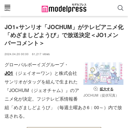
JO1×サンリオ「JOCHUM」がテレビアニメ化
「めざましどようび」で放送決定＜JO1メン
バーコメント＞
2024.04.20 00:00
61,217
views
グローバルボーイズグループ・
JO1
（ジェイオーワン）と株式会社
サンリオがタッグを組んで生まれた
拡大する
『JOCHUM（ジェオチャム）』のア
JOCHUM（提供写真）
ニメ化が決定。フジテレビ系情報番
組「めざましどようび」（毎週土曜あさ6：00～）内で放
送される。