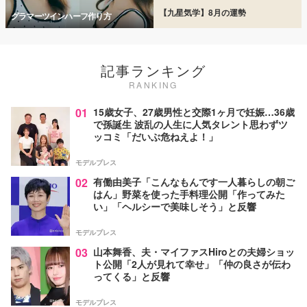
【九星気学】8月の運勢
グラマーツインハーフ作り方
記事ランキング
RANKING
01
15歳女子、27歳男性と交際1ヶ月で妊娠…36歳
で孫誕生 波乱の人生に人気タレント思わずツ
ッコミ「だいぶ危ねえよ！」
モデルプレス
02
有働由美子「こんなもんです一人暮らしの朝ご
はん」野菜を使った手料理公開「作ってみた
い」「ヘルシーで美味しそう」と反響
モデルプレス
03
山本舞香、夫・マイファスHiroとの夫婦ショッ
ト公開「2人が見れて幸せ」「仲の良さが伝わ
ってくる」と反響
モデルプレス