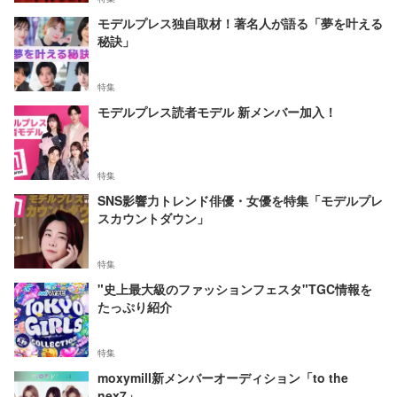
モデルプレス独自取材！著名人が語る「夢を叶える
秘訣」
特集
モデルプレス読者モデル 新メンバー加入！
特集
SNS影響力トレンド俳優・女優を特集「モデルプレ
スカウントダウン」
特集
"史上最大級のファッションフェスタ"TGC情報を
たっぷり紹介
特集
moxymill新メンバーオーディション「to the
nex7」