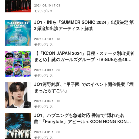
ット】
2024.04.10 17:03
モデルプレス
JO1・INIら「SUMMER SONIC 2024」出演決定 第
3弾追加出演アーティスト解禁
2024.04.10 13:13
モデルプレス
【「KCON JAPAN 2024」日程・ステージ別出演者
まとめ】謎のガールズグループ・IS:SUEら全46ア
ーティスト公開
2024.04.09 18:55
モデルプレス
JO1河野純喜、“甲子園”でのイベント開催提案「埋
まったらすごい」
2024.04.04 13:16
モデルプレス
JO1、ハプニングも急遽対応 香港で“隠れた名
曲”「Fairytale」アピール＜KCON HONG KONG
2024＞
2024.04.01 13:00
モデルプレス