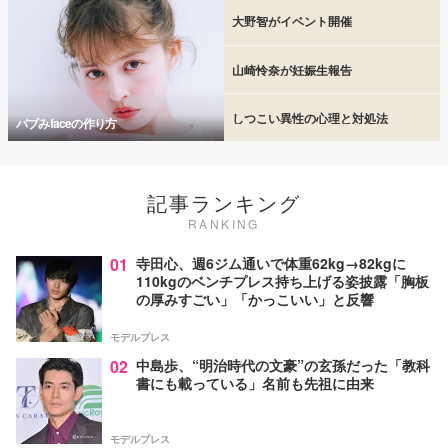
大野智がイベント開催
山崎怜奈が妊娠生報告
しつこい異性の心理と対処法
バブみfaceの作り方
記事ランキング
RANKING
01
寺田心、週6ジム通いで体重62kg→82kgに
110kgのベンチプレス持ち上げる姿披露「胸板
の厚みすごい」「かっこいい」と反響
モデルプレス
02
中島歩、“明治時代の文豪”の玄孫だった「教科
書にも載っている」名前も先祖に由来
モデルプレス