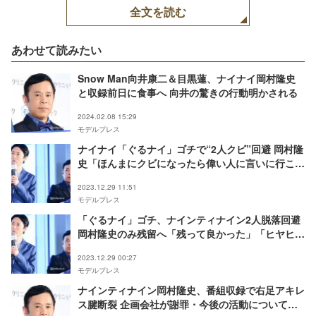
全文を読む
あわせて読みたい
Snow Man向井康二＆目黒蓮、ナイナイ岡村隆史
と収録前日に食事へ 向井の驚きの行動明かされる
2024.02.08 15:29
モデルプレス
ナイナイ「ぐるナイ」ゴチで“2人クビ”回避 岡村隆
史「ほんまにクビになったら偉い人に言いに行こう
と思っていました」
2023.12.29 11:51
モデルプレス
「ぐるナイ」ゴチ、ナインティナイン2人脱落回避
岡村隆史のみ残留へ「残って良かった」「ヒヤヒヤ
した」と反響続々
2023.12.29 00:27
モデルプレス
ナインティナイン岡村隆史、番組収録で右足アキレ
ス腱断裂 企画会社が謝罪・今後の活動について説