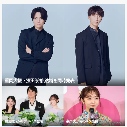
重岡大毅・濱田崇裕 結婚を同時発表
福山雅治がサプライズ登場
峯岸 夫からのキス告白