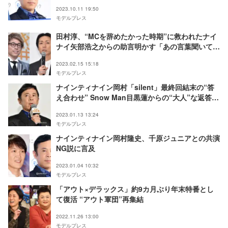
明＜全文＞
2023.10.11 19:50
モデルプレス
田村淳、“MCを辞めたかった時期”に救われたナイ
ナイ矢部浩之からの助言明かす「あの言葉聞いてな
かったら…」
2023.02.15 15:18
モデルプレス
ナインティナイン岡村「silent」最終回結末の“答
え合わせ” Snow Man目黒蓮からの“大人”な返答明
かす
2023.01.13 13:24
モデルプレス
ナインティナイン岡村隆史、千原ジュニアとの共演
NG説に言及
2023.01.04 10:32
モデルプレス
「アウト×デラックス」約9カ月ぶり年末特番とし
て復活 “アウト軍団”再集結
2022.11.26 13:00
モデルプレス