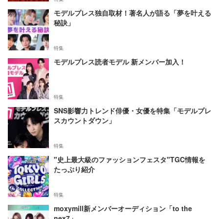
モデルプレス独自取材！著名人が語る「夢を叶える
秘訣」
特集
モデルプレス読者モデル 新メンバー加入！
特集
SNS影響力トレンド俳優・女優を特集「モデルプレ
スカウントダウン」
特集
"史上最大級のファッションフェスタ"TGC情報を
たっぷり紹介
特集
moxymill新メンバーオーディション「to the
nex7」