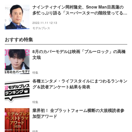
ナインティナイン岡村隆史、Snow Man目黒蓮の
多忙っぷり語る「スーパースターの階段登ってる真
っ最中」スタッフの“粋な心遣い”も回顧
2022.11.11 12:13
モデルプレス
おすすめ特集
8月のカバーモデルは映画「ブルーロック」の高橋
文哉
特集
各種エンタメ・ライフスタイルにまつわるランキン
グ＆読者アンケート結果を発表
特集
業界初！ 全プラットフォーム横断の大規模読者参
加型アワード
特集