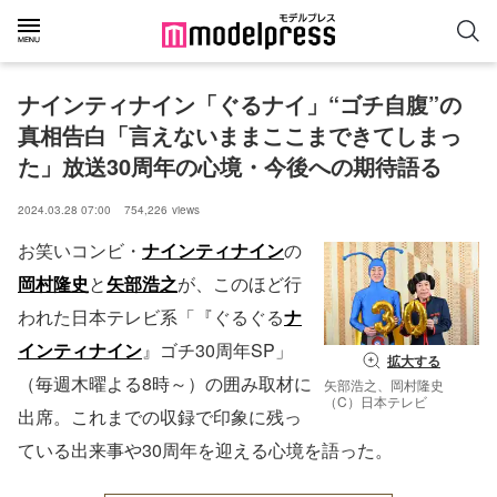
ナインティナイン「ぐるナイ」“ゴチ自腹”の
真相告白「言えないままここまできてしまっ
た」放送30周年の心境・今後への期待語る
2024.03.28 07:00
754,226
views
お笑いコンビ・
ナインティナイン
の
岡村隆史
と
矢部浩之
が、このほど行
われた日本テレビ系「『ぐるぐる
ナ
インティナイン
』ゴチ30周年SP」
拡大する
（毎週木曜よる8時～）の囲み取材に
矢部浩之、岡村隆史
（C）日本テレビ
出席。これまでの収録で印象に残っ
ている出来事や30周年を迎える心境を語った。