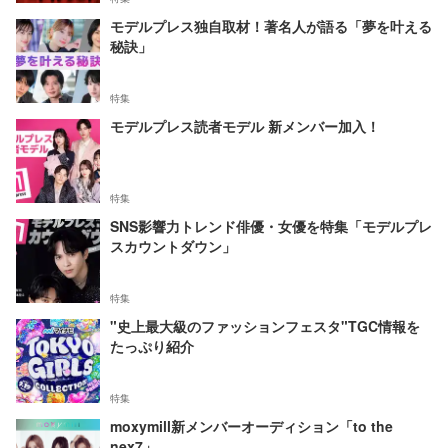
モデルプレス独自取材！著名人が語る「夢を叶える
秘訣」
特集
モデルプレス読者モデル 新メンバー加入！
特集
SNS影響力トレンド俳優・女優を特集「モデルプレ
スカウントダウン」
特集
"史上最大級のファッションフェスタ"TGC情報を
たっぷり紹介
特集
moxymill新メンバーオーディション「to the
nex7」