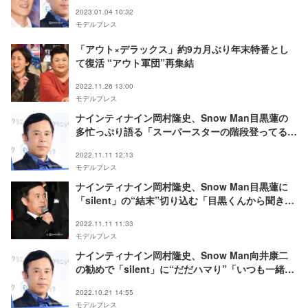
2023.01.04 10:32
モデルプレス
「アウト×デラックス」約9カ月ぶり年末特番とし
て復活 “アウト軍団”再集結
2022.11.26 13:00
モデルプレス
ナインティナイン岡村隆史、Snow Man目黒蓮の
多忙っぷり語る「スーパースターの階段登ってる真
っ最中」スタッフの“粋な心遣い”も回顧
2022.11.11 12:13
モデルプレス
ナインティナイン岡村隆史、Snow Man目黒蓮に
「silent」の“結末”切り込む「目黒くんから聞き出
せた情報」
2022.11.11 11:33
モデルプレス
ナインティナイン岡村隆史、Snow Man向井康二
の勧めで「silent」に“だだハマり”「いつも一緒に
居てる目黒くんじゃない」
2022.10.21 14:55
モデルプレス