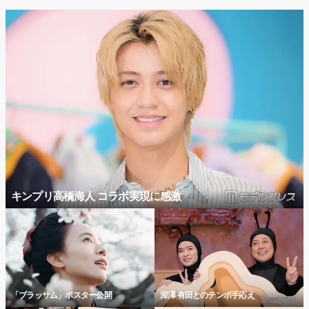
キンプリ高橋海人 コラボ実現に感激
「ブラッサム」ポスター公開
深澤 有田とのテンポ手応え