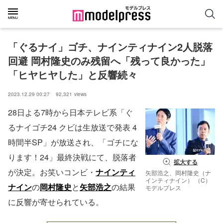
「ぐるナイ」ゴチ、ナインティナイン2人脱落
回避 岡村隆史のみ残留へ「残って良かった」
「ヒヤヒヤした」と反響続々
2023.12.29 00:27
92,321
views
28日よる7時から日本テレビ系「ぐ
るナイゴチ24 クビは生放送で発表 4
時間半SP」が放送され、「ゴチにな
ります！24」最終決戦にて、脱落者
拡大する
が決定。お笑いコンビ・
ナインティ
矢部浩之、岡村隆史（ナ
インティナイン） （C）
ナイン
の
岡村隆史
と
矢部浩之
の結果
モデルプレス
に反響が寄せられている。