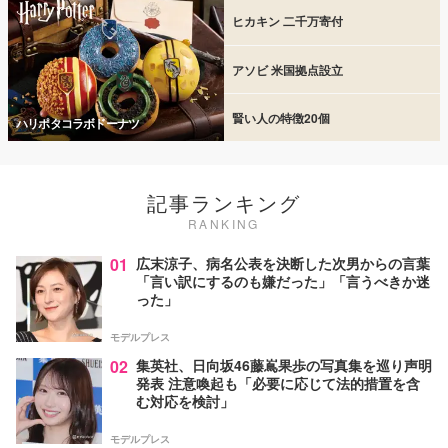
ヒカキン 二千万寄付
アソビ 米国拠点設立
賢い人の特徴20個
ハリポタコラボドーナツ
記事ランキング
RANKING
01
広末涼子、病名公表を決断した次男からの言葉
「言い訳にするのも嫌だった」「言うべきか迷
った」
モデルプレス
02
集英社、日向坂46藤嶌果歩の写真集を巡り声明
発表 注意喚起も「必要に応じて法的措置を含
む対応を検討」
モデルプレス