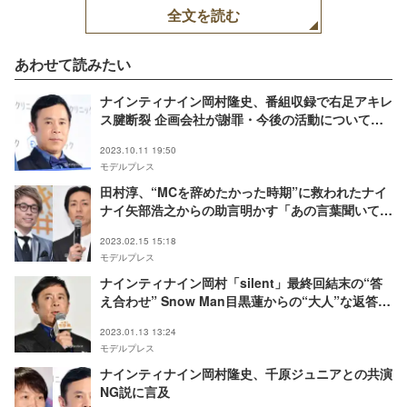
全文を読む
あわせて読みたい
ナインティナイン岡村隆史、番組収録で右足アキレ
ス腱断裂 企画会社が謝罪・今後の活動について説
明＜全文＞
2023.10.11 19:50
モデルプレス
田村淳、“MCを辞めたかった時期”に救われたナイ
ナイ矢部浩之からの助言明かす「あの言葉聞いてな
かったら…」
2023.02.15 15:18
モデルプレス
ナインティナイン岡村「silent」最終回結末の“答
え合わせ” Snow Man目黒蓮からの“大人”な返答明
かす
2023.01.13 13:24
モデルプレス
ナインティナイン岡村隆史、千原ジュニアとの共演
NG説に言及