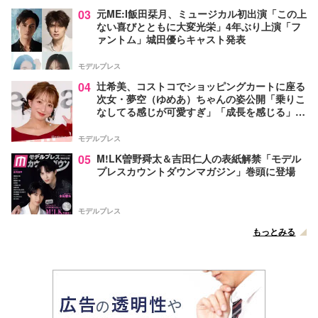
03
元ME:I飯田栞月、ミュージカル初出演「この上
ない喜びとともに大変光栄」4年ぶり上演「フ
ァントム」城田優らキャスト発表
モデルプレス
04
辻希美、コストコでショッピングカートに座る
次女・夢空（ゆめあ）ちゃんの姿公開「乗りこ
なしてる感じが可愛すぎ」「成長を感じる」の
声
モデルプレス
05
M!LK曽野舜太＆吉田仁人の表紙解禁「モデル
プレスカウントダウンマガジン」巻頭に登場
モデルプレス
もっとみる