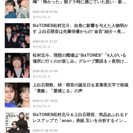
鳴”「怖かった」朝ドラ時に感じていた思い・新た
な関係性を築くまで＜「夜明けのすべて」インタビ
2024.02.06 07:00
ュー＞
モデルプレス
SixTONES松村北斗、自身に影響を与えた人物明か
す 上白石萌音は先輩俳優からの“金言”紹介＜夜明
けのすべて＞
2024.02.01 21:21
モデルプレス
松村北斗、理想の職場は“SixTONES”「6人がいる
場所に行くのが楽しみ」グループ愛語る＜夜明けの
すべて＞
2024.02.01 21:03
モデルプレス
上白石萌歌、姉・萌音の誕生日を直筆美文字で祝福
「素敵」「愛感じる」の声
2024.01.27 19:23
モデルプレス
SixTONES松村北斗＆上白石萌音、気品あふれるド
レスアップで「anan」表紙 互いを分析するインタ
ビューも掲載
2024.01.22 00:00