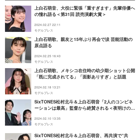
上白石萌音、大役に緊張「重すぎます」先輩俳優へ
の憧れ語る＜第31回 読売演劇大賞＞
2024.02.27 22:11
モデルプレス
上白石萌歌、親友と15年ぶり再会で涙 芸能活動の
原点語る
2024.02.25 16:43
モデルプレス
上白石萌歌、メキシコ在住時の幼少期ショット公開
「既に完成されてる」「面影ありすぎ」と話題
2024.02.18 13:21
モデルプレス
SixTONES松村北斗＆上白石萌音「2人のコンビネ
ーションは最高」監督から絶賛される＜夜明けのす
べて＞
2024.02.10 13:35
モデルプレス
SixTONES松村北斗＆上白石萌音、再共演で“共