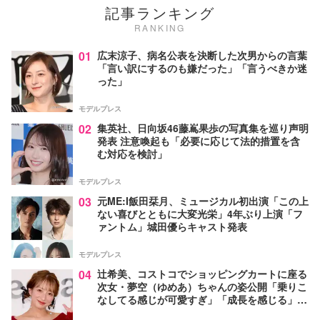
記事ランキング
RANKING
01
広末涼子、病名公表を決断した次男からの言葉
「言い訳にするのも嫌だった」「言うべきか迷
った」
モデルプレス
02
集英社、日向坂46藤嶌果歩の写真集を巡り声明
発表 注意喚起も「必要に応じて法的措置を含
む対応を検討」
モデルプレス
03
元ME:I飯田栞月、ミュージカル初出演「この上
ない喜びとともに大変光栄」4年ぶり上演「フ
ァントム」城田優らキャスト発表
モデルプレス
04
辻希美、コストコでショッピングカートに座る
次女・夢空（ゆめあ）ちゃんの姿公開「乗りこ
なしてる感じが可愛すぎ」「成長を感じる」の
声