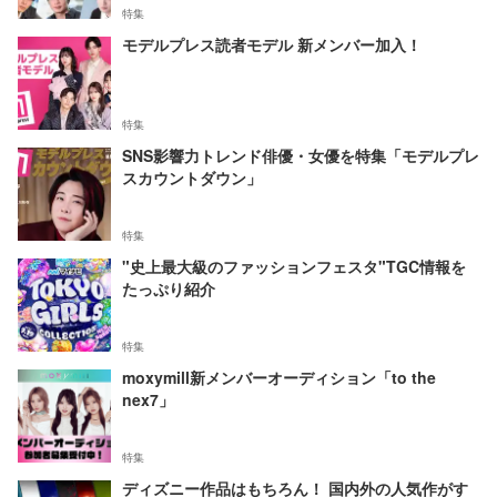
特集
モデルプレス読者モデル 新メンバー加入！
特集
SNS影響力トレンド俳優・女優を特集「モデルプレ
スカウントダウン」
特集
"史上最大級のファッションフェスタ"TGC情報を
たっぷり紹介
特集
moxymill新メンバーオーディション「to the
nex7」
特集
ディズニー作品はもちろん！ 国内外の人気作がす