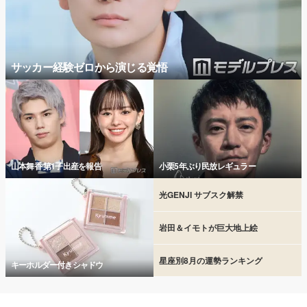
サッカー経験ゼロから演じる覚悟
山本舞香 第1子出産を報告
小栗5年ぶり民放レギュラー
光GENJI サブスク解禁
岩田＆イモトが巨大地上絵
星座別8月の運勢ランキング
キーホルダー付きシャドウ