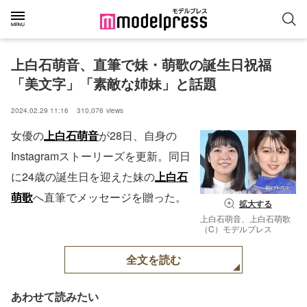
上白石萌音、直筆で妹・萌歌の誕生日祝福
「美文字」「素敵な姉妹」と話題
2024.02.29 11:16
310,076
views
女優の
上白石萌音
が28日、自身の
Instagramストーリーズを更新。同日
に24歳の誕生日を迎えた妹の
上白石
萌歌
へ直筆でメッセージを贈った。
拡大する
上白石萌音、上白石萌歌
（C）モデルプレス
全文を読む
あわせて読みたい