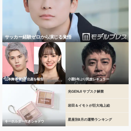
サッカー経験ゼロから演じる覚悟
山本舞香 第1子出産を報告
小栗5年ぶり民放レギュラー
光GENJI サブスク解禁
岩田＆イモトが巨大地上絵
星座別8月の運勢ランキング
キーホルダー付きシャドウ