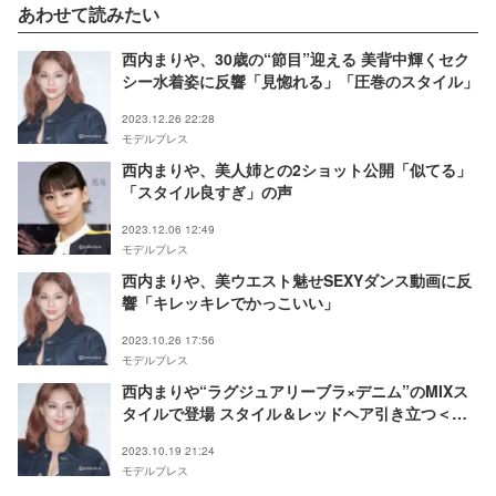
あわせて読みたい
西内まりや、30歳の“節目”迎える 美背中輝くセク
シー水着姿に反響「見惚れる」「圧巻のスタイル」
2023.12.26 22:28
モデルプレス
西内まりや、美人姉との2ショット公開「似てる」
「スタイル良すぎ」の声
2023.12.06 12:49
モデルプレス
西内まりや、美ウエスト魅せSEXYダンス動画に反
響「キレッキレでかっこいい」
2023.10.26 17:56
モデルプレス
西内まりや“ラグジュアリーブラ×デニム”のMIXス
タイルで登場 スタイル＆レッドヘア引き立つ＜
Calvin Klein グローバルイベント in TOKYO＞
2023.10.19 21:24
モデルプレス