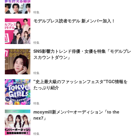
特集
モデルプレス読者モデル 新メンバー加入！
特集
SNS影響力トレンド俳優・女優を特集「モデルプレ
スカウントダウン」
特集
"史上最大級のファッションフェスタ"TGC情報を
たっぷり紹介
特集
moxymill新メンバーオーディション「to the
nex7」
特集