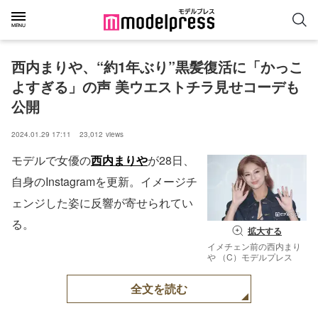
西内まりや、“約1年ぶり”黒髪復活に「かっこ
よすぎる」の声 美ウエストチラ見せコーデも
公開
2024.01.29 17:11
23,012
views
モデルで女優の
西内まりや
が28日、
自身のInstagramを更新。イメージチ
ェンジした姿に反響が寄せられてい
る。
拡大する
イメチェン前の西内まり
や （C）モデルプレス
全文を読む