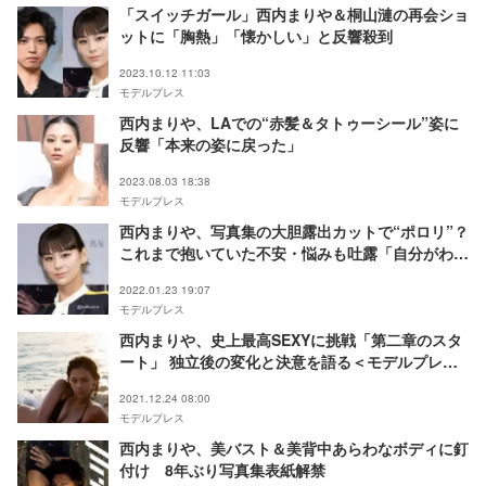
「スイッチガール」西内まりや＆桐山漣の再会ショ
ットに「胸熱」「懐かしい」と反響殺到
2023.10.12 11:03
モデルプレス
西内まりや、LAでの“赤髪＆タトゥーシール”姿に
反響「本来の姿に戻った」
2023.08.03 18:38
モデルプレス
西内まりや、写真集の大胆露出カットで“ポロリ”？
これまで抱いていた不安・悩みも吐露「自分がわか
らなくなった」
2022.01.23 19:07
モデルプレス
西内まりや、史上最高SEXYに挑戦「第二章のスタ
ート」 独立後の変化と決意を語る＜モデルプレス
インタビュー＞
2021.12.24 08:00
モデルプレス
西内まりや、美バスト＆美背中あらわなボディに釘
付け 8年ぶり写真集表紙解禁