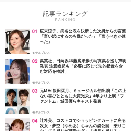
記事ランキング
RANKING
01
広末涼子、病名公表を決断した次男からの言葉
「言い訳にするのも嫌だった」「言うべきか迷
った」
モデルプレス
02
集英社、日向坂46藤嶌果歩の写真集を巡り声明
発表 注意喚起も「必要に応じて法的措置を含
む対応を検討」
モデルプレス
03
元ME:I飯田栞月、ミュージカル初出演「この上
ない喜びとともに大変光栄」4年ぶり上演「フ
ァントム」城田優らキャスト発表
モデルプレス
04
辻希美、コストコでショッピングカートに座る
次女・夢空（ゆめあ）ちゃんの姿公開「乗りこ
なしてる感じが可愛すぎ」「成長を感じる」の