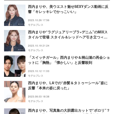
西内まりや、美ウエスト魅せSEXYダンス動画に反
響「キレッキレでかっこいい」
2023.10.26 17:56
モデルプレス
西内まりや“ラグジュアリーブラ×デニム”のMIXス
タイルで登場 スタイル＆レッドヘア引き立つ＜
Calvin Klein グローバルイベント in TOKYO＞
2023.10.19 21:24
モデルプレス
「スイッチガール」西内まりや＆桐山漣の再会ショ
ットに「胸熱」「懐かしい」と反響殺到
2023.10.12 11:03
モデルプレス
西内まりや、LAでの“赤髪＆タトゥーシール”姿に
反響「本来の姿に戻った」
2023.08.03 18:38
モデルプレス
西内まりや、写真集の大胆露出カットで“ポロリ”？