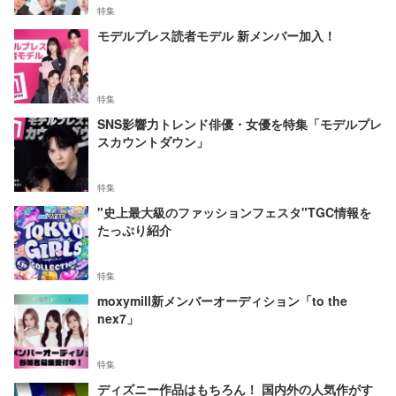
特集
モデルプレス読者モデル 新メンバー加入！
特集
SNS影響力トレンド俳優・女優を特集「モデルプレ
スカウントダウン」
特集
"史上最大級のファッションフェスタ"TGC情報を
たっぷり紹介
特集
moxymill新メンバーオーディション「to the
nex7」
特集
ディズニー作品はもちろん！ 国内外の人気作がす