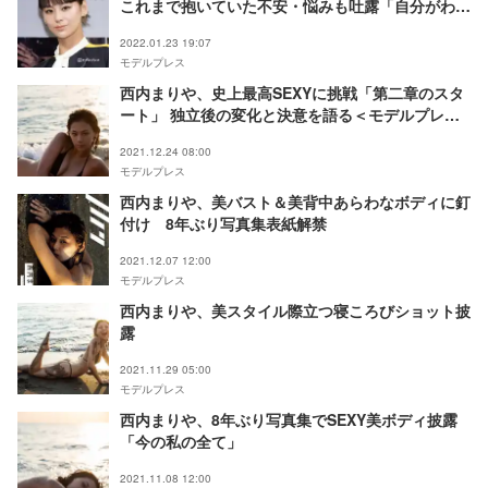
これまで抱いていた不安・悩みも吐露「自分がわか
らなくなった」
2022.01.23 19:07
モデルプレス
西内まりや、史上最高SEXYに挑戦「第二章のスタ
ート」 独立後の変化と決意を語る＜モデルプレス
インタビュー＞
2021.12.24 08:00
モデルプレス
西内まりや、美バスト＆美背中あらわなボディに釘
付け 8年ぶり写真集表紙解禁
2021.12.07 12:00
モデルプレス
西内まりや、美スタイル際立つ寝ころびショット披
露
2021.11.29 05:00
モデルプレス
西内まりや、8年ぶり写真集でSEXY美ボディ披露
「今の私の全て」
2021.11.08 12:00