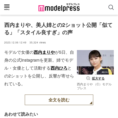
西内まりや、美人姉との2ショット公開「似て
る」「スタイル良すぎ」の声
2023.12.06 12:49
35,324
views
モデルで女優の
西内まりや
が5日、自
身の公式Instagramを更新。姉でモデ
ル・女優として活動する
西内ひろ
と
の2ショットを公開し、反響が寄せら
拡大する
れている。
西内まりや （C）モデル
プレス
全文を読む
あわせて読みたい