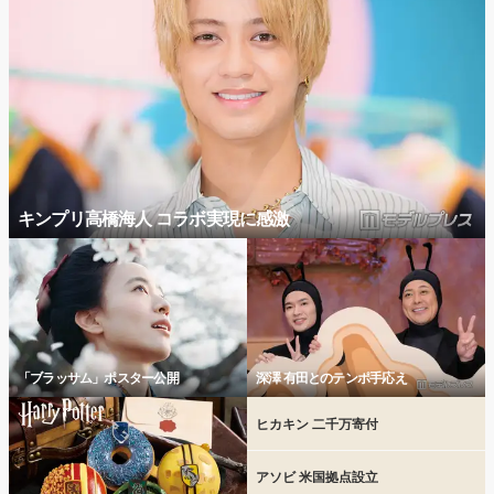
キンプリ高橋海人 コラボ実現に感激
「ブラッサム」ポスター公開
深澤 有田とのテンポ手応え
ヒカキン 二千万寄付
アソビ 米国拠点設立