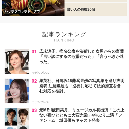
賢い人の特徴20個
ハリポタコラボドーナツ
記事ランキング
RANKING
01
広末涼子、病名公表を決断した次男からの言葉
「言い訳にするのも嫌だった」「言うべきか迷
った」
モデルプレス
02
集英社、日向坂46藤嶌果歩の写真集を巡り声明
発表 注意喚起も「必要に応じて法的措置を含
む対応を検討」
モデルプレス
03
元ME:I飯田栞月、ミュージカル初出演「この上
ない喜びとともに大変光栄」4年ぶり上演「フ
ァントム」城田優らキャスト発表