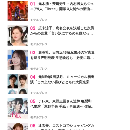
01
元木湧・安嶋秀生・内村颯太らジュ
ニア9人「Three」開幕 3人制作の新曲＆
手描きセットに込めた想い「もっと前に
進んで夢を掴みたい」【ゲネプロレポ】
モデルプレス
02
広末涼子、病名公表を決断した次男
からの言葉「言い訳にするのも嫌だっ
た」「言うべきか迷った」
モデルプレス
03
集英社、日向坂46藤嶌果歩の写真集
を巡り声明発表 注意喚起も「必要に応じ
て法的措置を含む対応を検討」
モデルプレス
04
元ME:I飯田栞月、ミュージカル初出
演「この上ない喜びとともに大変光栄」
4年ぶり上演「ファントム」城田優らキ
ャスト発表
モデルプレス
05
テレ東、東野圭吾さん追悼 亀梨和
也主演「東野圭吾 手紙」再放送へ 佐藤隆
太・本田翼・中村倫也ら出演
モデルプレス
06
辻希美、コストコでショッピングカ