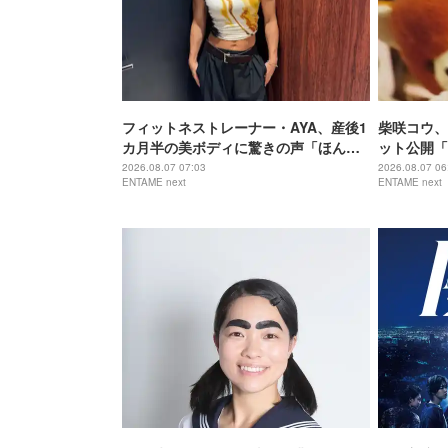
フィットネストレーナー・AYA、産後1
柴咲コウ、
カ月半の美ボディに驚きの声「ほんと
ット公開「
に出産したのー？」
でもなくか
2026.08.07 07:03
2026.08.07 06
ENTAME next
ENTAME next