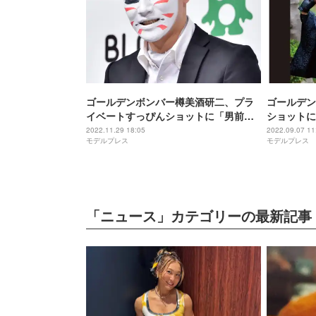
ゴールデンボンバー樽美酒研二、プラ
ゴールデン
イベートすっぴんショットに「男前す
ショットに
ぎる」「ただただイケメン」の声
すごい」の
2022.11.29 18:05
2022.09.07 11
モデルプレス
モデルプレス
「ニュース」カテゴリーの最新記事