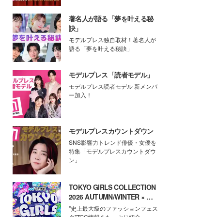
著名人が語る「夢を叶える秘
訣」
モデルプレス独自取材！著名人が
語る「夢を叶える秘訣」
モデルプレス「読者モデル」
モデルプレス読者モデル 新メンバ
ー加入！
モデルプレスカウントダウン
SNS影響力トレンド俳優・女優を
特集「モデルプレスカウントダウ
ン」
TOKYO GIRLS COLLECTION
2026 AUTUMN/WINTER × モ
デルプレス
"史上最大級のファッションフェス
タ"TGC情報をたっぷり紹介