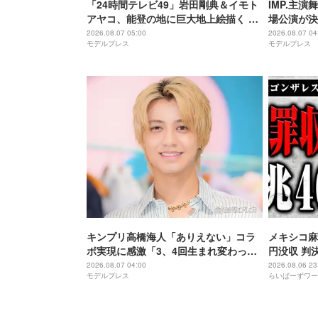
「24時間テレビ49」岩田剛典＆イモト
IMP.主演
アヤコ、能登の地に巨大地上絵描く 完
場公演が決
成披露にはサプライズアーティストも
アップ
2026.08.07 05:00
2026.08.07 04
モデルプレス
モデルプレス
登場予定
キンプリ高橋海人「ありえない」コラ
メキシコ麻
ボ実現に感激「3、4回生まれ変わって
円没収 判
もできない」
2026.08.07 04:00
2026.08.06 23
モデルプレス
らいばーずワー