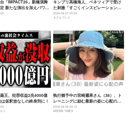
舞台「IMPACT26」新橋演舞
キンプリ高橋海人、ベネツィアで受け
定 新たな演出を加えパワー
た刺激「すごくインスピレーション溢
れる街」
:00
2026.08.07 04:00
モデルプレス
薬王、犯罪収益2兆4000億
執行猶予中の宮崎麗果さん（38）、ト
決は仮釈放なしの終身刑に！
レーニングに励む最新の姿に心配の声
「痩せ過ぎ」「なんだか痛々しい…」
:00
2026.08.06 22:15
ルド
ABEMA TIMES