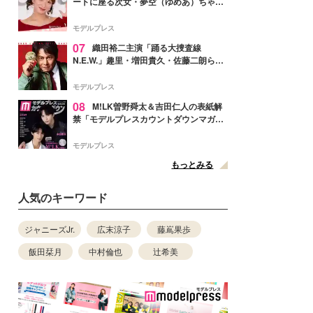
ートに座る次女・夢空（ゆめあ）ちゃん
の姿公開「乗りこなしてる感じが可愛す
ぎ」「成長を感じる」の声
モデルプレス
07
織田裕二主演「踊る大捜査線
N.E.W.」趣里・増田貴久・佐藤二朗ら新
メンバー紹介映像解禁 各キャラクター象
徴する“謎のキーワード”も
モデルプレス
08
M!LK曽野舜太＆吉田仁人の表紙解
禁「モデルプレスカウントダウンマガジ
ン」巻頭に登場
モデルプレス
もっとみる
人気のキーワード
ジャニーズJr.
広末涼子
藤嶌果歩
飯田栞月
中村倫也
辻希美