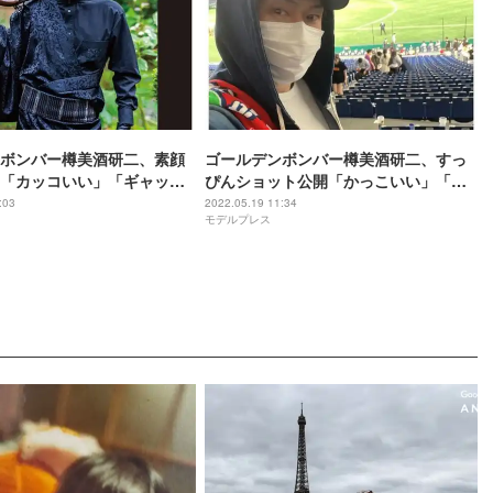
ボンバー樽美酒研二、素顔
ゴールデンボンバー樽美酒研二、すっ
「カッコいい」「ギャップ
ぴんショット公開「かっこいい」「カ
声
ープ男子だったの？」
:03
2022.05.19 11:34
モデルプレス