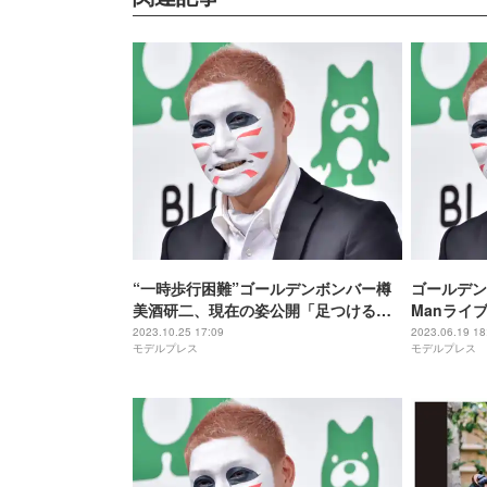
“一時歩行困難”ゴールデンボンバー樽
ゴールデン
美酒研二、現在の姿公開「足つけるよ
Manライ
うになった」
台は観劇せ
2023.10.25 17:09
2023.06.19 18
モデルプレス
モデルプレス
ゃ」