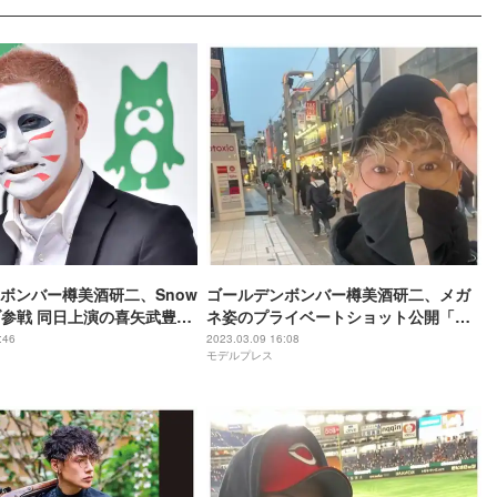
ボンバー樽美酒研二、Snow
ゴールデンボンバー樽美酒研二、メガ
ブ参戦 同日上演の喜矢武豊舞
ネ姿のプライベートショット公開「カ
ず「バレないようにしなき
ッコよすぎる」「髪くるくるで可愛
:46
2023.03.09 16:08
モデルプレス
い」の声