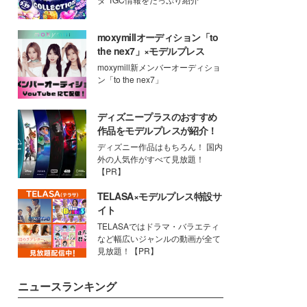
moxymillオーディション「to
the nex7」×モデルプレス
moxymill新メンバーオーディショ
ン「to the nex7」
ディズニープラスのおすすめ
作品をモデルプレスが紹介！
ディズニー作品はもちろん！ 国内
外の人気作がすべて見放題！
【PR】
TELASA×モデルプレス特設サ
イト
TELASAではドラマ・バラエティ
など幅広いジャンルの動画が全て
見放題！【PR】
ニュースランキング