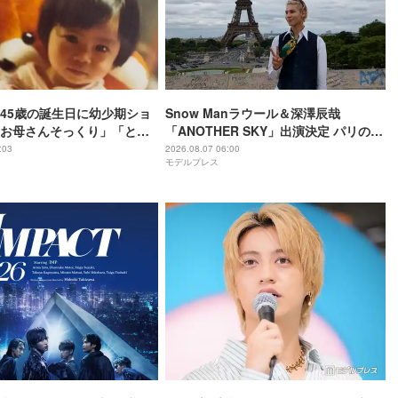
45歳の誕生日に幼少期ショ
Snow Manラウール＆深澤辰哉
お母さんそっくり」「とん
「ANOTHER SKY」出演決定 パリの所
わいい」
属事務所・祖父母と通った武蔵小山…
:03
2026.08.07 06:00
モデルプレス
それぞれの思い出の地へ