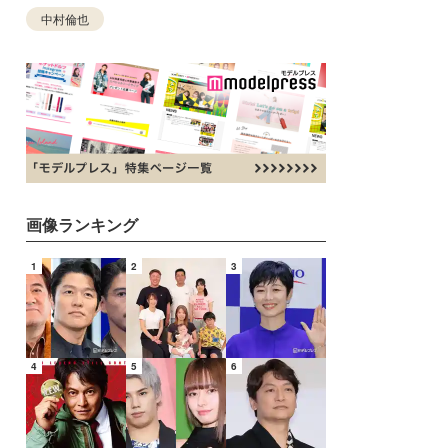
中村倫也
画像ランキング
1
2
3
4
5
6