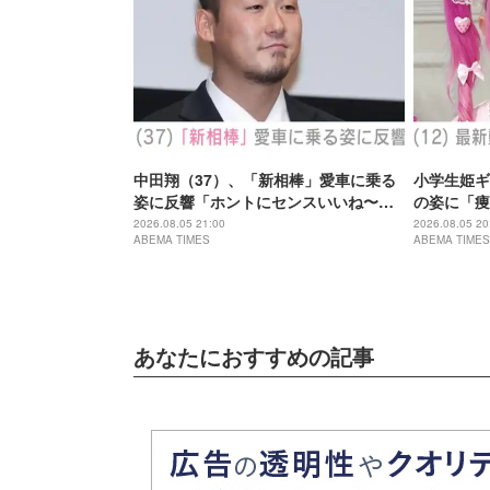
中田翔（37）、「新相棒」愛車に乗る
小学生姫ギ
姿に反響「ホントにセンスいいね〜」
の姿に「痩
「何台持っているのですか？」
とご飯食べ
2026.08.05 21:00
2026.08.05 20
ABEMA TIMES
ABEMA TIMES
あなたにおすすめの記事