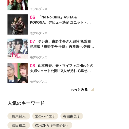
メンバー紹介映像解禁 各キャラクター象
徴する“謎のキーワード”も
モデルプレス
06
「No No Girls」ASHA＆
KOKONA、デビュー決定 ユニット・
TAKARAとしてセルフプロデュース楽曲
リリースへ
モデルプレス
07
テレ東、東野圭吾さん追悼 亀梨和
也主演「東野圭吾 手紙」再放送へ 佐藤隆
太・本田翼・中村倫也ら出演
モデルプレス
08
山本舞香、夫・マイファスHiroとの
夫婦ショット公開「2人が見れて幸せ」
「仲の良さが伝わってくる」と反響
モデルプレス
もっとみる
人気のキーワード
賀来賢人
愛のハイエナ
有働由美子
織田裕二
KOKONA（中野心結）