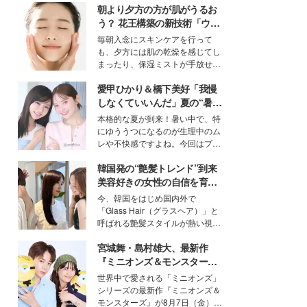
朝より夕方の方が肌がうるお
う？ 花王構築の新技術「ウォ
ーターキャプチャリングスキ
毎朝入念にスキンケアを行って
ン（捕水肌）」がスキンケア
も、夕方には肌の乾燥を感じてし
の常識を変える予感
まったり、保湿ミストが手放せな
いという読者も多いのでは？そん
愛甲ひかり＆橋下美好「我慢
な美容の常識を大きく変える可能
性を秘めた、革新的な「Water
しなくていいんだ」夏の“暑さ
Capturing Skin（ウォーターキャ
対策”の新しい選択肢とは？
本格的な夏が到来！暑い中で、特
プチャリングスキン：捕水肌）」
にゆううつになるのが生理中のム
技術を、花王が構築した。
レや不快感ですよね。今回はプラ
イベートでも仲良しで旅行好きな
韓国発の“艶髪トレンド”到来
モデル・愛甲ひかりさんと橋下美
好さんを迎えて本音で女子会トー
美容好きの女性の自信を育む
ク。猛暑のお出かけを快適に過ご
「ヘアケア事情」って？
今、韓国をはじめ国内外で
すヒントや、2人が感動した夏の
「Glass Hair（グラスヘア）」と
生理の新常識にも迫りました。
呼ばれる艶髪スタイルが熱い視線
を集めています。メイクやファッ
宮城舞・島村雄大、最新作
ションの完成度を高めるベースと
して、“髪そのものの美しさ”に改
『ミニオンズ＆モンスター
めて注目する人が増えている様
ズ』の魅力熱弁 ハチャメチャ
世界中で愛される「ミニオンズ」
子。今回は、そんな憧れの艶やか
だけじゃない“友情と絆”に感
シリーズの最新作『ミニオンズ＆
な髪を日常で叶える、美容好きの
動
モンスターズ』が8月7日（金）に