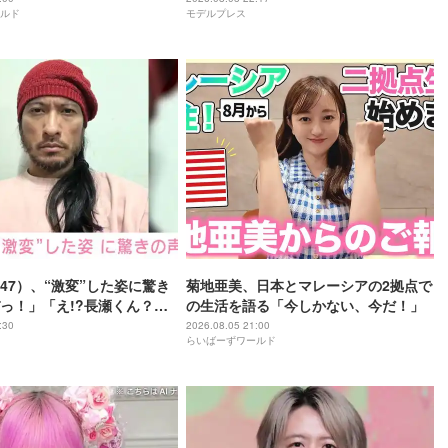
ルド
モデルプレス
47）、“激変”した姿に驚き
菊地亜美、日本とマレーシアの2拠点で
っ！」「え!?長瀬くん？」
の生活を語る「今しかない、今だ！」
さに磨きがかかってる」
:30
2026.08.05 21:00
らいばーずワールド