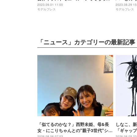
ゃいませ」
ン」と話題
2023.09.01 11:00
2023.08.29 15
モデルプレス
モデルプレス
る
「ニュース」カテゴリーの最新記事
「似てるのかな？」西野未姫、母&長
しなこ、新
女・にこりちゃんとの"親子3世代"ショ
「ギャップ
ット公開「美人で素敵」
2026.08.06 07:03
2026.08.05 23