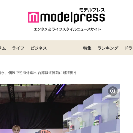
ラム
ライフ
ビジネス
特集
ランキング
ドラ
健永、個展で初海外進出 台湾報道陣前に飛躍誓う