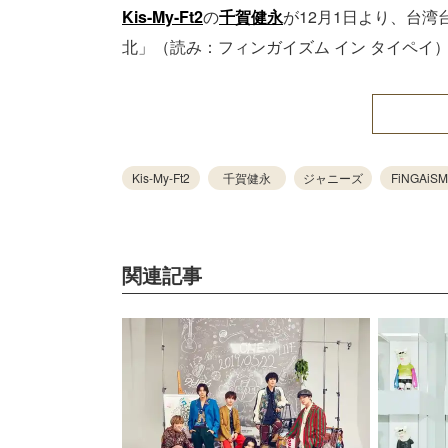
Kis-My-Ft2
の
千賀健永
が12月1日より、台湾
北」（読み：フィンガイズム イン タイペイ
Kis-My-Ft2
千賀健永
ジャニーズ
FiNGAiSM
関連記事