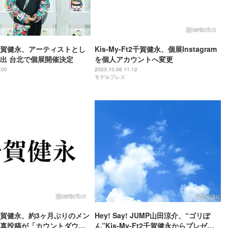
賀健永、アーティストとし
Kis-My-Ft2千賀健永、個展Instagram
出 台北で個展開催決定
を個人アカウントへ変更
:00
2023.10.06 11:12
モデルプレス
賀健永、約3ヶ月ぶりのメン
Hey! Say! JUMP山田涼介、“ゴリぽ
真投稿が「カウントダウ
ん”Kis-My-Ft2千賀健永からプレゼン