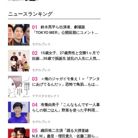
女性たちのヘアケア事情を紹介し
公開。モデルプレスでは、“大のミ
ます。
ニオン好き”という共通点を持つモ
ニュースランキング
デルの宮城舞と島村雄大の特別対
談をお届け！それぞれの視点か
ら、今作ならではの魅力や予想外
01
鈴木亮平ら出演者、劇場版
の感動をもたらす奥深いストーリ
「TOKYO MER」公開延期にコメント
ーについて熱く語り合ってもらっ
「現実のヒーローたちにチームMERから
た。
最大の敬意とエールを」
モデルプレス
02
15歳女子、27歳男性と交際1ヶ月で
妊娠…36歳で孫誕生 波乱の人生に人気タ
レント思わずツッコミ「だいぶ危ねえ
よ！」
モデルプレス
03
＜俺のジャガイモ食え！＞「アンタ
にあげてるんだッ」恐怖で鳥肌…もはや
ストーカー？【第3話まんが】
ママスタ☆セレクト
04
有働由美子「こんなもんです一人暮
らしの朝ごはん」野菜を使った手料理公
開「作ってみたい」「ヘルシーで美味し
そう」と反響
モデルプレス
05
織田裕二主演「踊る大捜査線
N.E.W.」趣里・増田貴久・佐藤二朗ら新