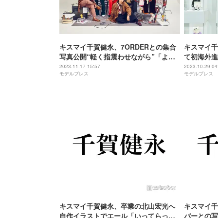
キスマイ千賀健永、7ORDERとの集合
キスマイ千
写真公開“軽く指震わせながら”「よう
て初海外進
やくこの時が」「泣ける」とファン感
2023.11.17 15:57
2023.10.29 04
モデルプレス
モデルプレス
動
キスマイ千賀健永、卒業の北山宏光へ
キスマイ千
自作イラストでエール「いってらっし
バーとの写