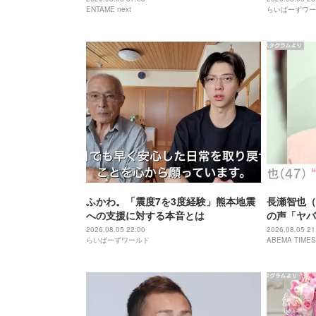
ENTAME next
らいばーずワー
ふかわ。「震度7を3度経験」熊本地震
長瀬智也（
への支援に対する本音とは
の声「ヤバ
「ワイルド
2026.08.05 22:00
2026.08.05 21
らいばーずワールド
ABEMA TIMES