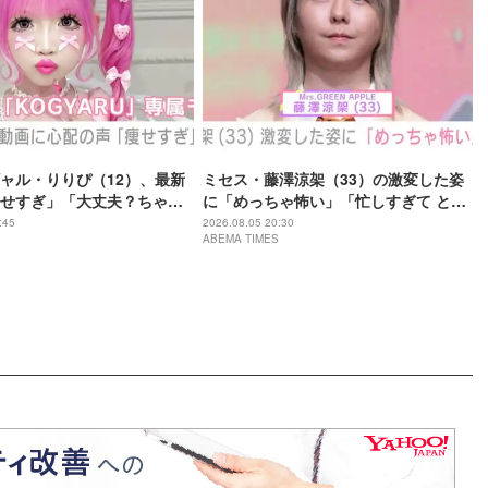
ャル・りりぴ（12）、最新
ミセス・藤澤涼架（33）の激変した姿
せすぎ」「大丈夫？ちゃん
に「めっちゃ怖い」「忙しすぎて とう
てね」など心配の声
とうグレてしまったのね…」「カオス
:45
2026.08.05 20:30
ABEMA TIMES
すぎる」など驚きの声