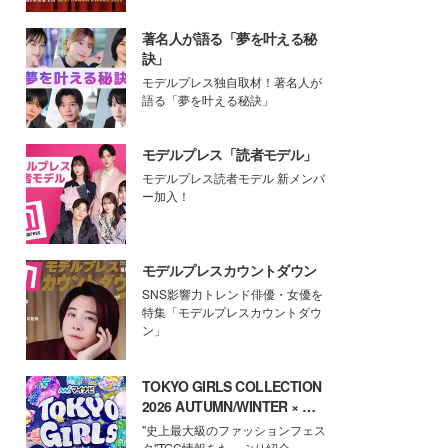
著名人が語る「夢を叶える秘
訣」
モデルプレス独自取材！著名人が
語る「夢を叶える秘訣」
モデルプレス「読者モデル」
モデルプレス読者モデル 新メンバ
ー加入！
モデルプレスカウントダウン
SNS影響力トレンド俳優・女優を
特集「モデルプレスカウントダウ
ン」
TOKYO GIRLS COLLECTION
2026 AUTUMN/WINTER × モ
デルプレス
"史上最大級のファッションフェス
タ"TGC情報をたっぷり紹介