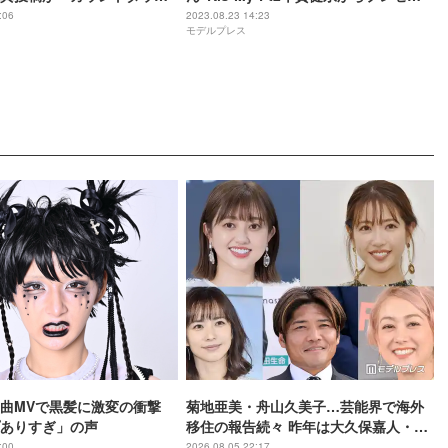
 31日までの投稿に注目集ま
ト「大切な子供を頂くのは気が引けた
:06
2023.08.23 14:23
モデルプレス
のですが…」
曲MVで黒髪に激変の衝撃
菊地亜美・舟山久美子…芸能界で海外
ありすぎ」の声
移住の報告続々 昨年は大久保嘉人・
SHELLY・優木まおみも
:00
2026.08.05 22:17