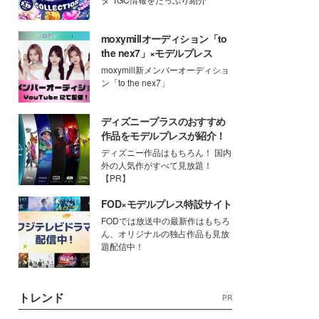
moxymillオーディション「to
the nex7」×モデルプレス
moxymill新メンバーオーディショ
ン「to the nex7」
ディズニープラスのおすすめ
作品をモデルプレスが紹介！
ディズニー作品はもちろん！ 国内
外の人気作がすべて見放題！
【PR】
FOD×モデルプレス特設サイト
FODでは放送中の最新作はもちろ
ん、オリジナルの独占作品も見放
題配信中！
トレンド
PR