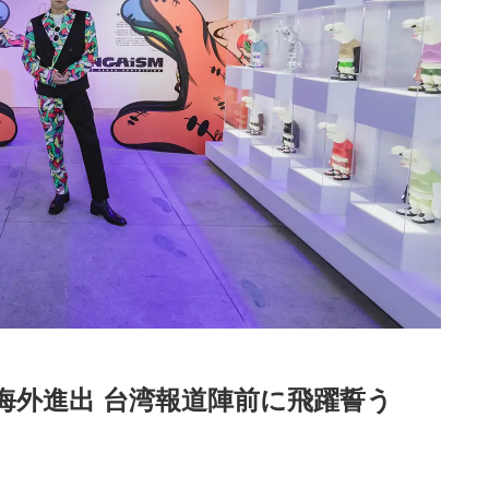
海外進出 台湾報道陣前に飛躍誓う
Loaded
:
87.03%