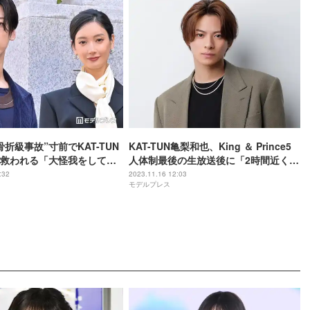
折級事故”寸前でKAT-TUN
KAT-TUN亀梨和也、King ＆ Prince5
救われる「大怪我をしてい
人体制最後の生放送後に「2時間近く話
った」＜怪物の木こり＞
した」平野紫耀との会話内容明かす
:32
2023.11.16 12:03
モデルプレス