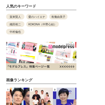
人気のキーワード
賀来賢人
愛のハイエナ
有働由美子
織田裕二
KOKONA（中野心結）
中村倫也
画像ランキング
1
2
3