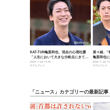
KAT-TUN亀梨和也、現在の心境吐露
菜々緒、“骨
「人生において大きな分岐点にきてい
亀梨和也に
る」ファンに感謝も＜怪物の木こり＞
るくらいだ
2023.11.22 13:45
2023.11.22 13
モデルプレス
モデルプレス
「ニュース」カテゴリーの最新記事