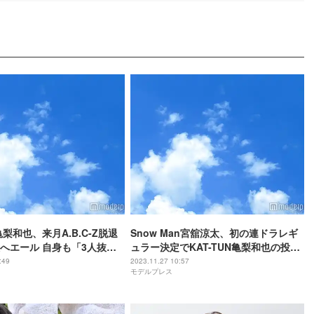
N亀梨和也、来月A.B.C-Z脱退
Snow Man宮舘涼太、初の連ドラレギ
へエール 自身も「3人抜け
ュラー決定でKAT-TUN亀梨和也の投稿
ープで活動していく中岐路
が話題「匂わせていたよね？」「覚悟
:49
2023.11.27 10:57
モデルプレス
る」
してた」