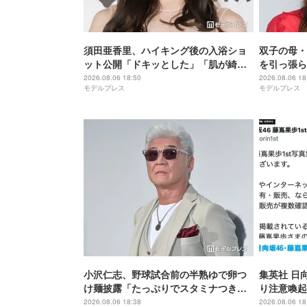
須田亜香里、ハイキング後の入浴ショ
双子の母・
ット公開「ドキッとした」「肌が綺
を引っ張ら
麗」と反響
マあるある
2026.08.06 18:50
2026.08.06 18
モデルプレス
モデルプレス
と反響
小沢仁志、野球試合前の半熟ゆで卵つ
集英社 日
け麺披露「たっぷりでスタミナつきそ
り注意喚起
う」「絶妙な火加減で最高」
2026.08.06 18:38
2026.08.06 18