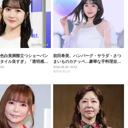
色白美脚際立つショーパン
前田希美、ハンバーグ・サラダ・さつ
タイル良すぎ」「透明感が
まいものカナッペ…豪華な手料理並ぶ
の声
食卓公開「全部美味しそう」「盛り付
:56
2026.08.06 18:52
モデルプレス
けがおしゃれ」と絶賛の声