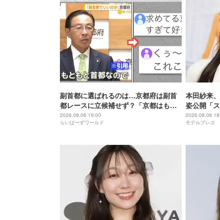
副首都に選ばれるのは…京都府は副首
本田紗来、
都レースに立候補せず？「京都はもと
姿公開「ス
もと首都」
増してる」
2026.08.06 19:00
2026.08.06 18
らいばーずワールド
モデルプレス