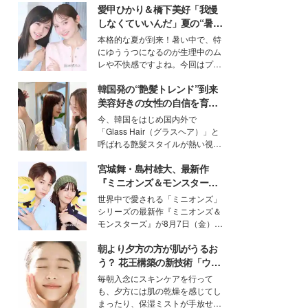
愛甲ひかり＆橋下美好「我慢
しなくていいんだ」夏の“暑さ
対策”の新しい選択肢とは？
本格的な夏が到来！暑い中で、特
にゆううつになるのが生理中のム
レや不快感ですよね。今回はプラ
イベートでも仲良しで旅行好きな
韓国発の“艶髪トレンド”到来
モデル・愛甲ひかりさんと橋下美
好さんを迎えて本音で女子会トー
美容好きの女性の自信を育む
ク。猛暑のお出かけを快適に過ご
「ヘアケア事情」って？
今、韓国をはじめ国内外で
すヒントや、2人が感動した夏の
「Glass Hair（グラスヘア）」と
生理の新常識にも迫りました。
呼ばれる艶髪スタイルが熱い視線
を集めています。メイクやファッ
宮城舞・島村雄大、最新作
ションの完成度を高めるベースと
して、“髪そのものの美しさ”に改
『ミニオンズ＆モンスター
めて注目する人が増えている様
ズ』の魅力熱弁 ハチャメチャ
世界中で愛される「ミニオンズ」
子。今回は、そんな憧れの艶やか
だけじゃない“友情と絆”に感
シリーズの最新作『ミニオンズ＆
な髪を日常で叶える、美容好きの
動
モンスターズ』が8月7日（金）に
女性たちのヘアケア事情を紹介し
公開。モデルプレスでは、“大のミ
ます。
朝より夕方の方が肌がうるお
ニオン好き”という共通点を持つモ
デルの宮城舞と島村雄大の特別対
う？ 花王構築の新技術「ウォ
談をお届け！それぞれの視点か
ーターキャプチャリングスキ
毎朝入念にスキンケアを行って
ら、今作ならではの魅力や予想外
ン（捕水肌）」がスキンケア
も、夕方には肌の乾燥を感じてし
の感動をもたらす奥深いストーリ
の常識を変える予感
まったり、保湿ミストが手放せな