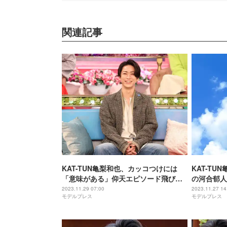
関連記事
KAT-TUN亀梨和也、カッコつけには
KAT-TU
「意味がある」仰天エピソード飛び出
の河合郁人
す
ているグル
2023.11.29 07:00
2023.11.27 14
モデルプレス
モデルプレス
に立ってい