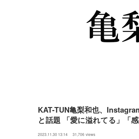
KAT-TUN亀梨和也、Instag
と話題 「愛に溢れてる」「
/
Unmute
2023.11.30 13:14
31,706
views