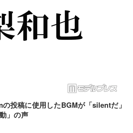
ramの投稿に使用したBGMが「silentだ」
感動」の声
Loaded
:
90.51%