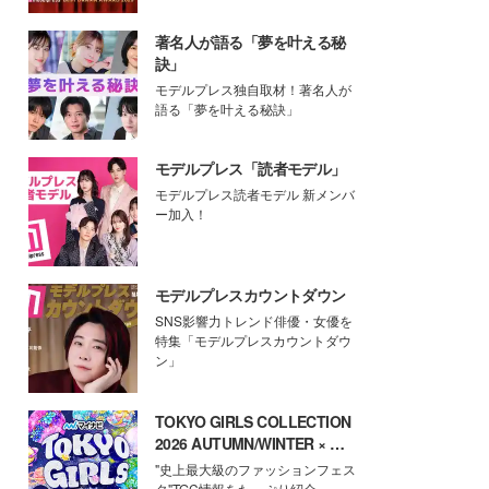
著名人が語る「夢を叶える秘
訣」
モデルプレス独自取材！著名人が
語る「夢を叶える秘訣」
モデルプレス「読者モデル」
モデルプレス読者モデル 新メンバ
ー加入！
モデルプレスカウントダウン
SNS影響力トレンド俳優・女優を
特集「モデルプレスカウントダウ
ン」
TOKYO GIRLS COLLECTION
2026 AUTUMN/WINTER × モ
デルプレス
"史上最大級のファッションフェス
タ"TGC情報をたっぷり紹介