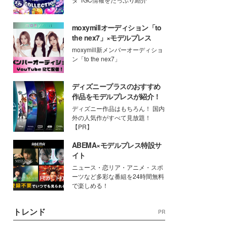
moxymillオーディション「to
the nex7」×モデルプレス
moxymill新メンバーオーディショ
ン「to the nex7」
ディズニープラスのおすすめ
作品をモデルプレスが紹介！
ディズニー作品はもちろん！ 国内
外の人気作がすべて見放題！
【PR】
ABEMA×モデルプレス特設サ
イト
ニュース・恋リア・アニメ・スポ
ーツなど多彩な番組を24時間無料
で楽しめる！
トレンド
PR