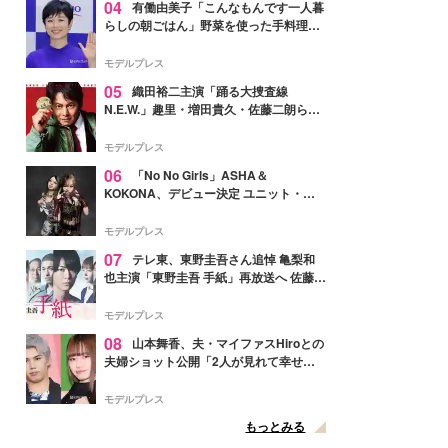
04
有働由美子「こんなもんです一人暮
らしの朝ごはん」野菜を使った手料理公
開「作ってみたい」「ヘルシーで美味し
そう」と反響
モデルプレス
05
織田裕二主演「踊る大捜査線
N.E.W.」趣里・増田貴久・佐藤二朗ら新
メンバー紹介映像解禁 各キャラクター象
徴する“謎のキーワード”も
モデルプレス
06
「No No Girls」ASHA＆
KOKONA、デビュー決定 ユニット・
TAKARAとしてセルフプロデュース楽曲
リリースへ
モデルプレス
07
テレ東、東野圭吾さん追悼 亀梨和
也主演「東野圭吾 手紙」再放送へ 佐藤隆
太・本田翼・中村倫也ら出演
モデルプレス
08
山本舞香、夫・マイファスHiroとの
夫婦ショット公開「2人が見れて幸せ」
「仲の良さが伝わってくる」と反響
モデルプレス
もっとみる