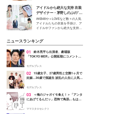
ーについて熱く語り合ってもらっ
いという読者も多いのでは？そん
た。
アイドルから絶大な支持 衣装
な美容の常識を大きく変える可能
性を秘めた、革新的な「Water
デザイナー・茅野しのぶの“可
Capturing Skin（ウォーターキャ
愛い”を作る美学＜「シチズン
AKB48や＝LOVEなど数々の人気
プチャリングスキン：捕水肌）」
クロスシー」インタビュー＞
アイドルたちの衣装を手掛け、ア
技術を、花王が構築した。
イドルやファンから絶大な支持を
得る、株式会社オサレカンパニー
取締役兼クリエイティブディレク
ニュースランキング
ター・茅野しのぶ。一人ひとりの
個性に寄り添い、魅力を引き出す
衣装作りは、多くの女性たちに勇
01
鈴木亮平ら出演者、劇場版
気と自信を与え続けている。
「TOKYO MER」公開延期にコメント
「現実のヒーローたちにチームMERから
最大の敬意とエールを」
モデルプレス
02
15歳女子、27歳男性と交際1ヶ月で
妊娠…36歳で孫誕生 波乱の人生に人気タ
レント思わずツッコミ「だいぶ危ねえ
よ！」
モデルプレス
03
＜俺のジャガイモ食え！＞「アンタ
にあげてるんだッ」恐怖で鳥肌…もはや
ストーカー？【第3話まんが】
ママスタ☆セレクト