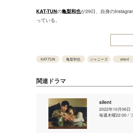
KAT-TUN
の
亀梨和也
が29日、自身のInst
っている。
KAT-TUN
亀梨和也
ジャニーズ
silent
関連ドラマ
silent
2022年10月06
毎週木曜22:00 