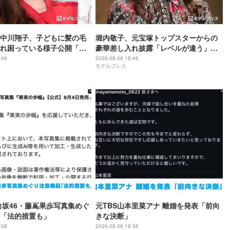
中川翔子、子どもに髪の毛
堀内敬子、元宝塚トップスターからの
れ困っている様子公開「マ
豪華差し入れ披露「レベルが違う」
」「乱れっぷりに笑った」
「これは嬉しすぎる」と反響
:46
2026.08.06 18:46
モデルプレス
向坂46・藤嶌果歩写真集めぐ
元TBS山本里菜アナ 離婚を発表「前向
「法的措置も」
きな決断」
:38
2026.08.06 18:36