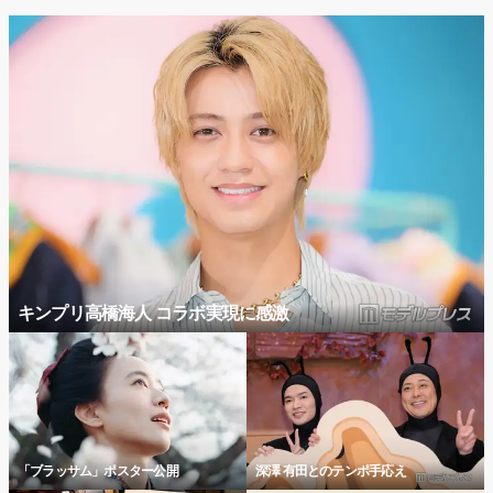
キンプリ高橋海人 コラボ実現に感激
「ブラッサム」ポスター公開
深澤 有田とのテンポ手応え