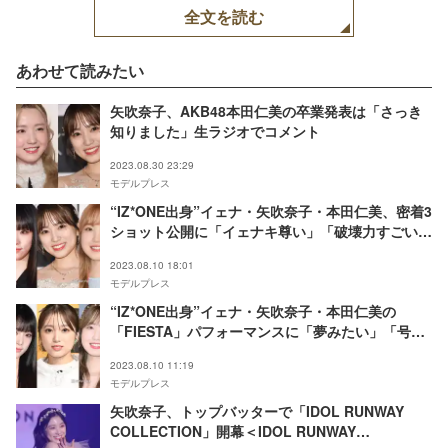
全文を読む
あわせて読みたい
矢吹奈子、AKB48本田仁美の卒業発表は「さっき
知りました」生ラジオでコメント
2023.08.30 23:29
モデルプレス
“IZ*ONE出身”イェナ・矢吹奈子・本田仁美、密着3
ショット公開に「イェナキ尊い」「破壊力すごい」
と反響続々
2023.08.10 18:01
モデルプレス
“IZ*ONE出身”イェナ・矢吹奈子・本田仁美の
「FIESTA」パフォーマンスに「夢みたい」「号泣
案件」と反響続々
2023.08.10 11:19
モデルプレス
矢吹奈子、トップバッターで「IDOL RUNWAY
COLLECTION」開幕＜IDOL RUNWAY