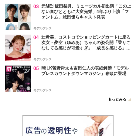
03
元ME:I飯田栞月、ミュージカル初出演「この上
ない喜びとともに大変光栄」4年ぶり上演「フ
ァントム」城田優らキャスト発表
モデルプレス
04
辻希美、コストコでショッピングカートに座る
次女・夢空（ゆめあ）ちゃんの姿公開「乗りこ
なしてる感じが可愛すぎ」「成長を感じる」の
声
モデルプレス
05
M!LK曽野舜太＆吉田仁人の表紙解禁「モデル
プレスカウントダウンマガジン」巻頭に登場
モデルプレス
もっとみる