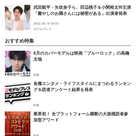
武田航平・矢吹奈子ら、田辺桃子＆小関裕太W主演
「癒やしのお隣さんには秘密がある」出演者発表
2023.06.19 06:00
モデルプレス
おすすめ特集
8月のカバーモデルは映画「ブルーロック」の高橋
文哉
特集
各種エンタメ・ライフスタイルにまつわるランキン
グ＆読者アンケート結果を発表
特集
業界初！ 全プラットフォーム横断の大規模読者参
加型アワード
特集