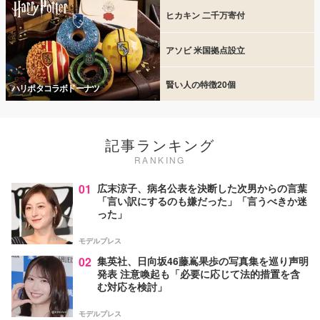
ヒカキン 二千万寄付
アソビ 米国拠点設立
賢い人の特徴20個
ハリポタコラボドーナツ
記事ランキング
RANKING
01
広末涼子、病名公表を決断した次男からの言葉
「言い訳にするのも嫌だった」「言うべきか迷
った」
モデルプレス
02
集英社、日向坂46藤嶌果歩の写真集を巡り声明
発表 注意喚起も「必要に応じて法的措置を含
む対応を検討」
モデルプレス