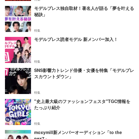
モデルプレス独自取材！著名人が語る「夢を叶える
秘訣」
特集
モデルプレス読者モデル 新メンバー加入！
特集
SNS影響力トレンド俳優・女優を特集「モデルプレ
スカウントダウン」
特集
"史上最大級のファッションフェスタ"TGC情報を
たっぷり紹介
特集
moxymill新メンバーオーディション「to the
nex7」