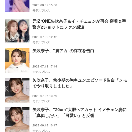
COLLECTION Supported by TGC＞
2023.08.07 15:38
モデルプレス
元IZ*ONE矢吹奈子＆イ・チェヨンが再会 密着＆手
繋ぎ2ショットにファン感涙
2023.07.30 12:42
モデルプレス
矢吹奈子、“裏アカ”の存在を告白
2023.07.13 17:44
モデルプレス
矢吹奈子、幼少期の胸キュンエピソード告白「メモ
でやり取りしました」
2023.07.06 13:59
モデルプレス
矢吹奈子、“20cm”大胆ヘアカット イメチェン姿に
「真似したい」「可愛い」と反響
2023.06.19 10:47
モデルプレス