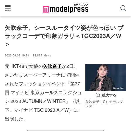
矢吹奈子、シースルータイツ姿が色っぽい ブ
ラックコーデで印象ガラリ＜TGC2023A／W
＞
2023.09.02 19:21
83,897
views
元HKT48で女優の
矢吹奈子
が2日、
さいたまスーパーアリーナにて開催
されたファッションイベント「第37
回 マイナビ 東京ガールズコレクショ
拡大する
ン 2023 AUTUMN／WINTER」（以
矢吹奈子（C）モデルプ
レス
下、マイナビ TGC 2023 A／W）に
出演した。