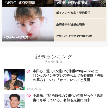
「VIVANT」違和感が話題
“超特急・8号車の日”登録
ボイメンが改名・契約終了
山崎怜奈が妊娠生報告
片思い中は逆効果なNG行動
バブみfaceの作り方
記事ランキング
RANKING
01
寺田心、週6ジム通いで体重62kg→82kgに
110kgのベンチプレス持ち上げる姿披露「胸板
の厚みすごい」「かっこいい」と反響
モデルプレス
02
中島歩、“明治時代の文豪”の玄孫だった「教科
書にも載っている」名前も先祖に由来