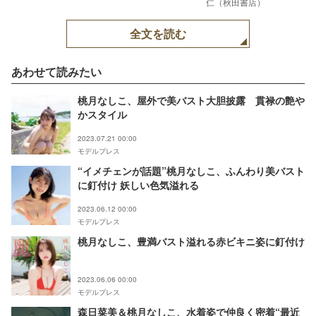
仁（秋田書店）
全文を読む
あわせて読みたい
桃月なしこ、屋外で美バスト大胆披露 貫禄の艶や
かスタイル
2023.07.21 00:00
モデルプレス
“イメチェンが話題”桃月なしこ、ふんわり美バスト
に釘付け 妖しい色気溢れる
2023.06.12 00:00
モデルプレス
桃月なしこ、豊満バスト溢れる赤ビキニ姿に釘付け
2023.06.06 00:00
モデルプレス
森日菜美＆桃月なしこ、水着姿で仲良く密着“最近