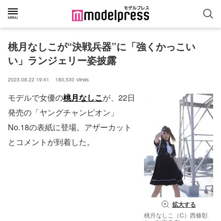
桃月なしこが“決戦兵器”に「強くかっこい
い」ランジェリー姿披露
2023.08.22 19:41
180,530
views
モデルで女優の
桃月なしこ
が、22日
発売の「ヤングチャンピオン」
No.18の表紙に登場。アザーカット
とコメントが到着した。
拡大する
桃月なしこ（C）西條彰