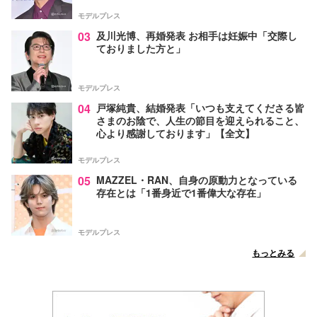
モデルプレス
03
及川光博、再婚発表 お相手は妊娠中「交際し
ておりました方と」
モデルプレス
04
戸塚純貴、結婚発表「いつも支えてくださる皆
さまのお陰で、人生の節目を迎えられること、
心より感謝しております」【全文】
モデルプレス
05
MAZZEL・RAN、自身の原動力となっている
存在とは「1番身近で1番偉大な存在」
モデルプレス
もっとみる