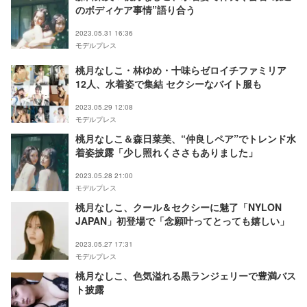
のボディケア事情”語り合う
2023.05.31 16:36
モデルプレス
桃月なしこ・林ゆめ・十味らゼロイチファミリア
12人、水着姿で集結 セクシーなバイト服も
2023.05.29 12:08
モデルプレス
桃月なしこ＆森日菜美、“仲良しペア”でトレンド水
着姿披露「少し照れくささもありました」
2023.05.28 21:00
モデルプレス
桃月なしこ、クール＆セクシーに魅了「NYLON
JAPAN」初登場で「念願叶ってとっても嬉しい」
2023.05.27 17:31
モデルプレス
桃月なしこ、色気溢れる黒ランジェリーで豊満バス
ト披露