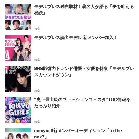
モデルプレス独自取材！著名人が語る「夢を叶える
秘訣」
特集
モデルプレス読者モデル 新メンバー加入！
特集
SNS影響力トレンド俳優・女優を特集「モデルプレ
スカウントダウン」
特集
"史上最大級のファッションフェスタ"TGC情報を
たっぷり紹介
特集
moxymill新メンバーオーディション「to the
nex7」