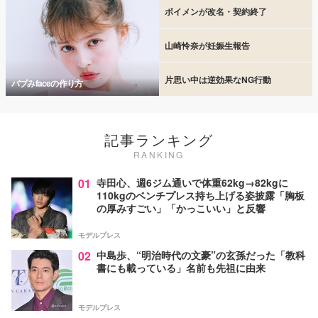
ボイメンが改名・契約終了
山崎怜奈が妊娠生報告
片思い中は逆効果なNG行動
バブみfaceの作り方
記事ランキング
RANKING
01
寺田心、週6ジム通いで体重62kg→82kgに
110kgのベンチプレス持ち上げる姿披露「胸板
の厚みすごい」「かっこいい」と反響
モデルプレス
02
中島歩、“明治時代の文豪”の玄孫だった「教科
書にも載っている」名前も先祖に由来
モデルプレス