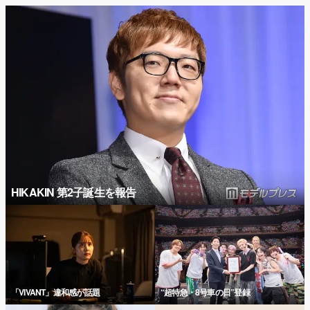
HIKAKIN 第2子誕生を報告
「VIVANT」違和感が話題
“超特急・8号車の日”登録