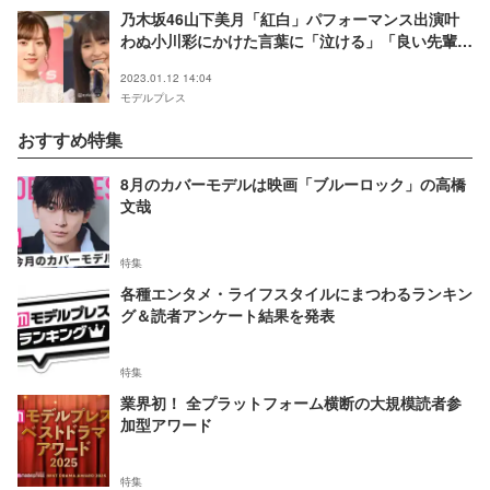
乃木坂46山下美月「紅白」パフォーマンス出演叶
わぬ小川彩にかけた言葉に「泣ける」「良い先輩」
の声
2023.01.12 14:04
モデルプレス
おすすめ特集
8月のカバーモデルは映画「ブルーロック」の高橋
文哉
特集
各種エンタメ・ライフスタイルにまつわるランキン
グ＆読者アンケート結果を発表
特集
業界初！ 全プラットフォーム横断の大規模読者参
加型アワード
特集