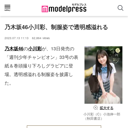
乃木坂46小川彩、制服姿で透明感溢れる
2023.07.13 11:13
62,864
views
乃木坂46
の
小川彩
が、13日発売の
「週刊少年チャンピオン」33号の表
紙＆巻頭撮り下ろしグラビアに登
場。透明感溢れる制服姿を披露し
た。
拡大する
小川彩（C）小池伸一郎
（秋田書店）