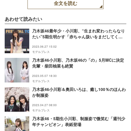
全文を読む
あわせて読みたい
乃木坂46最年少・小川彩、“生まれ変わったらなり
たい”5期生明かす「赤ちゃん扱いをまだしてく
る」メンバーに愚痴も
2023.06.27 15:02
モデルプレス
乃木坂46小川彩、乃木坂46の「の」5月MCに決定
先輩・柴田柚菜も絶賛
2023.05.07 18:30
モデルプレス
乃木坂46小川彩＆奥田いろは、癒し100％のほんわ
か制服姿
2023.04.27 08:00
モデルプレス
乃木坂46・5期生小川彩、制服姿で微笑む「週刊少
年チャンピオン」表紙登場