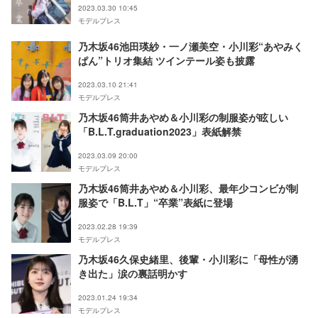
2023.03.30 10:45
モデルプレス
乃木坂46池田瑛紗・一ノ瀬美空・小川彩“あやみく
ぱん”トリオ集結 ツインテール姿も披露
2023.03.10 21:41
モデルプレス
乃木坂46筒井あやめ＆小川彩の制服姿が眩しい
「B.L.T.graduation2023」表紙解禁
2023.03.09 20:00
モデルプレス
乃木坂46筒井あやめ＆小川彩、最年少コンビが制
服姿で「B.L.T」“卒業”表紙に登場
2023.02.28 19:39
モデルプレス
乃木坂46久保史緒里、後輩・小川彩に「母性が湧
き出た」涙の裏話明かす
2023.01.24 19:34
モデルプレス