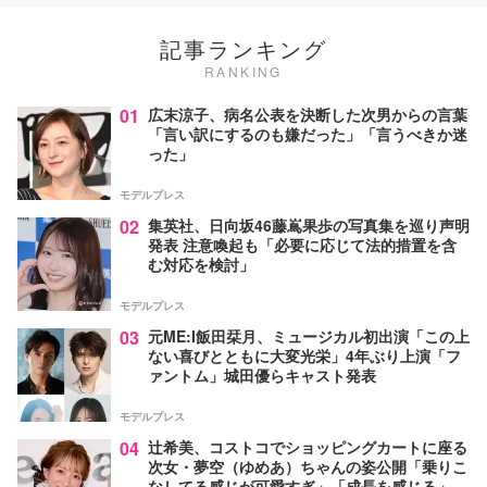
記事ランキング
RANKING
01
広末涼子、病名公表を決断した次男からの言葉
「言い訳にするのも嫌だった」「言うべきか迷
った」
モデルプレス
02
集英社、日向坂46藤嶌果歩の写真集を巡り声明
発表 注意喚起も「必要に応じて法的措置を含
む対応を検討」
モデルプレス
03
元ME:I飯田栞月、ミュージカル初出演「この上
ない喜びとともに大変光栄」4年ぶり上演「フ
ァントム」城田優らキャスト発表
モデルプレス
04
辻希美、コストコでショッピングカートに座る
次女・夢空（ゆめあ）ちゃんの姿公開「乗りこ
なしてる感じが可愛すぎ」「成長を感じる」の