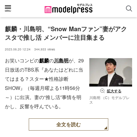
麒麟・川島明、“Snow Manファン”妻がアク
スタで推し活 メンバーに注目集まる
2023.06.20 12:24
344,933
views
お笑いコンビの
麒麟
の
川島明
が、29
日放送のTBS系『あなたはどれに当
てはまる？スター★性格診断
SHOW』（毎週月曜よる11時56分
拡大する
～）に出演。妻の“推し活”事情を明
川島明 （C）モデルプレ
ス
かし、反響を呼んでいる。
全文を読む