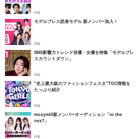
特集
モデルプレス読者モデル 新メンバー加入！
特集
SNS影響力トレンド俳優・女優を特集「モデルプレ
スカウントダウン」
特集
"史上最大級のファッションフェスタ"TGC情報を
たっぷり紹介
特集
moxymill新メンバーオーディション「to the
nex7」
特集