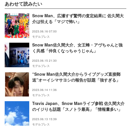
あわせて読みたい
Snow Man、広瀬すず驚愕の査定結果に 佐久間大
介は怯える「マジで怖い」
2023.06.16 07:00
モデルプレス
Snow Man佐久間大介、女王蜂・アヴちゃんと強
く共感「仲良くなっちゃうじゃん」
2023.06.15 21:30
モデルプレス
“Snow Man佐久間大介からライブグッズ直接郵
送”オーイシマサヨシの報告が話題「強すぎる」
2023.06.14 11:36
モデルプレス
Travis Japan、Snow Manライブ参戦 佐久間大介
のイジりも話題「スノトラ最高」「情報量多い」
2023.06.13 15:39
モデルプレス