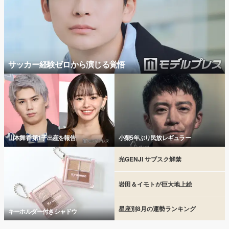
サッカー経験ゼロから演じる覚悟
山本舞香 第1子出産を報告
小栗5年ぶり民放レギュラー
光GENJI サブスク解禁
岩田＆イモトが巨大地上絵
星座別8月の運勢ランキング
キーホルダー付きシャドウ