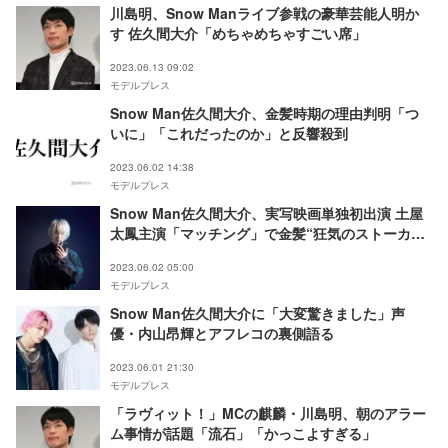
川島明、Snow Manライブ参戦の豪華芸能人明か
す 佐久間大介「めちゃめちゃすごい席」
2023.06.13 09:02
モデルプレス
Snow Man佐久間大介、金髪時期の理由判明「つ
いに」「これだったのか」と反響殺到
2023.06.02 14:38
モデルプレス
Snow Man佐久間大介、実写映画単独初出演 土屋
太鳳主演「マッチング」で金髪“狂気のストーカ
ー”に
2023.06.02 05:00
モデルプレス
Snow Man佐久間大介に「大変驚きました」声
優・内山昂輝とアフレコの裏側語る
2023.06.01 21:30
モデルプレス
「ラヴィット！」MCの麒麟・川島明、朝のアラー
ム事情が話題「流石」「かっこよすぎる」