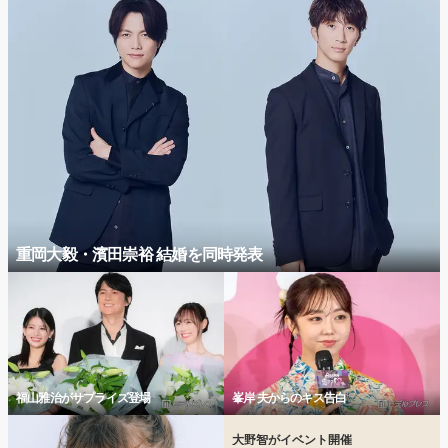
重岡大毅・濱田崇裕 結婚を同時発表
福山雅治がサプライズ登場
峯岸 夫からのキス告白
大野智がイベント開催