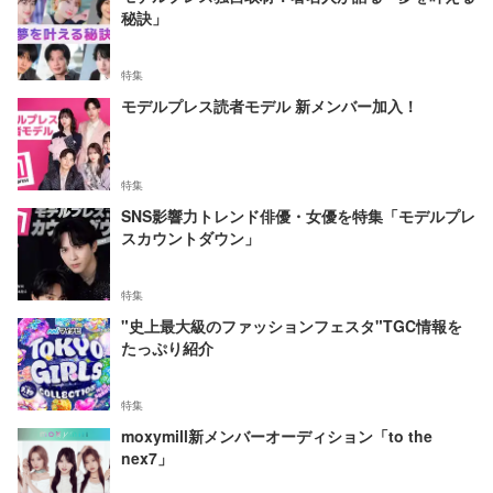
秘訣」
特集
モデルプレス読者モデル 新メンバー加入！
特集
SNS影響力トレンド俳優・女優を特集「モデルプレ
スカウントダウン」
特集
"史上最大級のファッションフェスタ"TGC情報を
たっぷり紹介
特集
moxymill新メンバーオーディション「to the
nex7」