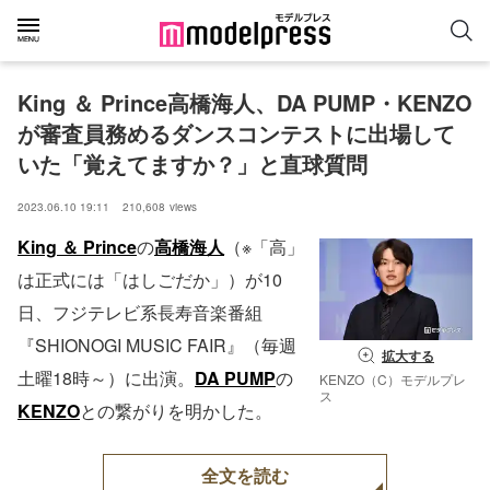
King ＆ Prince高橋海人、DA PUMP・KENZO
が審査員務めるダンスコンテストに出場して
いた「覚えてますか？」と直球質問
2023.06.10 19:11
210,608
views
King ＆ Prince
の
高橋海人
（※「高」
は正式には「はしごだか」）が10
日、フジテレビ系長寿音楽番組
『SHIONOGI MUSIC FAIR』（毎週
拡大する
土曜18時～）に出演。
DA PUMP
の
KENZO（C）モデルプレ
ス
KENZO
との繋がりを明かした。
全文を読む