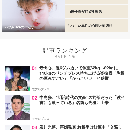
山崎怜奈が妊娠生報告
しつこい異性の心理と対処法
バブみfaceの作り方
記事ランキング
RANKING
01
寺田心、週6ジム通いで体重62kg→82kgに
110kgのベンチプレス持ち上げる姿披露「胸板
の厚みすごい」「かっこいい」と反響
モデルプレス
02
中島歩、“明治時代の文豪”の玄孫だった「教科
書にも載っている」名前も先祖に由来
モデルプレス
03
及川光博、再婚発表 お相手は妊娠中「交際し