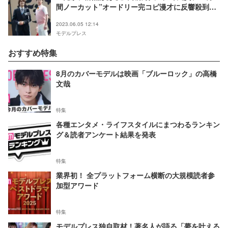
間ノーカット”オードリー完コピ漫才に反響殺到
「鳥肌」「タイムスリップしたかと」
2023.06.05 12:14
モデルプレス
おすすめ特集
8月のカバーモデルは映画「ブルーロック」の高橋
文哉
特集
各種エンタメ・ライフスタイルにまつわるランキン
グ＆読者アンケート結果を発表
特集
業界初！ 全プラットフォーム横断の大規模読者参
加型アワード
特集
モデルプレス独自取材！著名人が語る「夢を叶える