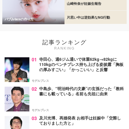
山崎怜奈が妊娠生報告
片思い中は逆効果なNG行動
バブみfaceの作り方
記事ランキング
RANKING
01
寺田心、週6ジム通いで体重62kg→82kgに
110kgのベンチプレス持ち上げる姿披露「胸板
の厚みすごい」「かっこいい」と反響
モデルプレス
02
中島歩、“明治時代の文豪”の玄孫だった「教科
書にも載っている」名前も先祖に由来
モデルプレス
03
及川光博、再婚発表 お相手は妊娠中「交際し
ておりました方と」