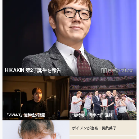
HIKAKIN 第2子誕生を報告
「VIVANT」違和感が話題
“超特急・8号車の日”登録
ボイメンが改名・契約終了