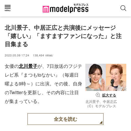
北川景子、中居正広と共演後にメッセージ
「嬉しい」「ますますファンになった」と注
目集まる
2023.05.09 17:24
138,464
views
女優の
北川景子
が、7日放送のフジテ
レビ系『まつもtoなかい』（毎週日
曜よる9時～）に出演。その後、自身
のTwitterを更新し、その内容に注目
拡大する
が集まっている。
北川景子、中居正広
（C）モデルプレス
全文を読む