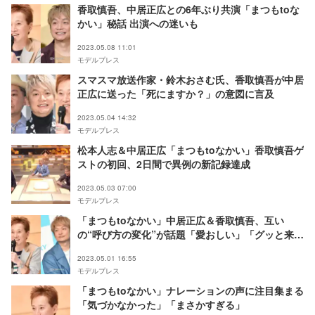
香取慎吾、中居正広との6年ぶり共演「まつもtoな
かい」秘話 出演への迷いも
2023.05.08 11:01
モデルプレス
スマスマ放送作家・鈴木おさむ氏、香取慎吾が中居
正広に送った「死にますか？」の意図に言及
2023.05.04 14:32
モデルプレス
松本人志＆中居正広「まつもtoなかい」香取慎吾ゲ
ストの初回、2日間で異例の新記録達成
2023.05.03 07:00
モデルプレス
「まつもtoなかい」中居正広＆香取慎吾、互い
の“呼び方の変化”が話題「愛おしい」「グッと来
た」
2023.05.01 16:55
モデルプレス
「まつもtoなかい」ナレーションの声に注目集まる
「気づかなかった」「まさかすぎる」