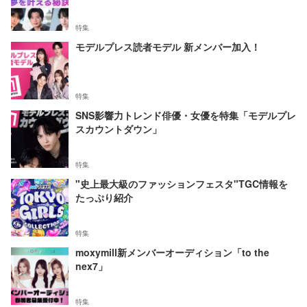
特集
モデルプレス読者モデル 新メンバー加入！
特集
SNS影響力トレンド俳優・女優を特集「モデルプレ
スカウントダウン」
特集
"史上最大級のファッションフェスタ"TGC情報を
たっぷり紹介
特集
moxymill新メンバーオーディション「to the
nex7」
特集