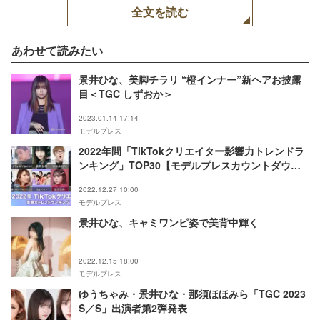
全文を読む
あわせて読みたい
景井ひな、美脚チラリ “橙インナー”新ヘアお披露
目＜TGC しずおか＞
2023.01.14 17:14
モデルプレス
2022年間「TikTokクリエイター影響力トレンドラ
ンキング」TOP30【モデルプレスカウントダウ
ン】
2022.12.27 10:00
モデルプレス
景井ひな、キャミワンピ姿で美背中輝く
2022.12.15 18:00
モデルプレス
ゆうちゃみ・景井ひな・那須ほほみら「TGC 2023
S／S」出演者第2弾発表