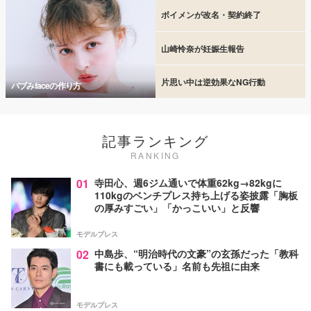
ボイメンが改名・契約終了
山崎怜奈が妊娠生報告
片思い中は逆効果なNG行動
バブみfaceの作り方
記事ランキング
RANKING
01
寺田心、週6ジム通いで体重62kg→82kgに
110kgのベンチプレス持ち上げる姿披露「胸板
の厚みすごい」「かっこいい」と反響
モデルプレス
02
中島歩、“明治時代の文豪”の玄孫だった「教科
書にも載っている」名前も先祖に由来
モデルプレス