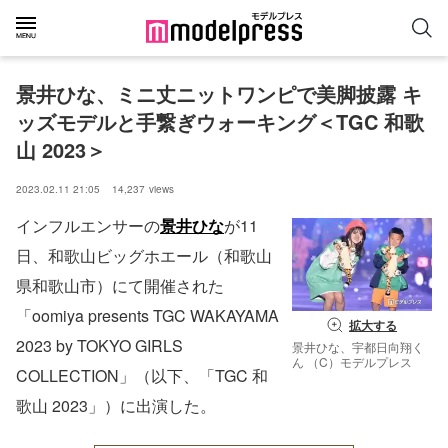
景井ひな、ミニ丈ニットワンピで美脚披露 キ
ッズモデルと手繋ぎウォーキング＜TGC 和歌
山 2023＞
2023.02.11 21:05
14,237
views
インフルエンサーの
景井ひな
が11
日、和歌山ビッグホエール（和歌山
県和歌山市）にて開催された
「oomiya presents TGC WAKAYAMA
拡大する
2023 by TOKYO GIRLS
景井ひな、宇都日向翔く
ん （C）モデルプレス
COLLECTION」（以下、「TGC 和
歌山 2023」）に出演した。