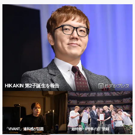
HIKAKIN 第2子誕生を報告
「VIVANT」違和感が話題
“超特急・8号車の日”登録