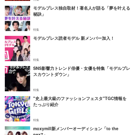
モデルプレス独自取材！著名人が語る「夢を叶える
秘訣」
特集
モデルプレス読者モデル 新メンバー加入！
特集
SNS影響力トレンド俳優・女優を特集「モデルプレ
スカウントダウン」
特集
"史上最大級のファッションフェスタ"TGC情報を
たっぷり紹介
特集
moxymill新メンバーオーディション「to the
nex7」