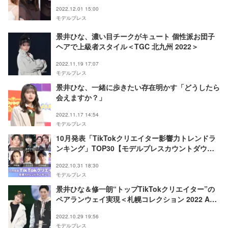
2022.12.01 15:00
モデルプレス
景井ひな、濃い目チークがキュート 個性派お団子
ヘアで上級者スタイル＜TGC 北九州 2022＞
2022.11.19 17:07
モデルプレス
景井ひな、一緒に歩きたい存在明かす「どうしたら
会えますか？」
2022.11.17 14:54
モデルプレス
10月発表「TikTokクリエイター影響力トレンドラ
ンキング」TOP30【モデルプレスカウントダウ
ン】
2022.10.31 18:30
モデルプレス
景井ひな＆修一朗“トップTikTokクリエイター”の
ペアランウェイ実現＜札幌コレクション 2022 A／
W＞
2022.10.29 19:56
モデルプレス