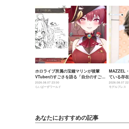
ホロライブ所属の宝鐘マリンが後輩
MAZZE
VTuberのすごさを語る「自分のすごさ
ている存在
に気づいてない」
存在」
2026.08.07 23:00
2026.08.07 22
らいばーずワールド
モデルプレス
あなたにおすすめの記事