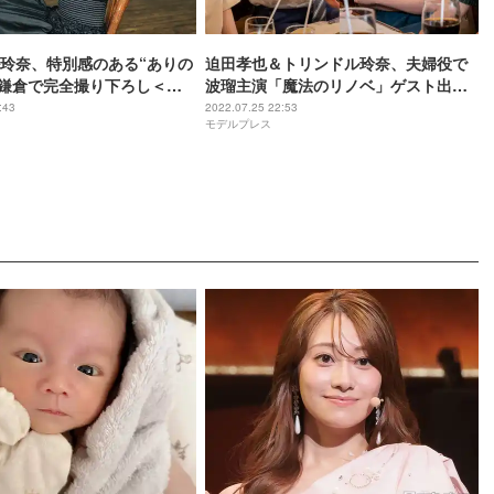
玲奈、特別感のある“ありの
迫田孝也＆トリンドル玲奈、夫婦役で
 鎌倉で完全撮り下ろし＜本
波瑠主演「魔法のリノベ」ゲスト出演
＞
決定
:43
2022.07.25 22:53
モデルプレス