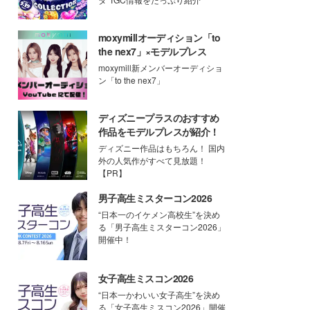
moxymillオーディション「to
the nex7」×モデルプレス
moxymill新メンバーオーディショ
ン「to the nex7」
ディズニープラスのおすすめ
作品をモデルプレスが紹介！
ディズニー作品はもちろん！ 国内
外の人気作がすべて見放題！
【PR】
男子高生ミスターコン2026
“日本一のイケメン高校生”を決め
る「男子高生ミスターコン2026」
開催中！
女子高生ミスコン2026
“日本一かわいい女子高生”を決め
る「女子高生ミスコン2026」開催