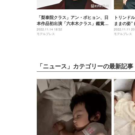
「梨泰院クラス」アン・ボヒョン、日
トリンドル
本作品初出演「六本木クラス」鑑賞＆
ままの姿”
現地で記念撮影
人コメント
2022.11.14 18:52
2022.11.11 20
モデルプレス
モデルプレス
「ニュース」カテゴリーの最新記事