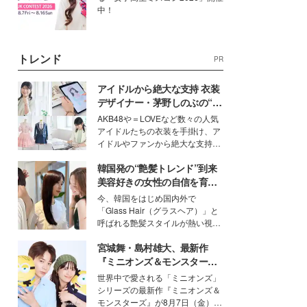
中！
トレンド
PR
アイドルから絶大な支持 衣装
デザイナー・茅野しのぶの“可
愛い”を作る美学＜「シチズン
AKB48や＝LOVEなど数々の人気
クロスシー」インタビュー＞
アイドルたちの衣装を手掛け、ア
イドルやファンから絶大な支持を
得る、株式会社オサレカンパニー
韓国発の“艶髪トレンド”到来
取締役兼クリエイティブディレク
ター・茅野しのぶ。一人ひとりの
美容好きの女性の自信を育む
個性に寄り添い、魅力を引き出す
「ヘアケア事情」って？
今、韓国をはじめ国内外で
衣装作りは、多くの女性たちに勇
「Glass Hair（グラスヘア）」と
気と自信を与え続けている。
呼ばれる艶髪スタイルが熱い視線
を集めています。メイクやファッ
宮城舞・島村雄大、最新作
ションの完成度を高めるベースと
して、“髪そのものの美しさ”に改
『ミニオンズ＆モンスター
めて注目する人が増えている様
ズ』の魅力熱弁 ハチャメチャ
世界中で愛される「ミニオンズ」
子。今回は、そんな憧れの艶やか
だけじゃない“友情と絆”に感
シリーズの最新作『ミニオンズ＆
な髪を日常で叶える、美容好きの
動
モンスターズ』が8月7日（金）に