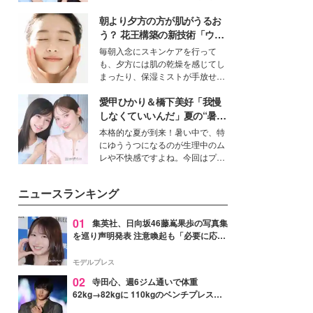
女性たちのヘアケア事情を紹介し
公開。モデルプレスでは、“大のミ
ます。
朝より夕方の方が肌がうるお
ニオン好き”という共通点を持つモ
デルの宮城舞と島村雄大の特別対
う？ 花王構築の新技術「ウォ
談をお届け！それぞれの視点か
ーターキャプチャリングスキ
毎朝入念にスキンケアを行って
ら、今作ならではの魅力や予想外
ン（捕水肌）」がスキンケア
も、夕方には肌の乾燥を感じてし
の感動をもたらす奥深いストーリ
の常識を変える予感
まったり、保湿ミストが手放せな
ーについて熱く語り合ってもらっ
いという読者も多いのでは？そん
た。
愛甲ひかり＆橋下美好「我慢
な美容の常識を大きく変える可能
性を秘めた、革新的な「Water
しなくていいんだ」夏の“暑さ
Capturing Skin（ウォーターキャ
対策”の新しい選択肢とは？
本格的な夏が到来！暑い中で、特
プチャリングスキン：捕水肌）」
にゆううつになるのが生理中のム
技術を、花王が構築した。
レや不快感ですよね。今回はプラ
イベートでも仲良しで旅行好きな
モデル・愛甲ひかりさんと橋下美
ニュースランキング
好さんを迎えて本音で女子会トー
ク。猛暑のお出かけを快適に過ご
すヒントや、2人が感動した夏の
01
集英社、日向坂46藤嶌果歩の写真集
生理の新常識にも迫りました。
を巡り声明発表 注意喚起も「必要に応じ
て法的措置を含む対応を検討」
モデルプレス
02
寺田心、週6ジム通いで体重
62kg→82kgに 110kgのベンチプレス持
ち上げる姿披露「胸板の厚みすごい」