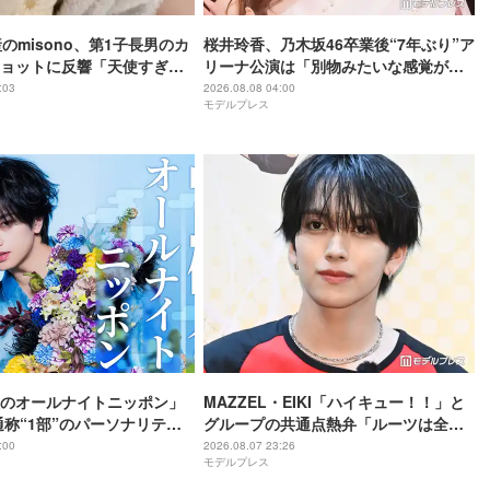
のmisono、第1子長男のカ
桜井玲香、乃木坂46卒業後“7年ぶり”ア
ョットに反響「天使すぎ
リーナ公演は「別物みたいな感覚があ
る」【New HISTORY COMING】
:03
2026.08.08 04:00
モデルプレス
のオールナイトニッポン」
MAZZEL・EIKI「ハイキュー！！」と
通称“1部”のパーソナリティ
グループの共通点熱弁「ルーツは全然
違うんですけど」
:00
2026.08.07 23:26
モデルプレス