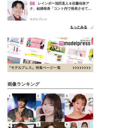
08
レインボー池田直人＆佐藤佳奈ア
ナ、結婚発表「コント内で発表させてい
ただきました」読売テレビ退社は生活拠
点変更のため
モデルプレス
もっとみる
画像ランキング
1
2
3
4
5
6