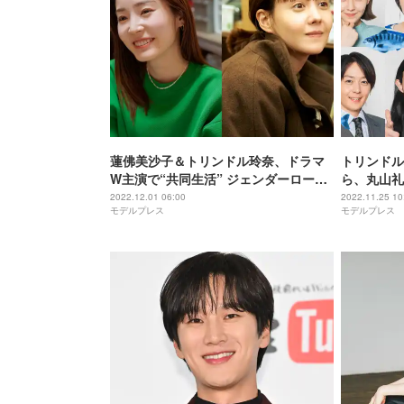
蓮佛美沙子＆トリンドル玲奈、ドラマ
トリンドル
W主演で“共同生活” ジェンダーロー
ら、丸山礼
ル・婚姻制度・セクシュアリティに立
してるから
2022.12.01 06:00
2022.11.25 10
モデルプレス
モデルプレス
ち向かう＜今夜すきやきだよ＞