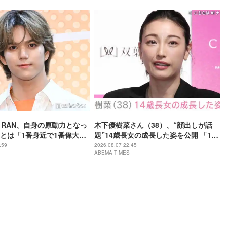
L・RAN、自身の原動力となっ
木下優樹菜さん（38）、“顔出しが話
とは「1番身近で1番偉大な
題”14歳長女の成長した姿を公開 「14
歳とは思えぬオトナっぽさ」「優樹菜
:59
2026.08.07 22:45
ABEMA TIMES
ちゃんにそっくりすぎる」など反響