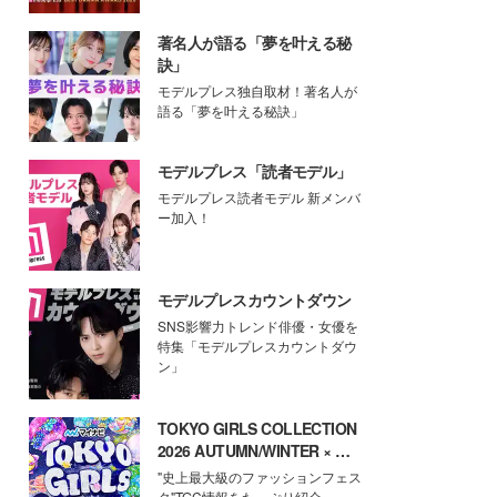
著名人が語る「夢を叶える秘
訣」
モデルプレス独自取材！著名人が
語る「夢を叶える秘訣」
モデルプレス「読者モデル」
モデルプレス読者モデル 新メンバ
ー加入！
モデルプレスカウントダウン
SNS影響力トレンド俳優・女優を
特集「モデルプレスカウントダウ
ン」
TOKYO GIRLS COLLECTION
2026 AUTUMN/WINTER × モ
デルプレス
"史上最大級のファッションフェス
タ"TGC情報をたっぷり紹介