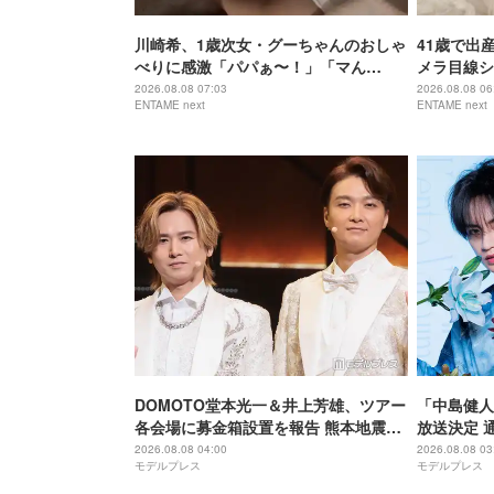
川崎希、1歳次女・グーちゃんのおしゃ
41歳で出産
べりに感激「パパぁ〜！」「マん
メラ目線シ
マ！」
る」
2026.08.08 07:03
2026.08.08 06
ENTAME next
ENTAME next
DOMOTO堂本光一＆井上芳雄、ツアー
「中島健人
各会場に募金箱設置を報告 熊本地震受
放送決定 
け「ステージから元気を届けられる形
初担当
2026.08.08 04:00
2026.08.08 03
モデルプレス
モデルプレス
になれば」