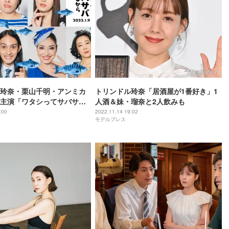
玲奈・栗山千明・アンミカ
トリンドル玲奈「居酒屋が1番好き」1
主演「ワタシってサバサバ
人酒＆妹・瑠奈と2人飲みも
」出演者発表
:00
2022.11.14 19:02
モデルプレス