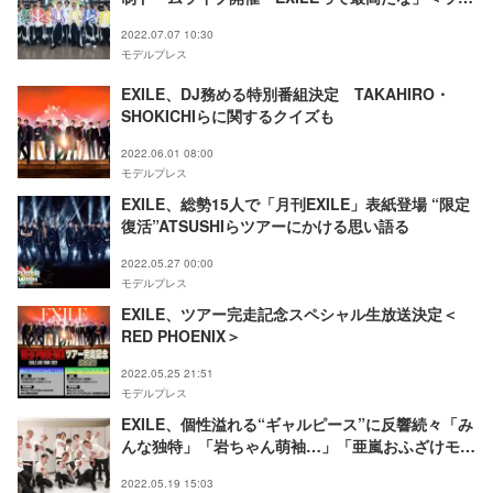
ブレポ＞
2022.07.07 10:30
モデルプレス
EXILE、DJ務める特別番組決定 TAKAHIRO・
SHOKICHIらに関するクイズも
2022.06.01 08:00
モデルプレス
EXILE、総勢15人で「月刊EXILE」表紙登場 “限定
復活”ATSUSHIらツアーにかける思い語る
2022.05.27 00:00
モデルプレス
EXILE、ツアー完走記念スペシャル生放送決定＜
RED PHOENIX＞
2022.05.25 21:51
モデルプレス
EXILE、個性溢れる“ギャルピース”に反響続々「み
んな独特」「岩ちゃん萌袖…」「亜嵐おふざけモー
ド」
2022.05.19 15:03