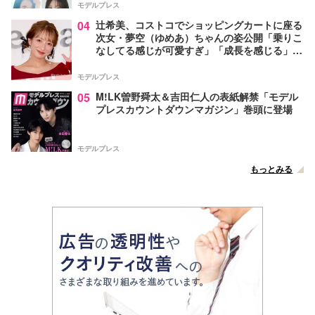
モデルプレス
04
辻希美、コストコでショッピングカートに座る
次女・夢空（ゆめあ）ちゃんの姿公開「乗りこ
なしてる感じが可愛すぎ」「成長を感じる」の
声
モデルプレス
05
M!LK曽野舜太＆吉田仁人の表紙解禁「モデル
プレスカウントダウンマガジン」巻頭に登場
モデルプレス
もっとみる