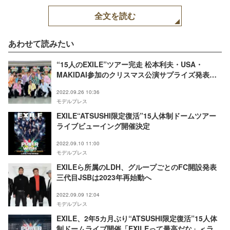
全文を読む
あわせて読みたい
“15人のEXILE”ツアー完走 松本利夫・USA・
MAKIDAI参加のクリスマス公演サプライズ発表＜
ライブレポ＞
2022.09.26 10:36
モデルプレス
EXILE“ATSUSHI限定復活”15人体制ドームツアー
ライブビューイング開催決定
2022.09.10 11:00
モデルプレス
EXILEら所属のLDH、グループごとのFC開設発表
三代目JSBは2023年再始動へ
2022.09.09 12:04
モデルプレス
EXILE、2年5カ月ぶり“ATSUSHI限定復活”15人体
制ドームライブ開催「EXILEって最高だな」＜ライ