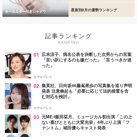
星座別8月の運勢ランキング
キーホルダー付きシャドウ
記事ランキング
RANKING
01
広末涼子、病名公表を決断した次男からの言葉
「言い訳にするのも嫌だった」「言うべきか迷
った」
モデルプレス
02
集英社、日向坂46藤嶌果歩の写真集を巡り声明
発表 注意喚起も「必要に応じて法的措置を含
む対応を検討」
モデルプレス
03
元ME:I飯田栞月、ミュージカル初出演「この上
ない喜びとともに大変光栄」4年ぶり上演「フ
ァントム」城田優らキャスト発表