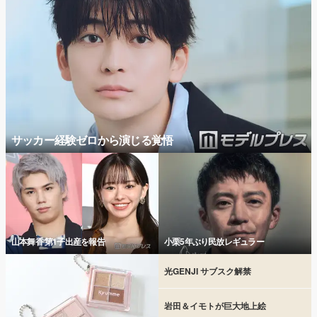
サッカー経験ゼロから演じる覚悟
山本舞香 第1子出産を報告
小栗5年ぶり民放レギュラー
光GENJI サブスク解禁
岩田＆イモトが巨大地上絵