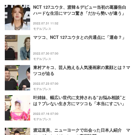
NCT 127ユウタ、渡韓＆デビュー当初の葛藤告白
ハードな生活にマツコ驚き「だから勢いが違う」
2022.07.31 11:02
モデルプレス
マツコ、NCT 127ユウタとの共通点に「運命？」
2022.07.30 07:00
モデルプレス
東村アキコ、芸人抱える人気漫画家の素顔とは？マ
ツコが迫る
2022.07.23 07:00
モデルプレス
叶姉妹、幅広い世代に支持される“お悩み相談”と
は？ブレない生き方にマツコも「本当にすごい」
2022.07.16 07:00
モデルプレス
渡辺直美、ニューヨークで出会った日本人紹介 マ