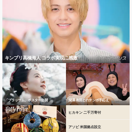
キンプリ高橋海人 コラボ実現に感激
「ブラッサム」ポスター公開
深澤 有田とのテンポ手応え
ヒカキン 二千万寄付
アソビ 米国拠点設立