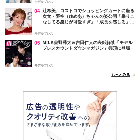
モデルプレス
04
辻希美、コストコでショッピングカートに座る
次女・夢空（ゆめあ）ちゃんの姿公開「乗りこ
なしてる感じが可愛すぎ」「成長を感じる」の
声
モデルプレス
05
M!LK曽野舜太＆吉田仁人の表紙解禁「モデル
プレスカウントダウンマガジン」巻頭に登場
モデルプレス
もっとみる