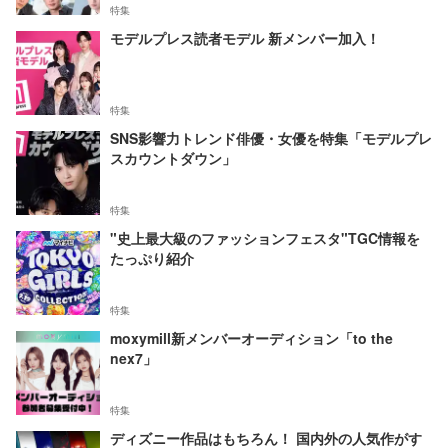
特集
モデルプレス読者モデル 新メンバー加入！
特集
SNS影響力トレンド俳優・女優を特集「モデルプレ
スカウントダウン」
特集
"史上最大級のファッションフェスタ"TGC情報を
たっぷり紹介
特集
moxymill新メンバーオーディション「to the
nex7」
特集
ディズニー作品はもちろん！ 国内外の人気作がす