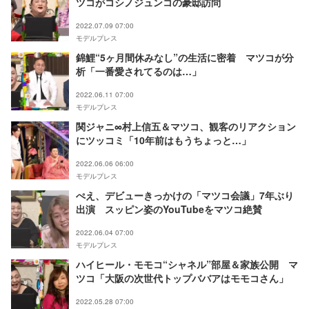
ツコがコシノジュンコの豪邸訪問
2022.07.09 07:00
モデルプレス
錦鯉“5ヶ月間休みなし”の生活に密着 マツコが分
析「一番愛されてるのは…」
2022.06.11 07:00
モデルプレス
関ジャニ∞村上信五＆マツコ、観客のリアクション
にツッコミ「10年前はもうちょっと…」
2022.06.06 06:00
モデルプレス
ぺえ、デビューきっかけの「マツコ会議」7年ぶり
出演 スッピン姿のYouTubeをマツコ絶賛
2022.06.04 07:00
モデルプレス
ハイヒール・モモコ“シャネル”部屋＆家族公開 マ
ツコ「大阪の次世代トップババアはモモコさん」
2022.05.28 07:00