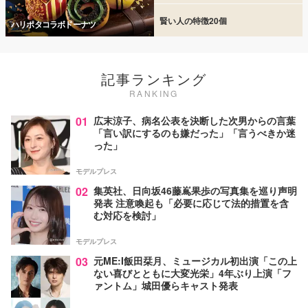
賢い人の特徴20個
ハリポタコラボドーナツ
記事ランキング
RANKING
01
広末涼子、病名公表を決断した次男からの言葉
「言い訳にするのも嫌だった」「言うべきか迷
った」
モデルプレス
02
集英社、日向坂46藤嶌果歩の写真集を巡り声明
発表 注意喚起も「必要に応じて法的措置を含
む対応を検討」
モデルプレス
03
元ME:I飯田栞月、ミュージカル初出演「この上
ない喜びとともに大変光栄」4年ぶり上演「フ
ァントム」城田優らキャスト発表