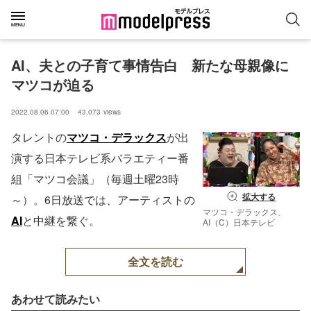
AI、夫との子育て事情告白　新たな母親像に
マツコが迫る
2022.08.06 07:00
43,073
views
タレントの
マツコ・デラックス
が出
演する日本テレビ系バラエティー番
組「マツコ会議」（毎週土曜23時
拡大する
～）。6日放送では、アーティストの
マツコ・デラックス、
AI
と中継を繋ぐ。
AI（C）日本テレビ
全文を読む
あわせて読みたい