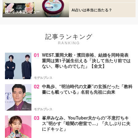
AI占いは本当に当たる？
桃アイス本音レビュー
記事ランキング
RANKING
01
WEST.重岡大毅・濱田崇裕、結婚を同時発表
重岡は第1子誕生伝える「決して当たり前では
ない、尊いものでした」【全文】
モデルプレス
02
中島歩、“明治時代の文豪”の玄孫だった「教科
書にも載っている」名前も先祖に由来
モデルプレス
03
峯岸みなみ、YouTuber夫からの“不意打ちキ
ス”明かす「暗闇の密室で…」「久しぶりに夫
にドキッと」