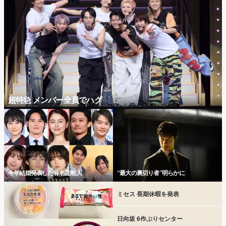
超特急 メンバー全員でハグ
今年結婚発表した有名芸能人
“最大の裏切り者”明らかに
ミセス 長期休暇を発表
日向坂 6作ぶりセンター