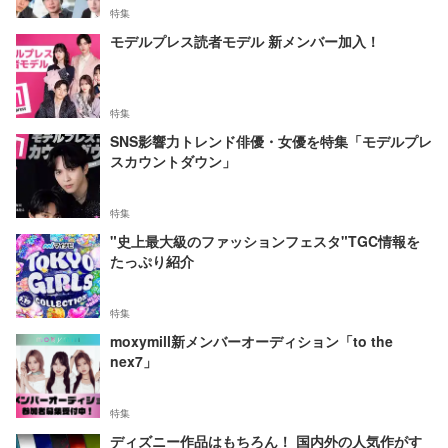
特集
モデルプレス読者モデル 新メンバー加入！
特集
SNS影響力トレンド俳優・女優を特集「モデルプレ
スカウントダウン」
特集
"史上最大級のファッションフェスタ"TGC情報を
たっぷり紹介
特集
moxymill新メンバーオーディション「to the
nex7」
特集
ディズニー作品はもちろん！ 国内外の人気作がす