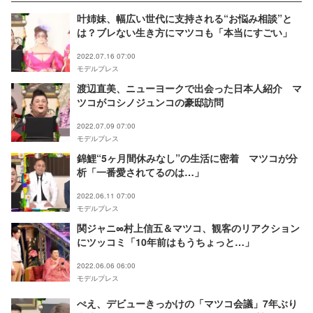
叶姉妹、幅広い世代に支持される“お悩み相談”と
は？ブレない生き方にマツコも「本当にすごい」
2022.07.16 07:00
モデルプレス
渡辺直美、ニューヨークで出会った日本人紹介 マ
ツコがコシノジュンコの豪邸訪問
2022.07.09 07:00
モデルプレス
錦鯉“5ヶ月間休みなし”の生活に密着 マツコが分
析「一番愛されてるのは…」
2022.06.11 07:00
モデルプレス
関ジャニ∞村上信五＆マツコ、観客のリアクション
にツッコミ「10年前はもうちょっと…」
2022.06.06 06:00
モデルプレス
ぺえ、デビューきっかけの「マツコ会議」7年ぶり