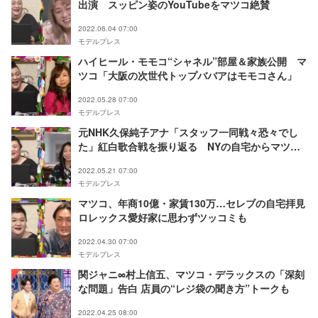
出演 スッピン姿のYouTubeをマツコ絶賛
2022.06.04 07:00
モデルプレス
ハイヒール・モモコ“シャネル”部屋＆家族公開 マ
ツコ「大阪の次世代トップババアはモモコさん」
2022.05.28 07:00
モデルプレス
元NHK久保純子アナ「スタッフ一同戦々恐々でし
た」紅白歌合戦を振り返る NYの自宅からマツコ
と中継
2022.05.21 07:00
モデルプレス
マツコ、年商10億・家賃130万…セレブの自宅拝見
ロレックス愛好家に思わずツッコミも
2022.04.30 07:00
モデルプレス
関ジャニ∞村上信五、マツコ・デラックスの「深刻
な問題」告白 店員の“レジ袋の聞き方”トークも
2022.04.25 08:00