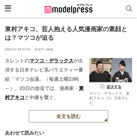
東村アキコ、芸人抱える人気漫画家の素顔と
は？マツコが迫る
2022.07.23 07:00
22,877
views
タレントの
マツコ・デラックス
が出
演する日本テレビ系バラエティー番
組「マツコ会議」（毎週土曜23時
拡大する
～）。23日の放送では、漫画家・
東
マツコ・デラックス、東
村アキコ
と中継を繋ぐ。
村アキコ（C）日本テレ
ビ
全文を読む
あわせて読みたい