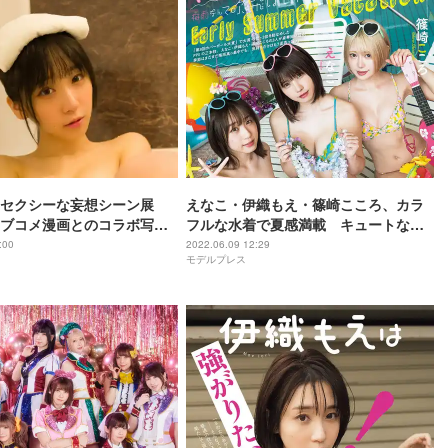
セクシーな妄想シーン展
えなこ・伊織もえ・篠崎こころ、カラ
ブコメ漫画とのコラボ写真
フルな水着で夏感満載 キュートなグ
ラビア披露
:00
2022.06.09 12:29
モデルプレス