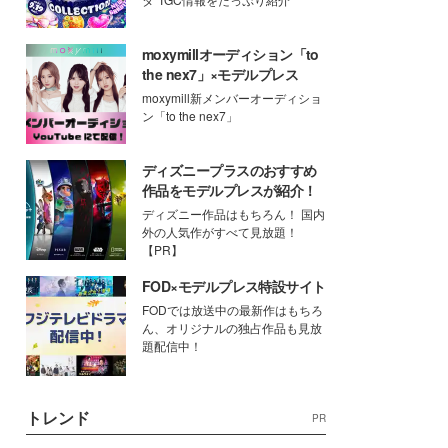
moxymillオーディション「to
the nex7」×モデルプレス
moxymill新メンバーオーディショ
ン「to the nex7」
ディズニープラスのおすすめ
作品をモデルプレスが紹介！
ディズニー作品はもちろん！ 国内
外の人気作がすべて見放題！
【PR】
FOD×モデルプレス特設サイト
FODでは放送中の最新作はもちろ
ん、オリジナルの独占作品も見放
題配信中！
トレンド
PR