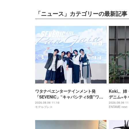
「ニュース」カテゴリーの最新記事
ワタナベエンターテインメント発
Koki,、
「SEVENIC」“キャパシティ5倍”ワン
デニム×キ
マンライブ開催サプライズ発表
公開
2026.08.06 11:16
2026.08.06 11
モデルプレス
ENTAME next