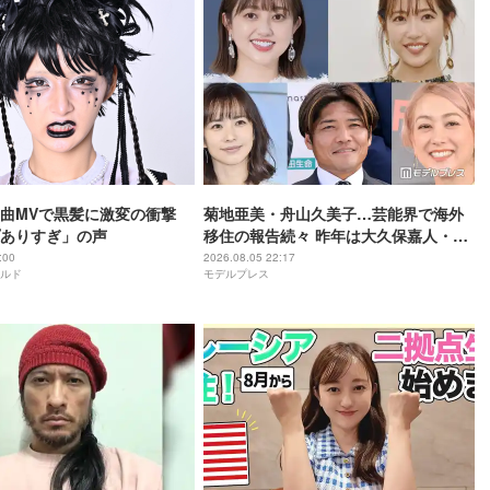
曲MVで黒髪に激変の衝撃
菊地亜美・舟山久美子…芸能界で海外
ありすぎ」の声
移住の報告続々 昨年は大久保嘉人・
SHELLY・優木まおみも
:00
2026.08.05 22:17
ルド
モデルプレス