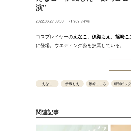
演”
2022.06.27 08:00
71,909
views
コスプレイヤーの
えなこ
、
伊織もえ
、
篠崎こ
に登場。ウエディング姿を披露している。
えなこ
伊織もえ
篠崎こころ
週刊ビッ
関連記事