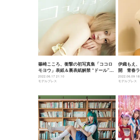
篠崎こころ、衝撃の初写真集「ココロ
伊織もえ、
モヨウ」表紙＆裏表紙解禁 “ドール”に
開 青春ラ
なりきり剥き出しの姿
集決定
2022.06.17 21:10
2022.06.09 18
モデルプレス
モデルプレス