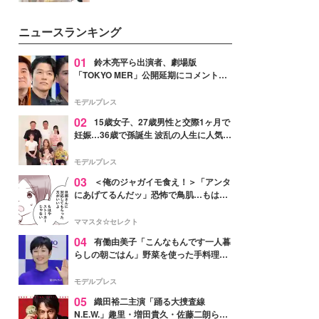
を集めています。メイクやファッ
ションの完成度を高めるベースと
ニュースランキング
して、“髪そのものの美しさ”に改
めて注目する人が増えている様
子。今回は、そんな憧れの艶やか
01
鈴木亮平ら出演者、劇場版
な髪を日常で叶える、美容好きの
「TOKYO MER」公開延期にコメント
女性たちのヘアケア事情を紹介し
「現実のヒーローたちにチームMERから
ます。
最大の敬意とエールを」
モデルプレス
02
15歳女子、27歳男性と交際1ヶ月で
妊娠…36歳で孫誕生 波乱の人生に人気タ
レント思わずツッコミ「だいぶ危ねえ
よ！」
モデルプレス
03
＜俺のジャガイモ食え！＞「アンタ
にあげてるんだッ」恐怖で鳥肌…もはや
ストーカー？【第3話まんが】
ママスタ☆セレクト
04
有働由美子「こんなもんです一人暮
らしの朝ごはん」野菜を使った手料理公
開「作ってみたい」「ヘルシーで美味し
そう」と反響
モデルプレス
05
織田裕二主演「踊る大捜査線
N.E.W.」趣里・増田貴久・佐藤二朗ら新