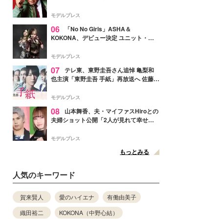
メンバー紹介映像解禁 各キャラクター象
徴する“謎のキーワード”も
モデルプレス
06
「No No Girls」ASHA＆
KOKONA、デビュー決定 ユニット・
TAKARAとしてセルフプロデュース楽曲
リリースへ
モデルプレス
07
テレ東、東野圭吾さん追悼 亀梨和
也主演「東野圭吾 手紙」再放送へ 佐藤隆
太・本田翼・中村倫也ら出演
モデルプレス
08
山本舞香、夫・マイファスHiroとの
夫婦ショット公開「2人が見れて幸せ」
「仲の良さが伝わってくる」と反響
モデルプレス
もっとみる
人気のキーワード
賀来賢人
愛のハイエナ
有働由美子
織田裕二
KOKONA（中野心結）