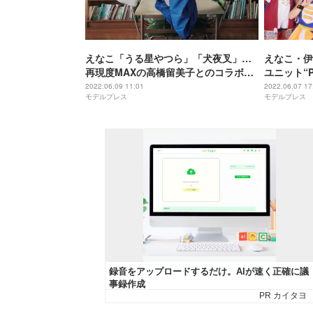
えなこ「うる星やつら」「犬夜叉」…
えなこ・伊
再現度MAXの高橋留美子とのコラボコ
ユニット“
スプレ写真集決定
エイプリー
2022.06.09 11:01
2022.06.07 17
モデルプレス
モデルプレス
のアイドル