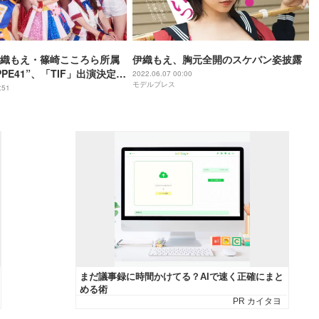
織もえ・篠崎こころら所属
伊織もえ、胸元全開のスケバン姿披露
PPE41”、「TIF」出演決定
2022.06.07 00:00
モデルプレス
ルフール企画から世界最大
:51
フェスへ