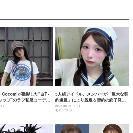
姉・Cocomiが撮影した"白T×
5人組アイドル、メンバーが「重大な契
ャップ"のラフ私服コーデを
約違反」により脱退＆契約の終了発表
本人も謝罪
:11
2026.08.06 11:04
モデルプレス