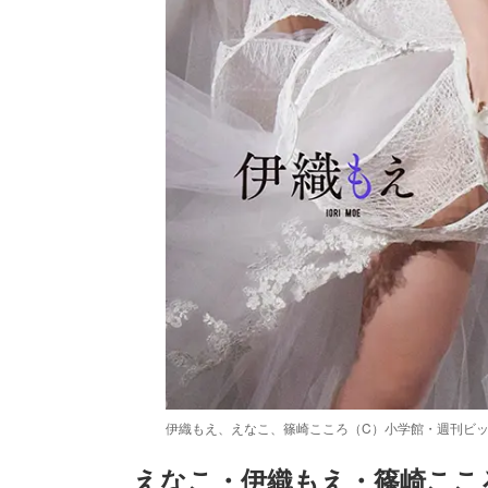
伊織もえ、えなこ、篠崎こころ（C）小学館・週刊ビ
えなこ・伊織もえ・篠崎ここ