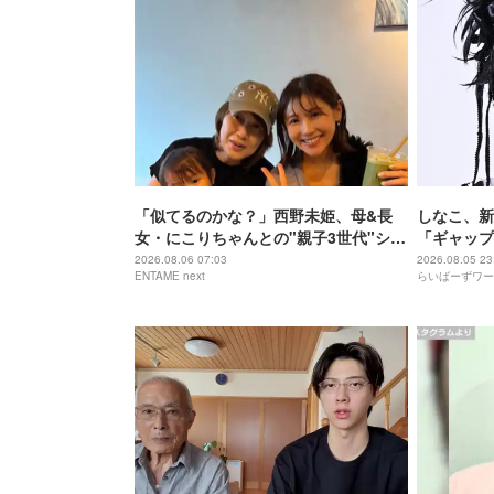
「似てるのかな？」西野未姫、母&長
しなこ、新
女・にこりちゃんとの"親子3世代"ショ
「ギャップ
ット公開「美人で素敵」
2026.08.06 07:03
2026.08.05 23
ENTAME next
らいばーずワー