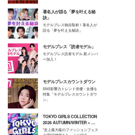
著名人が語る「夢を叶える秘
訣」
モデルプレス独自取材！著名人が
語る「夢を叶える秘訣」
モデルプレス「読者モデル」
モデルプレス読者モデル 新メンバ
ー加入！
モデルプレスカウントダウン
SNS影響力トレンド俳優・女優を
特集「モデルプレスカウントダウ
ン」
TOKYO GIRLS COLLECTION
2026 AUTUMN/WINTER × モ
デルプレス
"史上最大級のファッションフェス
タ"TGC情報をたっぷり紹介