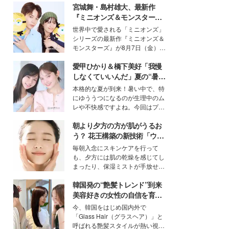
宮城舞・島村雄大、最新作
『ミニオンズ＆モンスター
ズ』の魅力熱弁 ハチャメチャ
世界中で愛される「ミニオンズ」
だけじゃない“友情と絆”に感
シリーズの最新作『ミニオンズ＆
動
モンスターズ』が8月7日（金）に
公開。モデルプレスでは、“大のミ
愛甲ひかり＆橋下美好「我慢
ニオン好き”という共通点を持つモ
デルの宮城舞と島村雄大の特別対
しなくていいんだ」夏の“暑さ
談をお届け！それぞれの視点か
対策”の新しい選択肢とは？
本格的な夏が到来！暑い中で、特
ら、今作ならではの魅力や予想外
にゆううつになるのが生理中のム
の感動をもたらす奥深いストーリ
レや不快感ですよね。今回はプラ
ーについて熱く語り合ってもらっ
イベートでも仲良しで旅行好きな
た。
朝より夕方の方が肌がうるお
モデル・愛甲ひかりさんと橋下美
好さんを迎えて本音で女子会トー
う？ 花王構築の新技術「ウォ
ク。猛暑のお出かけを快適に過ご
ーターキャプチャリングスキ
毎朝入念にスキンケアを行って
すヒントや、2人が感動した夏の
ン（捕水肌）」がスキンケア
も、夕方には肌の乾燥を感じてし
生理の新常識にも迫りました。
の常識を変える予感
まったり、保湿ミストが手放せな
いという読者も多いのでは？そん
韓国発の“艶髪トレンド”到来
な美容の常識を大きく変える可能
性を秘めた、革新的な「Water
美容好きの女性の自信を育む
Capturing Skin（ウォーターキャ
「ヘアケア事情」って？
今、韓国をはじめ国内外で
プチャリングスキン：捕水肌）」
「Glass Hair（グラスヘア）」と
技術を、花王が構築した。
呼ばれる艶髪スタイルが熱い視線