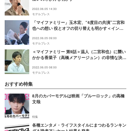
2022.06.05 14:30
モデルプレス
「マイファミリー」玉木宏、“4度目の共演”二宮和
也への想い 役とオフの切り替えも明かす＜インタ
ビュー＞
2022.06.05 09:00
モデルプレス
＜マイファミリー 第9話＞温人（二宮和也）に襲い
かかる香菜子（高橋メアリージュン）の非情な決断
真犯人は新たな犯行を企てる
2022.06.05 08:00
モデルプレス
おすすめ特集
8月のカバーモデルは映画「ブルーロック」の高橋
文哉
特集
各種エンタメ・ライフスタイルにまつわるランキン
グ＆読者アンケート結果を発表