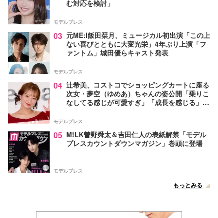
む対応を検討」
モデルプレス
03
元ME:I飯田栞月、ミュージカル初出演「この上
ない喜びとともに大変光栄」4年ぶり上演「フ
ァントム」城田優らキャスト発表
モデルプレス
04
辻希美、コストコでショッピングカートに座る
次女・夢空（ゆめあ）ちゃんの姿公開「乗りこ
なしてる感じが可愛すぎ」「成長を感じる」の
声
モデルプレス
05
M!LK曽野舜太＆吉田仁人の表紙解禁「モデル
プレスカウントダウンマガジン」巻頭に登場
モデルプレス
もっとみる