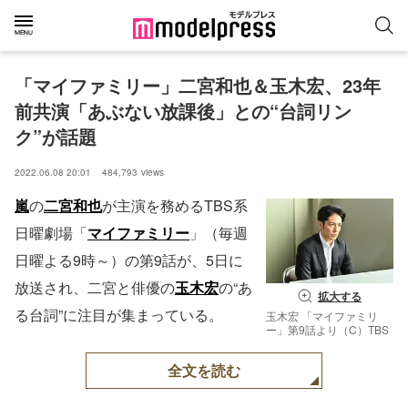
「マイファミリー」二宮和也＆玉木宏、23年
前共演「あぶない放課後」との“台詞リン
ク”が話題
2022.06.08 20:01
484,793
views
嵐
の
二宮和也
が主演を務めるTBS系
日曜劇場「
マイファミリー
」（毎週
日曜よる9時～）の第9話が、5日に
放送され、二宮と俳優の
玉木宏
の“あ
拡大する
る台詞”に注目が集まっている。
玉木宏 「マイファミリ
ー」第9話より（C）TBS
全文を読む