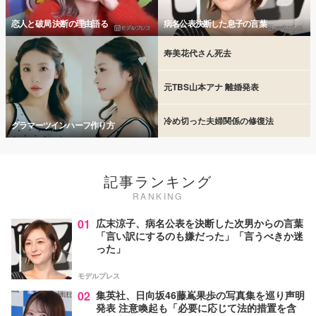
恋人と破局 決断の理由語る
病名公表決断した息子の言葉
寿美花代さん死去
元TBS山本アナ 離婚発表
冷め切った夫婦関係の修復法
グラマーツインハーフ作り方
記事ランキング
RANKING
01
広末涼子、病名公表を決断した次男からの言葉
「言い訳にするのも嫌だった」「言うべきか迷
った」
モデルプレス
02
集英社、日向坂46藤嶌果歩の写真集を巡り声明
発表 注意喚起も「必要に応じて法的措置を含