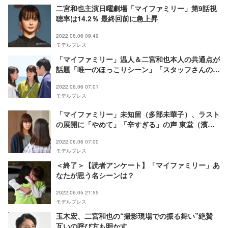
二宮和也主演日曜劇場「マイファミリー」第9話視
聴率は14.2％ 最終回前に急上昇
2022.06.06 09:49
モデルプレス
「マイファミリー」温人＆二宮和也本人の共通点が
話題「唯一のほっこりシーン」「スタッフさんのニ
ノ愛感じる」
2022.06.06 07:01
モデルプレス
「マイファミリー」未知留（多部未華子）、ラスト
の展開に「やめて」「辛すぎる」の声 東堂（濱田
岳）からの電話に残る疑問
2022.06.06 07:00
モデルプレス
＜終了＞【読者アンケート】「マイファミリー」あ
なたが思う名シーンは？
2022.06.05 21:55
モデルプレス
玉木宏、二宮和也の“撮影現場での振る舞い”絶賛
互いの呼び方も明かす