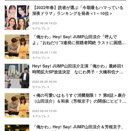
【2022年春】読者が選ぶ「今期最もハマっている
深夜ドラマ」ランキングを発表＜1～10位＞
2022.06.06 19:23
モデルプレス
「俺かわ」Hey! Say! JUMP山田涼介「呼んで
よ」“おねだり”3連発に視聴者悶絶 ラストに困惑す
る声も
2022.06.05 11:00
モデルプレス
Hey! Say! JUMP山田涼介主演「俺かわ」最終回1
時間拡大SP放送決定 なにわ男子・大橋和也ナビ
ゲートの裏側配信も
2022.06.05 00:00
モデルプレス
＜俺の可愛いはもうすぐ消費期限！？ 第8話＞康介
（山田涼介）＆和泉（芳根京子）の関係にヒビ？ラ
ブラブモード全開から一転
2022.06.04 10:00
モデルプレス
「俺かわ」Hey! Say! JUMP山田涼介＆芳根京子、