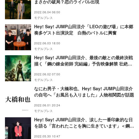
まさかの破局？恋のライバル出現
2022.06.04 06:00
モデルプレス
Hey! Say! JUMP山田涼介「LEOの遊び場」に本郷
奏多ゲスト出演決定 白熱のバトルに興奮
2022.06.03 18:00
モデルプレス
Hey! Say! JUMP山田涼介、最後の敵との最終決戦
描く「鋼の錬金術師 完結編」予告映像解禁 壮絶な
撮影も振り返る
2022.06.02 07:00
モデルプレス
なにわ男子・大橋和也、Hey! Say! JUMP山田涼介
の自宅へ「お風呂も入りました」人物相関図が話題
2022.06.01 20:24
モデルプレス
Hey! Say! JUMP山田涼介、涙した一番印象的な日
を語る「言われたことを胸に生きています」＜鋼の
錬金術師 完結編＞
2022.05.30 10:47