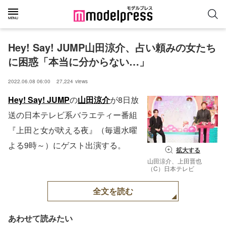
Hey! Say! JUMP山田涼介、占い頼みの女たち
に困惑「本当に分からない…」
2022.06.08 06:00
27,224
views
Hey! Say! JUMP
の
山田涼介
が8日放
送の日本テレビ系バラエティー番組
『上田と女が吠える夜』（毎週水曜
よる9時～）にゲスト出演する。
拡大する
山田涼介、上田晋也
（C）日本テレビ
全文を読む
あわせて読みたい