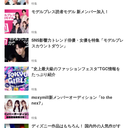
特集
モデルプレス読者モデル 新メンバー加入！
特集
SNS影響力トレンド俳優・女優を特集「モデルプレ
スカウントダウン」
特集
"史上最大級のファッションフェスタ"TGC情報を
たっぷり紹介
特集
moxymill新メンバーオーディション「to the
nex7」
特集
ディズニー作品はもちろん！ 国内外の人気作がす