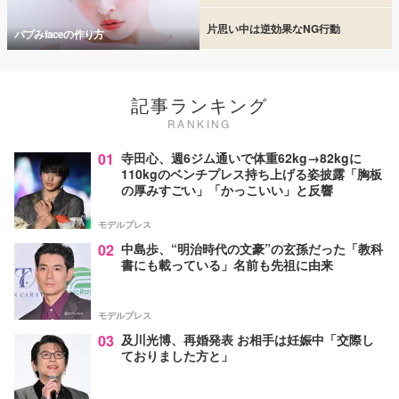
片思い中は逆効果なNG行動
バブみfaceの作り方
記事ランキング
RANKING
01
寺田心、週6ジム通いで体重62kg→82kgに
110kgのベンチプレス持ち上げる姿披露「胸板
の厚みすごい」「かっこいい」と反響
モデルプレス
02
中島歩、“明治時代の文豪”の玄孫だった「教科
書にも載っている」名前も先祖に由来
モデルプレス
03
及川光博、再婚発表 お相手は妊娠中「交際し
ておりました方と」