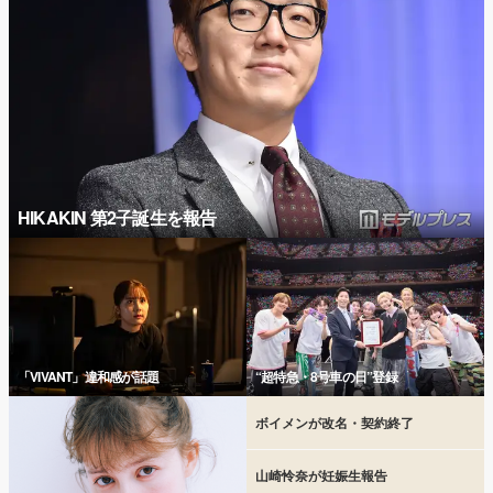
HIKAKIN 第2子誕生を報告
「VIVANT」違和感が話題
“超特急・8号車の日”登録
ボイメンが改名・契約終了
山崎怜奈が妊娠生報告