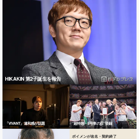
HIKAKIN 第2子誕生を報告
「VIVANT」違和感が話題
“超特急・8号車の日”登録
ボイメンが改名・契約終了