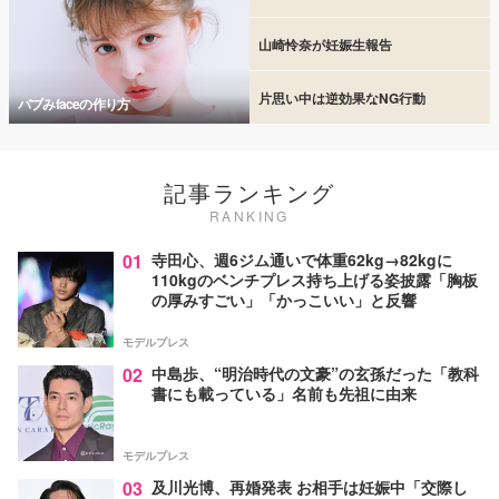
山崎怜奈が妊娠生報告
片思い中は逆効果なNG行動
バブみfaceの作り方
記事ランキング
RANKING
01
寺田心、週6ジム通いで体重62kg→82kgに
110kgのベンチプレス持ち上げる姿披露「胸板
の厚みすごい」「かっこいい」と反響
モデルプレス
02
中島歩、“明治時代の文豪”の玄孫だった「教科
書にも載っている」名前も先祖に由来
モデルプレス
03
及川光博、再婚発表 お相手は妊娠中「交際し