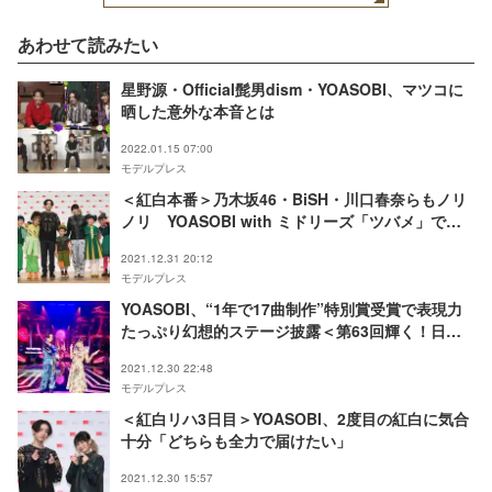
あわせて読みたい
星野源・Official髭男dism・YOASOBI、マツコに
晒した意外な本音とは
2022.01.15 07:00
モデルプレス
＜紅白本番＞乃木坂46・BiSH・川口春奈らもノリ
ノリ YOASOBI with ミドリーズ「ツバメ」で会
場一体に
2021.12.31 20:12
モデルプレス
YOASOBI、“1年で17曲制作”特別賞受賞で表現力
たっぷり幻想的ステージ披露＜第63回輝く！日本
レコード大賞＞
2021.12.30 22:48
モデルプレス
＜紅白リハ3日目＞YOASOBI、2度目の紅白に気合
十分「どちらも全力で届けたい」
2021.12.30 15:57