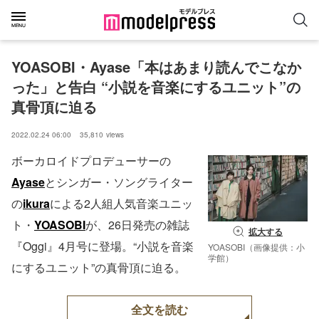
YOASOBI・Ayase「本はあまり読んでこなか
った」と告白 “小説を音楽にするユニット”の
真骨頂に迫る
2022.02.24 06:00
35,810
views
ボーカロイドプロデューサーの
Ayase
とシンガー・ソングライター
の
ikura
による2人組人気音楽ユニッ
ト・
YOASOBI
が、26日発売の雑誌
拡大する
『Oggi』4月号に登場。“小説を音楽
YOASOBI（画像提供：小
学館）
にするユニット”の真骨頂に迫る。
全文を読む