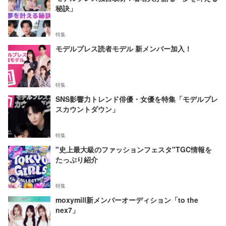
秘訣」
特集
モデルプレス読者モデル 新メンバー加入！
特集
SNS影響力トレンド俳優・女優を特集「モデルプレ
スカウントダウン」
特集
"史上最大級のファッションフェスタ"TGC情報を
たっぷり紹介
特集
moxymill新メンバーオーディション「to the
nex7」