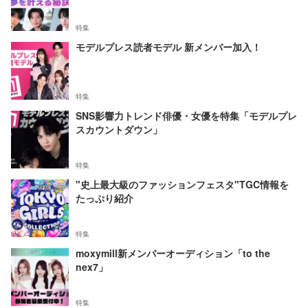
特集
モデルプレス読者モデル 新メンバー加入！
特集
SNS影響力トレンド俳優・女優を特集「モデルプレ
スカウントダウン」
特集
"史上最大級のファッションフェスタ"TGC情報を
たっぷり紹介
特集
moxymill新メンバーオーディション「to the
nex7」
特集