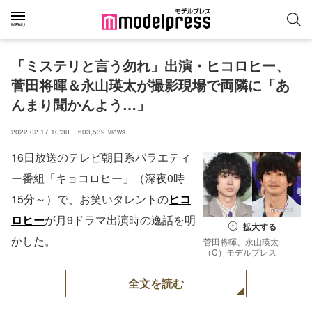
「ミステリと言う勿れ」出演・ヒコロヒー、
菅田将暉＆永山瑛太が撮影現場で両隣に「あ
んまり聞かんよう…」
2022.02.17 10:30
603,539
views
16日放送のテレビ朝日系バラエティ
ー番組「キョコロヒー」（深夜0時
15分～）で、お笑いタレントの
ヒコ
ロヒー
が月9ドラマ出演時の逸話を明
拡大する
かした。
菅田将暉、永山瑛太
（C）モデルプレス
全文を読む