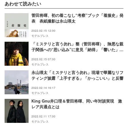
あわせて読みたい
菅田将暉、初の着こなし“考察”ブック「着服史」発
表 表紙撮影は永山瑛太
2022.02.15 12:00
モデルプレス
「ミステリと言う勿れ」整（菅田将暉）、険悪な親
子関係への“思い込み”に意見「納得」「響いた」と
反響
2022.02.15 07:00
モデルプレス
永山瑛太「ミステリと言う勿れ」現場で華麗なリフ
ティング披露「上手すぎる」「かっこいい」と反響
2022.02.14 16:17
モデルプレス
King Gnu井口理＆菅田将暉、同い年対談実現 激
レア共通点とは
2022.02.11 17:00
モデルプレス