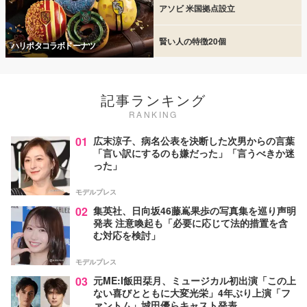
アソビ 米国拠点設立
賢い人の特徴20個
ハリポタコラボドーナツ
記事ランキング
RANKING
01
広末涼子、病名公表を決断した次男からの言葉
「言い訳にするのも嫌だった」「言うべきか迷
った」
モデルプレス
02
集英社、日向坂46藤嶌果歩の写真集を巡り声明
発表 注意喚起も「必要に応じて法的措置を含
む対応を検討」
モデルプレス
03
元ME:I飯田栞月、ミュージカル初出演「この上
ない喜びとともに大変光栄」4年ぶり上演「フ
ァントム」城田優らキャスト発表