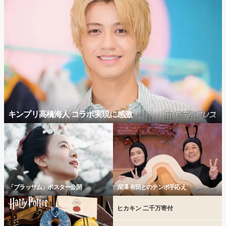
キンプリ高橋海人 コラボ実現に感激
「ブラッサム」ポスター公開
深澤 有田とのテンポ手応え
ヒカキン 二千万寄付