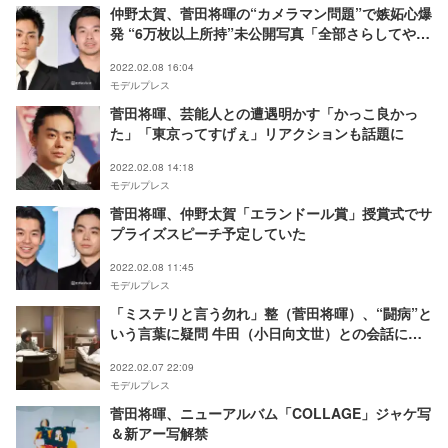
仲野太賀、菅田将暉の“カメラマン問題”で嫉妬心爆
発 “6万枚以上所持”未公開写真「全部さらしてや
る！」
2022.02.08 16:04
モデルプレス
菅田将暉、芸能人との遭遇明かす「かっこ良かっ
た」「東京ってすげぇ」リアクションも話題に
2022.02.08 14:18
モデルプレス
菅田将暉、仲野太賀「エランドール賞」授賞式でサ
プライズスピーチ予定していた
2022.02.08 11:45
モデルプレス
「ミステリと言う勿れ」整（菅田将暉）、“闘病”と
いう言葉に疑問 牛田（小日向文世）との会話に
「深い」「考えさせられた」の声
2022.02.07 22:09
モデルプレス
菅田将暉、ニューアルバム「COLLAGE」ジャケ写
＆新アー写解禁