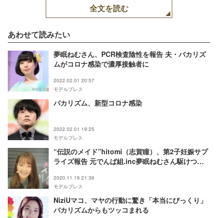
全文を読む
あわせて読みたい
夢眠ねむさん、PCR検査陰性を報告 夫・バカリズ
ムがコロナ感染で濃厚接触者に
2022.02.01 20:57
モデルプレス
バカリズム、新型コロナ感染
2022.02.01 19:25
モデルプレス
“伝説のメイド”hitomi（志賀瞳）、第2子妊娠サプ
ライズ報告 元でんぱ組.inc夢眠ねむさん駆けつけ
る
2020.11.19 21:36
モデルプレス
NiziUマコ、マヤの行動に驚き「本当にびっくり」
バカリズムからもツッコまれる