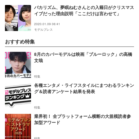
バカリズム、夢眠ねむさんとの入籍日がクリスマス
イブだった理由説明「ここだけは言わせて」
2020.01.09 06:41
モデルプレス
おすすめ特集
8月のカバーモデルは映画「ブルーロック」の高橋
文哉
特集
各種エンタメ・ライフスタイルにまつわるランキン
グ＆読者アンケート結果を発表
特集
業界初！ 全プラットフォーム横断の大規模読者参
加型アワード
特集