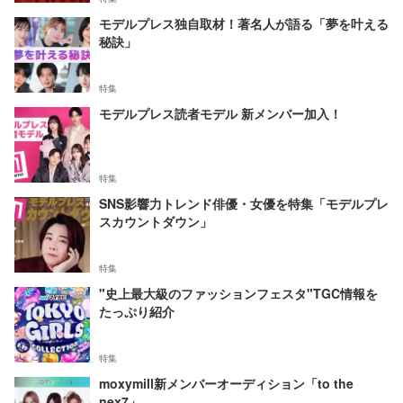
モデルプレス独自取材！著名人が語る「夢を叶える
秘訣」
特集
モデルプレス読者モデル 新メンバー加入！
特集
SNS影響力トレンド俳優・女優を特集「モデルプレ
スカウントダウン」
特集
"史上最大級のファッションフェスタ"TGC情報を
たっぷり紹介
特集
moxymill新メンバーオーディション「to the
nex7」