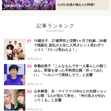
なぜか友達が減る人の特徴7
LABUBUと初コラボ
記事ランキング
RANKING
01
15歳女子、27歳男性と交際1ヶ月で妊娠…36歳
で孫誕生 波乱の人生に人気タレント思わずツ
ッコミ「だいぶ危ねえよ！」
モデルプレス
02
有働由美子「こんなもんです一人暮らしの朝ご
はん」野菜を使った手料理公開「作ってみた
い」「ヘルシーで美味しそう」と反響
モデルプレス
03
山本舞香、夫・マイファスHiroとの夫婦ショッ
ト公開「2人が見れて幸せ」「仲の良さが伝わ
ってくる」と反響
モデルプレス