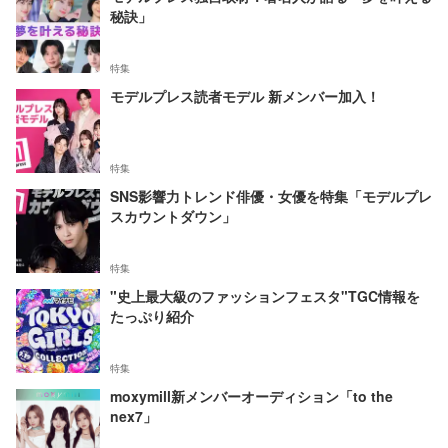
秘訣」
特集
モデルプレス読者モデル 新メンバー加入！
特集
SNS影響力トレンド俳優・女優を特集「モデルプレ
スカウントダウン」
特集
"史上最大級のファッションフェスタ"TGC情報を
たっぷり紹介
特集
moxymill新メンバーオーディション「to the
nex7」