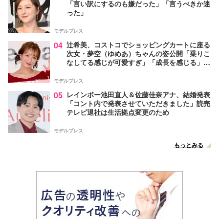
「言い訳にするのも嫌だった」「言うべきか迷
った」
モデルプレス
04
辻希美、コストコでショッピングカートに座る
次女・夢空（ゆめあ）ちゃんの姿公開「乗りこ
なしてる感じが可愛すぎ」「成長を感じる」の
声
モデルプレス
05
レインボー池田直人＆佐藤佳奈アナ、結婚発表
「コント内で発表させていただきました」読売
テレビ退社は生活拠点変更のため
モデルプレス
もっとみる