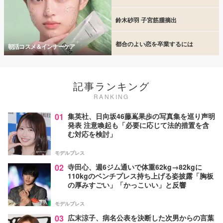
鈴木砂羽 子宮筋腫摘出
都合のよい恋を卒業するには
朝活コスメ＆インナーケア
記事ランキング
RANKING
01
集英社、日向坂46藤嶌果歩の写真集を巡り声明
発表 注意喚起も「必要に応じて法的措置を含
む対応を検討」
モデルプレス
02
寺田心、週6ジム通いで体重62kg→82kgに
110kgのベンチプレス持ち上げる姿披露「胸板
の厚みすごい」「かっこいい」と反響
モデルプレス
03
広末涼子、病名公表を決断した次男からの言葉