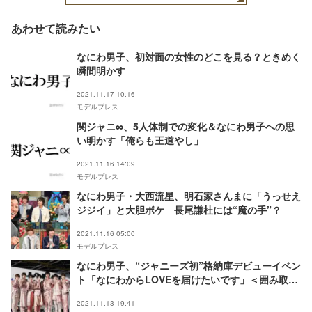
あわせて読みたい
なにわ男子、初対面の女性のどこを見る？ときめく
瞬間明かす
2021.11.17 10:16
モデルプレス
関ジャニ∞、5人体制での変化＆なにわ男子への思
い明かす「俺らも王道やし」
2021.11.16 14:09
モデルプレス
なにわ男子・大西流星、明石家さんまに「うっせえ
ジジイ」と大胆ボケ 長尾謙杜には“魔の手”？
2021.11.16 05:00
モデルプレス
なにわ男子、“ジャニーズ初”格納庫デビューイベン
ト「なにわからLOVEを届けたいです」＜囲み取材
レポート＞
2021.11.13 19:41