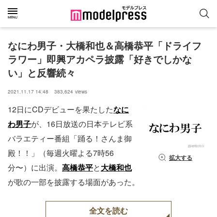
なにわ男子・大橋和也＆高橋恭平「ドライフ
ラワー」即興アカペラ披露「好きでしかな
い」と反響続々
2021.11.17 14:48
383,624
views
12日にCDデビューを果たした
なに
わ男子
が、16日放送の日本テレビ系
バラエティー番組「踊る！さんま御
殿！！」（毎週火曜よる7時56
拡大する
分〜）に出演。
高橋恭平
と
大橋和也
が歌の一部を披露する場面があった。
全文を読む