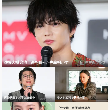
佐藤大樹 台湾土産を贈った先輩明かす
再婚発表 お相手は妊娠中
ラスト30秒で状況一変
「ウマ娘」声優 結婚発表