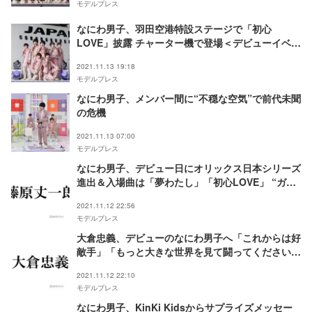
モデルプレス
なにわ男子、羽田空港特設ステージで「初心
LOVE」披露 チャーター機で登場＜デビューイベン
トレポート＞
2021.11.13 19:18
モデルプレス
なにわ男子、メンバー間に“不穏な空気”で前代未聞
の危機
2021.11.13 07:00
モデルプレス
なにわ男子、デビュー日にオリックス日本シリーズ
進出＆入場曲は「夢わたし」「初心LOVE」 “ガチ
勢”藤原丈一郎が歓喜
2021.11.12 22:56
モデルプレス
大倉忠義、デビューのなにわ男子へ「これからは好
敵手」「もっと大きな世界を見て闘ってください」
愛あふれるメッセージ
2021.11.12 22:10
モデルプレス
なにわ男子、KinKi Kidsからサプライズメッセー