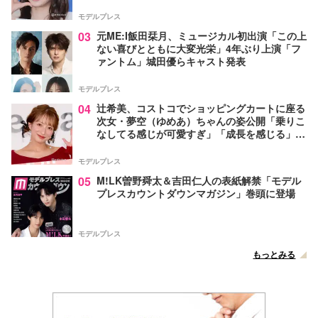
モデルプレス
03
元ME:I飯田栞月、ミュージカル初出演「この上
ない喜びとともに大変光栄」4年ぶり上演「フ
ァントム」城田優らキャスト発表
モデルプレス
04
辻希美、コストコでショッピングカートに座る
次女・夢空（ゆめあ）ちゃんの姿公開「乗りこ
なしてる感じが可愛すぎ」「成長を感じる」の
声
モデルプレス
05
M!LK曽野舜太＆吉田仁人の表紙解禁「モデル
プレスカウントダウンマガジン」巻頭に登場
モデルプレス
もっとみる