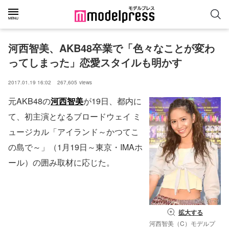
河西智美、AKB48卒業で「色々なことが変わ
ってしまった」恋愛スタイルも明かす
2017.01.19 16:02
267,605
views
元AKB48の
河西智美
が19日、都内に
て、初主演となるブロードウェイ ミ
ュージカル「アイランド～かつてこ
の島で～」（1月19日～東京・IMAホ
ール）の囲み取材に応じた。
拡大する
河西智美（C）モデルプ