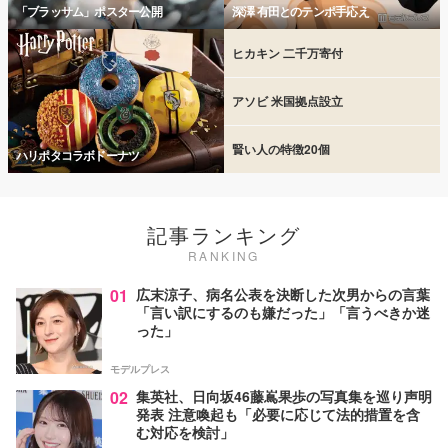
「ブラッサム」ポスター公開
深澤 有田とのテンポ手応え
ヒカキン 二千万寄付
アソビ 米国拠点設立
賢い人の特徴20個
ハリポタコラボドーナツ
記事ランキング
RANKING
01
広末涼子、病名公表を決断した次男からの言葉
「言い訳にするのも嫌だった」「言うべきか迷
った」
モデルプレス
02
集英社、日向坂46藤嶌果歩の写真集を巡り声明
発表 注意喚起も「必要に応じて法的措置を含
む対応を検討」