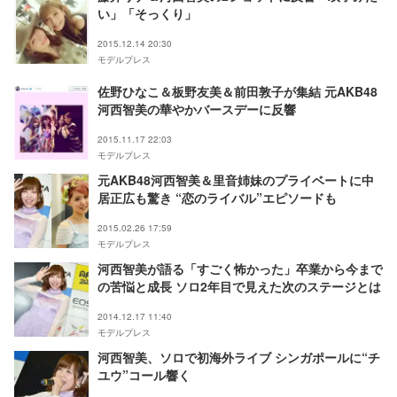
い」「そっくり」
2015.12.14 20:30
モデルプレス
佐野ひなこ＆板野友美＆前田敦子が集結 元AKB48
河西智美の華やかバースデーに反響
2015.11.17 22:03
モデルプレス
元AKB48河西智美＆里音姉妹のプライベートに中
居正広も驚き “恋のライバル”エピソードも
2015.02.26 17:59
モデルプレス
河西智美が語る「すごく怖かった」卒業から今まで
の苦悩と成長 ソロ2年目で見えた次のステージとは
2014.12.17 11:40
モデルプレス
河西智美、ソロで初海外ライブ シンガポールに“チ
ユウ”コール響く