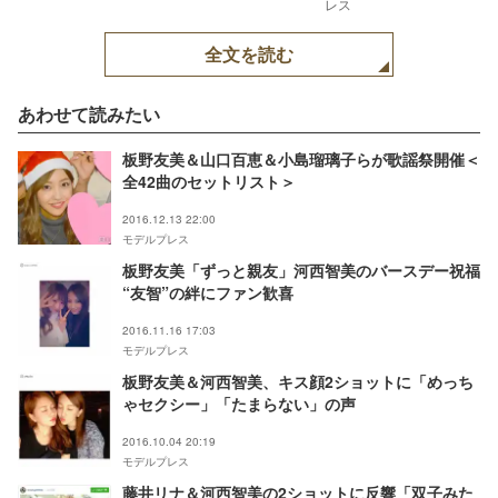
レス
全文を読む
あわせて読みたい
板野友美＆山口百恵＆小島瑠璃子らが歌謡祭開催＜
全42曲のセットリスト＞
2016.12.13 22:00
モデルプレス
板野友美「ずっと親友」河西智美のバースデー祝福
“友智”の絆にファン歓喜
2016.11.16 17:03
モデルプレス
板野友美＆河西智美、キス顔2ショットに「めっち
ゃセクシー」「たまらない」の声
2016.10.04 20:19
モデルプレス
藤井リナ＆河西智美の2ショットに反響「双子みた