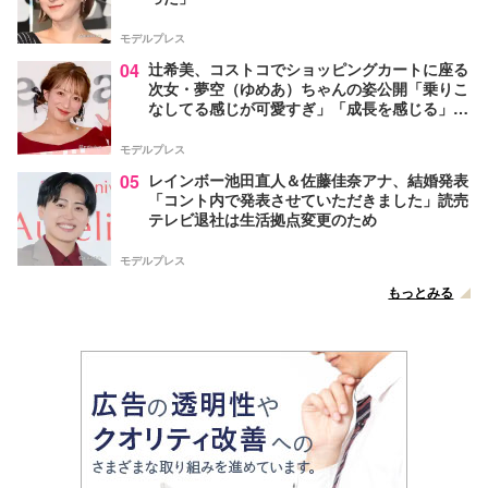
モデルプレス
04
辻希美、コストコでショッピングカートに座る
次女・夢空（ゆめあ）ちゃんの姿公開「乗りこ
なしてる感じが可愛すぎ」「成長を感じる」の
声
モデルプレス
05
レインボー池田直人＆佐藤佳奈アナ、結婚発表
「コント内で発表させていただきました」読売
テレビ退社は生活拠点変更のため
モデルプレス
もっとみる