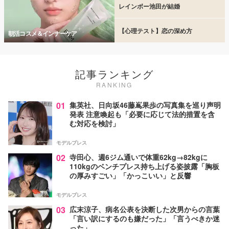
レインボー池田が結婚
【心理テスト】恋の深め方
朝活コスメ＆インナーケア
記事ランキング
RANKING
01
集英社、日向坂46藤嶌果歩の写真集を巡り声明
発表 注意喚起も「必要に応じて法的措置を含
む対応を検討」
モデルプレス
02
寺田心、週6ジム通いで体重62kg→82kgに
110kgのベンチプレス持ち上げる姿披露「胸板
の厚みすごい」「かっこいい」と反響
モデルプレス
03
広末涼子、病名公表を決断した次男からの言葉
「言い訳にするのも嫌だった」「言うべきか迷
った」