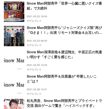
Snow Man阿部亮平「世界一心臓に悪いクイズ番
組」で大絶叫
2021.03.23 18:00
モデルプレス
Snow Man阿部亮平ら“ジャニーズクイズ部”再び
「Qさま！！」出演 リモート対策会＆お互いの印
象明かす
2021.03.23 06:00
モデルプレス
Snow Man深澤辰哉＆渡辺翔太、中居正広の気遣
い明かす「すごく愛を感じた」
2021.03.05 10:24
モデルプレス
Snow Man阿部亮平＆目黒蓮が“卒業したいこ
と”は？
2021.02.28 10:31
モデルプレス
松丸亮吾、Snow Man阿部亮平とプライベートで
交流 脱出ゲームで驚き「ハイスペックすぎ」