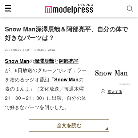
Snow Man深澤辰哉＆阿部亮平、自分の体で
好きなパーツは？
2021.05.07 11:01
216,872
views
Snow Man
の
深澤辰哉
と
阿部亮平
が、6日放送のグループでレギュラー
を務めるラジオ番組「
Snow Man
の
素のまんま」（文化放送／毎週木曜
拡大する
21：00～21：30）に出演。自分の体
で好きなパーツを明かした。
全文を読む