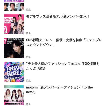
特集
モデルプレス読者モデル 新メンバー加入！
特集
SNS影響力トレンド俳優・女優を特集「モデルプレ
スカウントダウン」
特集
"史上最大級のファッションフェスタ"TGC情報を
たっぷり紹介
特集
moxymill新メンバーオーディション「to the
nex7」
特集