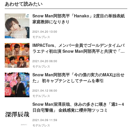
あわせて読みたい
Snow Man阿部亮平「Hanako」2度目の単独表紙
家庭教師になりきり
2021.04.20 13:00
モデルプレス
IMPACTors、メンバー全員でゴールデンタイムバ
ラエティ初出演 Snow Man阿部亮平と共演で「助
けられました」
2021.04.20 06:00
モデルプレス
Snow Man阿部亮平「今の僕の実力のMAXは出せ
た」 初キャプテンとしてチームを牽引
2021.04.12 06:00
モデルプレス
Snow Man深澤辰哉、休みの多さに嘆き「週3～4
日自宅警備」 金銭感覚に櫻井翔ツッコミ
2021.04.09 11:59
モデルプレス