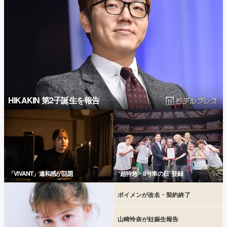
HIKAKIN 第2子誕生を報告
「VIVANT」違和感が話題
“超特急・8号車の日”登録
ボイメンが改名・契約終了
山崎怜奈が妊娠生報告