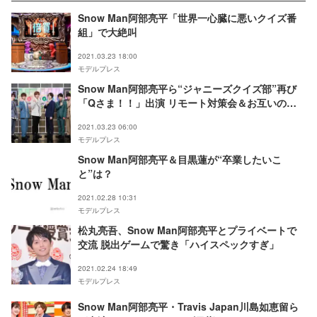
Snow Man阿部亮平「世界一心臓に悪いクイズ番
組」で大絶叫
2021.03.23 18:00
モデルプレス
Snow Man阿部亮平ら“ジャニーズクイズ部”再び
「Qさま！！」出演 リモート対策会＆お互いの印
象明かす
2021.03.23 06:00
モデルプレス
Snow Man阿部亮平＆目黒蓮が“卒業したいこ
と”は？
2021.02.28 10:31
モデルプレス
松丸亮吾、Snow Man阿部亮平とプライベートで
交流 脱出ゲームで驚き「ハイスペックすぎ」
2021.02.24 18:49
モデルプレス
Snow Man阿部亮平・Travis Japan川島如恵留ら