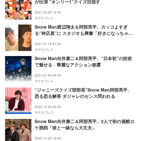
が出演 “オンリー1”クイズ目指す
2021.02.05 12:00
モデルプレス
Snow Man渡辺翔太＆阿部亮平、カッコよすぎ
る“神店員”に スタジオも興奮「好きになっちゃ
う」
2021.01.18 07:00
モデルプレス
Snow Man向井康二＆阿部亮平、“日本初”の技術
で魅せる 華麗なアクション披露
2021.01.06 04:00
モデルプレス
“ジャニーズクイズ部部長”Snow Man阿部亮平、
恐る恐る解答 ダジャレのセンス問われる
2020.12.29 06:00
モデルプレス
Snow Man向井康二＆阿部亮平、2人で初の過酷ロ
ケ挑戦「彼と一緒なら大丈夫」
2020.12.25 13:00