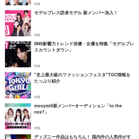
特集
モデルプレス読者モデル 新メンバー加入！
特集
SNS影響力トレンド俳優・女優を特集「モデルプレ
スカウントダウン」
特集
"史上最大級のファッションフェスタ"TGC情報を
たっぷり紹介
特集
moxymill新メンバーオーディション「to the
nex7」
特集
ディズニー作品はもちろん！ 国内外の人気作がす