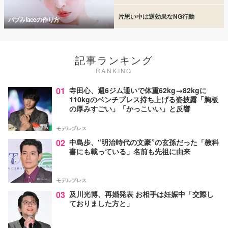
片思い中は逆効果なNG行動
バブみfaceの作り方
記事ランキング
RANKING
01
寺田心、週6ジム通いで体重62kg→82kgに
110kgのベンチプレス持ち上げる姿披露「胸板
の厚みすごい」「かっこいい」と反響
モデルプレス
02
中島歩、“明治時代の文豪”の玄孫だった「教科
書にも載っている」名前も先祖に由来
モデルプレス
03
及川光博、再婚発表 お相手は妊娠中「交際し
ておりました方と」