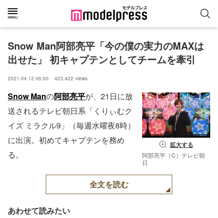
Snow Man阿部亮平「今の僕の実力のMAXは
出せた」 初キャプテンとしてチームを牽引
2021.04.12 06:00
423,422
views
Snow Man
の
阿部亮平
が、21日に放
送されるテレビ朝日系「くりぃむク
イズ ミラクル9」（毎週水曜夜8時）
に出演。初めてキャプテンを務め
拡大する
る。
阿部亮平（C）テレビ朝
日
全文を読む
あわせて読みたい