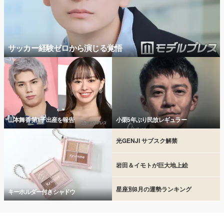
サッカー経験ゼロから演じる覚悟
山本舞香 第1子出産を報告
小栗5年ぶり民放レギュラー
光GENJI サブスク解禁
岩田＆イモトが巨大地上絵
星座別8月の運勢ランキング
キーホルダー付きシャドウ