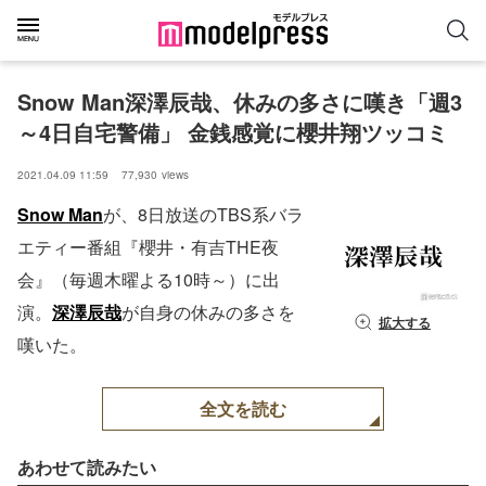
Snow Man深澤辰哉、休みの多さに嘆き「週3
～4日自宅警備」 金銭感覚に櫻井翔ツッコミ
2021.04.09 11:59
77,930
views
Snow Man
が、8日放送のTBS系バラ
エティー番組『櫻井・有吉THE夜
会』（毎週木曜よる10時～）に出
演。
深澤辰哉
が自身の休みの多さを
拡大する
嘆いた。
全文を読む
あわせて読みたい