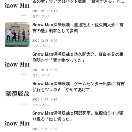
吉の壁」でアクロバット披露 「贅沢すぎる」と反
響
2020.12.30 19:41
モデルプレス
Snow Man深澤辰哉・渡辺翔太・佐久間大介「有
吉の壁」刺客として参戦
2020.12.23 19:00
モデルプレス
Snow Man深澤辰哉＆佐久間大介、紅白会見の裏
側明かす「置き物やってた」
2020.12.04 11:09
モデルプレス
Snow Man深澤辰哉、ゲームセンター出禁に 有吉
弘行もツッコミ「やめてあげて」
2020.11.27 10:36
モデルプレス
Snow Man深澤辰哉＆阿部亮平、生配信ライブ振
り返る「出し切った」
2020.11.13 11:02