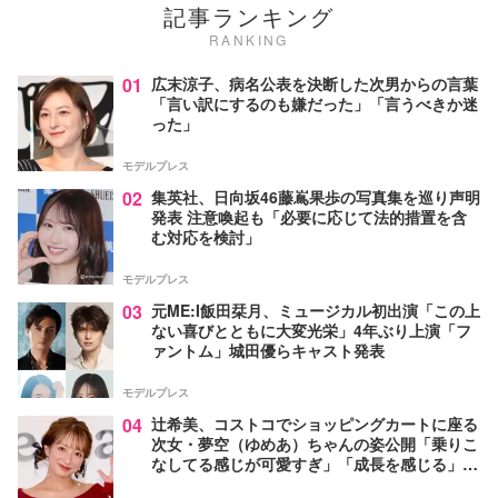
記事ランキング
RANKING
01
広末涼子、病名公表を決断した次男からの言葉
「言い訳にするのも嫌だった」「言うべきか迷
った」
モデルプレス
02
集英社、日向坂46藤嶌果歩の写真集を巡り声明
発表 注意喚起も「必要に応じて法的措置を含
む対応を検討」
モデルプレス
03
元ME:I飯田栞月、ミュージカル初出演「この上
ない喜びとともに大変光栄」4年ぶり上演「フ
ァントム」城田優らキャスト発表
モデルプレス
04
辻希美、コストコでショッピングカートに座る
次女・夢空（ゆめあ）ちゃんの姿公開「乗りこ
なしてる感じが可愛すぎ」「成長を感じる」の
声