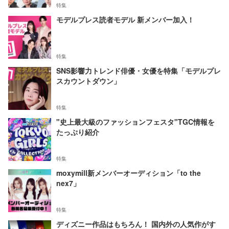
特集
モデルプレス読者モデル 新メンバー加入！
特集
SNS影響力トレンド俳優・女優を特集「モデルプレ
スカウントダウン」
特集
"史上最大級のファッションフェスタ"TGC情報を
たっぷり紹介
特集
moxymill新メンバーオーディション「to the
nex7」
特集
ディズニー作品はもちろん！ 国内外の人気作がす